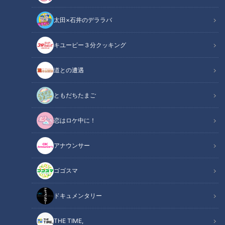
太田×石井のデララバ
キユーピー３分クッキング
CBCテレビ『道との遭遇』
道との遭遇
この記事の画像
（全12枚）
ともだちたまご
恋はロケ中に！
アナウンサー
ゴゴスマ
ドキュメンタリー
THE TIME,