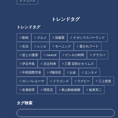
ドラゴンズ
ミキ「激ヤバディレクターや
日本の奇妙な道 秘境駅の駅前
トレンドタグ
ん」「めっちゃおもしろい番組
通りを辿る旅
トレンドタグ
になりそう」 新番組のMCミ
キが大爆笑
動画
グルメ
加藤愛
ナガシマスパーランド
生活
レシピ
モーニング
愛されフード
道との遭遇
newsX
ゲンキの時間
デララバ
伊豆半島
北辻利寿
三重 花咲かタイムズ
独自の法律を作った村！？滋賀
国土地理院と古書店通いが日
中部国際空港
if珈琲店
お金
エンタメ
「奥琵琶湖パークウェイ」が開
課！？廃道マニアのプライベー
通する前の“隠れ里”菅浦集落の
トに密着 日本一の石段を誇る
ガンバレルーヤ
ドラゴンズ
ラグビー
三上悠亜
知られざる生活とは
3333段の「釈迦院御坂遊歩
友廣南実
喫茶店
東山動植物園
板東英二
タグ
道」も
タグ検索
エンタメ
ミキ
道との遭遇
長野