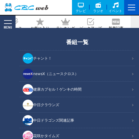
テレビ
ラジオ
イベント
MENU
ニュース
お気に入り
ランキング
ピックアップ
新着記事
CBC MAGAZINE
番組一覧
長野「小渋ダム」の中に眠る廃隧道！？
「三六災害」によって廃村に至った歴史
チャント！
を“道”から紐解く旅
newsX（ニュースクロス）
記事に戻る
健康カプセル！ゲンキの時間
中日クラウンズ
中日ドラゴンズ関連記事
花咲かタイムズ