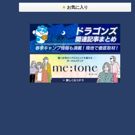
お気に入り
ランキング
RANKING
24時間
週間
月間
NEW
「心筋梗塞」生死の分かれ道は？…“夏の厳しい暑
1
さ”もきっかけに！発症前のキケンなサインと対処
法
NEW
モーニング娘。‘26井上春華がハロメンで仲良くし
たいと思っている人は？
大学のサークルで増える？複数のスポーツを融合さ
せた「ピックルボール」
「すごい痩せましたね！」…世界一楽なスクワッ