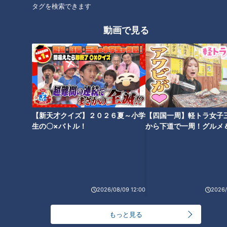
タグを検索できます
オススメ関連コンテンツ
動画で見る
静岡・伊豆高原に眠る巨大な“廃
「名古屋高速」の裏側がスゴす
ループ橋”…知られざる悲しい歴
ぎる！？巨大な排風機＆24時間
【新天才クイズ】２０２６夏～小学
【四国一周】軽トラ女子
史とは？日本で唯一の“逆転式一
体制で監視する施設管制室に特
生の〇×バトル！
から下道で一周！グルメ
方通行”の橋も
別潜入！
イブ⑳
2026/08/09 12:00
2026/
なぜ森林の中に橋が？千葉県道
「箕面温泉スパーガーデン」に
「生実本納線」の未開通区間か
残るケーブルカーの“幻の遺
もっと見る
ら謎を解明する旅
構”とは？静岡の廃隧道の痕跡