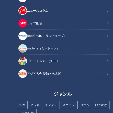
ニュースコラム
ライブ配信
記事に戻る
RadiChubu（ラジチューブ）
この記事を見たあなたへのおすすめ
me:tone（ミートーン）
「ビートルズ」とCBC
アジア大会 愛知・名古屋
7つの道が交わる交差点！？東
日本の奇妙な道 50年近くも分
京にある奇妙な道3選
断されたままの国道152号とは
ジャンル
生活
グルメ
エンタメ
スポーツ
コラム
おでかけ