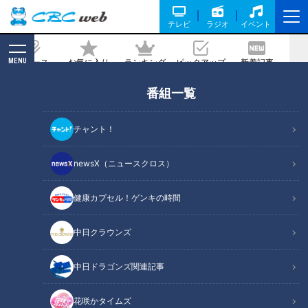
テレビ
ラジオ
イベント
MENU
ニュース
お気に入り
ランキング
ピックアップ
新着記事
CBC MAGAZINE
番組一覧
全長わずか100mの道道737号 北海道
「野付半島」の知られざる歴史を道から
チャント！
紐解く旅
newsX（ニュースクロス）
記事に戻る
健康カプセル！ゲンキの時間
中日クラウンズ
中日ドラゴンズ関連記事
花咲かタイムズ