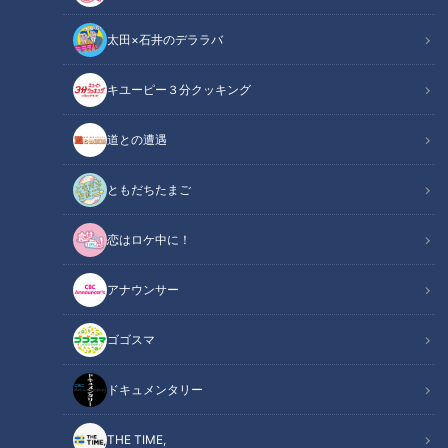
太田×石井のデララバ
キユーピー３分クッキング
CBCテレビ『道との遭遇』
道との遭遇
この記事の画像
（全7枚）
ともだちたまご
恋はロケ中に！
アナウンサー
ゴゴスマ
ドキュメンタリー
THE TIME,