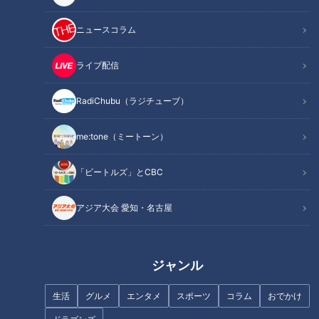
記事に戻る
ニュースコラム
この記事を見たあなたへのおすすめ
ライブ配信
RadiChubu（ラジチューブ）
me:tone（ミートーン）
【北海道】最果て・野付半島の
かつて分断区間があった！？北
「ビートルズ」とCBC
立入禁止エリアでまさかの…
海道“陸の孤島”と呼ばれた雄冬
【道との遭遇】
地域の交通手段とは?「国道231
アジア大会 愛知・名古屋
号」の歴史を紐解く旅
ジャンル
生活
グルメ
エンタメ
スポーツ
コラム
おでかけ
北海道“幻の国道”と言われた
国内有数のソープランド街“金津
「国道231号」“陸の孤島”と呼ば