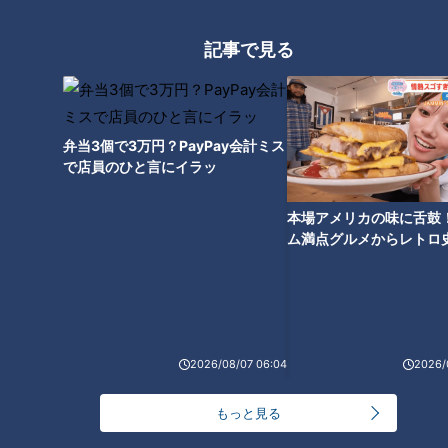
記事で見る
全国に2カ所しかない高速道路
の廃道 山梨県“中央道”の側道
に残る旧本線とは
弁当3個で3万円？PayPay会計ミス
で店員のひと言にイラッ
本場アメリカの味に舌鼓
ム満点グルメからレトロ
で！愛知・東海市の感動
選
2026/08/07 06:04
2026/
もっと見る
ランキング
RANKING