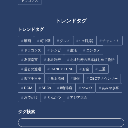
ドラゴンズ
園”に密着「恩返しがしたい…」
れた雄冬の交通手段とは
父の借金・母のガン・妹の学費
を一人で背負う風俗嬢の想い
トレンドタグ
トレンドタグ
動画
町中華
グルメ
中村彩賀
チャント！
北海道「野付半島」の先端にあ
呼び名は天狗伝説が由来！？岐
ドラゴンズ
レシピ
生活
エンタメ
る“謎の遺跡”の正体とは 知ら
阜県にある「越中街道」の「高
友廣南実
北辻利寿
北辻利寿の日本はじめて物語
れざる歴史を道から紐解く旅
崖道」の謎を解明！
道との遭遇
CANDY TUNE
お金
三重
タグ
坂下千里子
角上清司
静岡
CBCアナウンサー
DCM
SDGs
if珈琲店
newsX
あみやき亭
エンタメ
ミキ
北海道
道との遭遇
おでかけ
とんかつ
アジア大会
タグ検索
オススメ関連コンテンツ