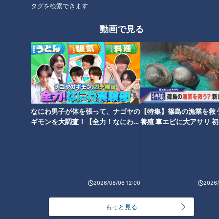
タグを検索できます
動画で見る
国道なのに超危険！？走行困難
中国道沿いの正体不明のトンネ
な日本三大酷道「国道157
ルはなぜ造られた？【地図にも
号」 激レア標識「40高中」＆
載らない道】の謎を解明！
路上河川「洗い越し」も
なにわ男子が体を張って、ナゴヤの
【特集】篠島の漁業を救
ギモンを大調査！【全力！なにわ実
養殖 車エビに大アサリ 
験部～ナゴヤのギモン、ガチ検証
【newsX】
～】
やむなく工事中断… 20年の歳
クレーンでミリ単位の調整！巨
月と540億円をかけた「日高横
大床版は1枚約20トン！？東名
断道路」が完成しなかったワケ
高速リニューアル工事の裏側
とは
2026/08/06 12:00
2026/
もっと見る