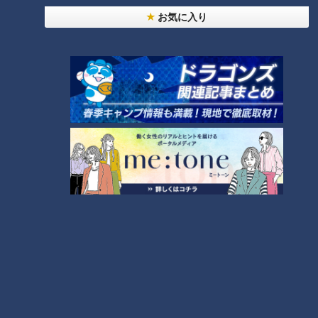
お気に入り
24時間
週間
月間
友廣アナの自転車旅｜愛知・蒲郡市へ！三河湾ぐる
っと125kmの自転車旅！【チャント！特集】
1
【全力！なにわ実験部～ナゴヤのギモン、ガチ検証
～】にんじんプリン
2
【全力！なにわ実験部～ナゴヤのギモン、ガチ検証
～】しらたきで作った豚バラミンチの油そば
3
【全力！なにわ実験部～ナゴヤのギモン、ガチ検証
～】キャロットフレンチロースト
4