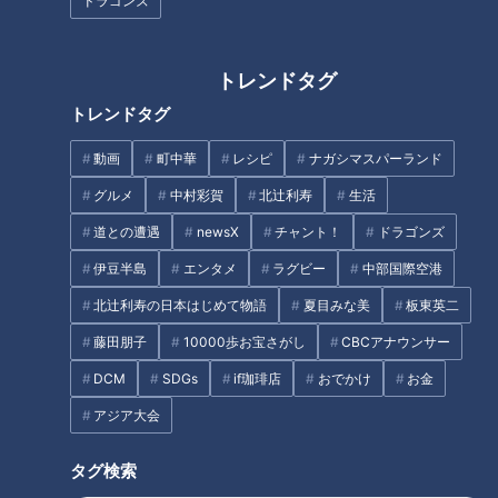
ドラゴンズ
「仕事も子育ても諦めない」ア
働く女性の“生理・更年期・メン
トレンドタグ
ナウンサーが選んだキャリアの
タル不調”とキャリア問題――企
トレンドタグ
かたち
業が向き合うべき「ヘルスリテ
ラシー」とは
動画
町中華
レシピ
ナガシマスパーランド
タグ
グルメ
中村彩賀
北辻利寿
生活
生活
me:tone
仕事
子育て
道との遭遇
newsX
チャント！
ドラゴンズ
伊豆半島
エンタメ
ラグビー
中部国際空港
北辻利寿の日本はじめて物語
夏目みな美
板東英二
オススメ関連コンテンツ
藤田朋子
10000歩お宝さがし
CBCアナウンサー
DCM
SDGs
if珈琲店
おでかけ
お金
アジア大会
タグ検索
年金生活の夫婦はこどもの扶養