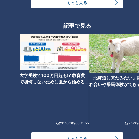
もっと見る
友廣アナの自転車旅｜愛知・蒲郡市へ！三河湾ぐる
っと125kmの自転車旅！【チャント！特集】
1
記事で見る
大学のサークルで増える？複数のスポーツを融合さ
せた「ピックルボール」
「人を狂わせる魅力がある」道マニア・鹿取茂雄が
惚れ込んだレンガの橋梁とは？未公開の道3選
3
大学受験で100万円超も!? 教育費
「北海道に来たみたい」
で後悔しないために夏から始めるお
れ合いや乗馬体験ができ
金の準備術とは
ススメ！不動産屋さんが
美味しさと栄養、ダブルでアップ！とうもろこしの
とは
バター醤油炊き込みご飯
2
弁当3個で3万円？PayPay会計ミスで店員のひと言
2026/08/08 11:55
2026/
にイラッ
もっと見る