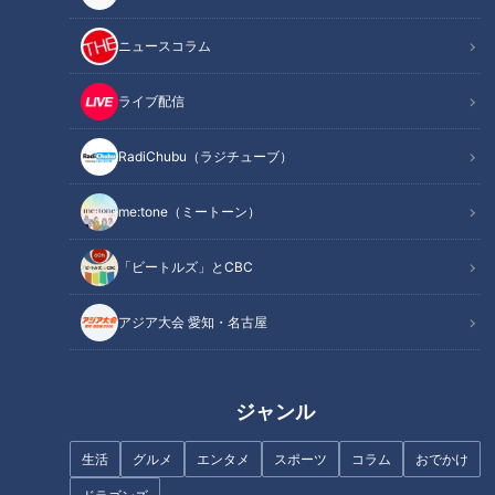
ニュースコラム
ライブ配信
体と心を大切に。働く女性が語
浅尾拓也コーチ、ドラゴンズ史
るPMSと生理との向き合い方
RadiChubu（ラジチューブ）
上最高のイケメンで昭和の香り
がプンプン匂う男！新たな伝説
が今、明かされる！
me:tone（ミートーン）
「ビートルズ」とCBC
アジア大会 愛知・名古屋
百戦錬磨の谷繁も思わず“まいっ
女性たちが抱える復職への不安
た！”広島市民球場で一撃KOさ
とは？休職期間の理想と本音
れたカップルのつぶやき野次
ジャンル
生活
グルメ
エンタメ
スポーツ
コラム
おでかけ