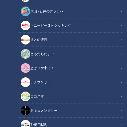
太田×石井のデララバ
キユーピー３分クッキング
CBCテレビ me:tone編集部 サンゲツ人事部・小川果林さん（写真
左）と営業課・加藤友章さん（写真右）
道との遭遇
この記事の画像
（全4枚）
ともだちたまご
恋はロケ中に！
アナウンサー
ゴゴスマ
記事に戻る
ドキュメンタリー
この記事を見たあなたへのおすすめ
THE TIME,