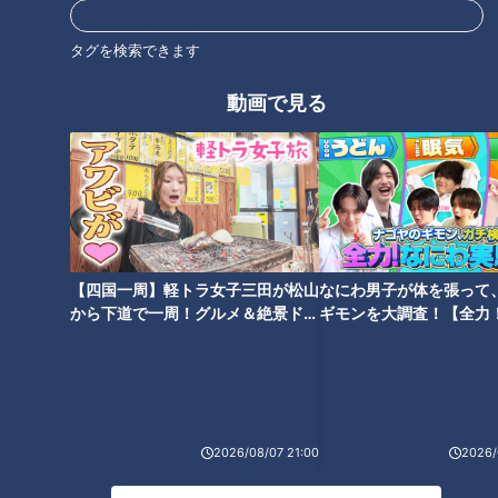
働く女性の“生理・更年期・メン
に入った方が得？それとも損？
タル不調”とキャリア問題――企
業が向き合うべき「ヘルスリテ
タグを検索できます
ラシー」とは
動画で見る
【四国一周】軽トラ女子三田が松山
なにわ男子が体を張って
から下道で一周！グルメ＆絶景ドラ
ギモンを大調査！【全力
イブ⑳
験部～ナゴヤのギモン、
～】
ランキング
RANKING
2026/08/07 21:00
2026/
24時間
週間
月間