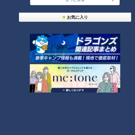
「味しみ春雨の中華サラダ」の作り方【キユーピー
お気に入り
３分クッキング】
6
4
都市伝説となった「柳橋駅」設置計画 リニアで脚
光を浴びた再検討の機運
5
7
本場アメリカの味に舌鼓！ボリューム満点グルメか
らレトロ史料館まで！愛知・東海市の感動スポット
8
3選
「とうもろこしとにらのチヂミ」の作り方【キユー
ピー３分クッキング】
9
NEW
【四国一周】軽トラ女子三田が松山から下道で一
10
周！グルメ＆絶景ドライブ⑳