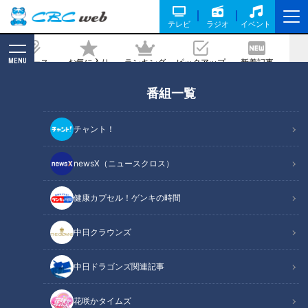
テレビ
ラジオ
イベント
MENU
ニュース
お気に入り
ランキング
ピックアップ
新着記事
CBC MAGAZINE
番組一覧
育休を取って初めて見えた。男性社員が
4か月間の育休で気づいたこと
チャント！
記事に戻る
newsX（ニュースクロス）
健康カプセル！ゲンキの時間
中日クラウンズ
中日ドラゴンズ関連記事
花咲かタイムズ