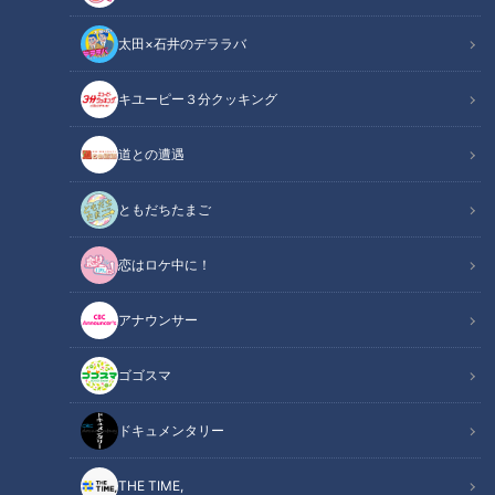
太田×石井のデララバ
キユーピー３分クッキング
CBCテレビ me:tone編集部
道との遭遇
この記事の画像
（全5枚）
ともだちたまご
恋はロケ中に！
アナウンサー
ゴゴスマ
ドキュメンタリー
THE TIME,
記事に戻る