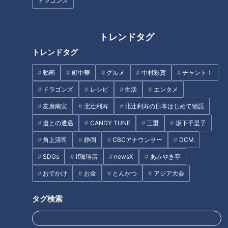
運試しの要素まで楽しめる!昔な
ドラゴンズ
サクラ グラデュエーションが子
がらの射的屋さん『藤吉郎』
どもたちと一緒に１・２・３！
「ボイメン体操」が26年1月よ
トレンドタグ
り刷新
トレンドタグ
動画
町中華
グルメ
中村彩賀
チャント！
ドラゴンズ
レシピ
生活
エンタメ
友廣南実
北辻利寿
北辻利寿の日本はじめて物語
人気商品「使い捨てカイロ」を
どこか淋しい「電報」の廃止論
道との遭遇
CANDY TUNE
三重
坂下千里子
発明したニッポン企業の発想力
～携帯電話やＳＮＳで大きく変
と開発魂
角上清司
静岡
CBCアナウンサー
DCM
わった連絡手段の歴史
SDGs
if珈琲店
newsX
あみやき亭
タグ
おでかけ
お金
とんかつ
アジア大会
生活
me:tone
お金
クレジットカード
節約
タグ検索
資産形成
資産運用