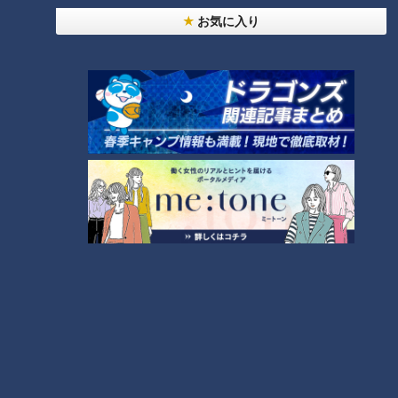
お気に入り
ランキング
RANKING
24時間
週間
月間
友廣アナの自転車旅｜愛知・蒲郡市へ！三河湾ぐる
っと125kmの自転車旅！【チャント！特集】
1
NEW
中村彩賀の10000歩お宝さがし｜グルメ＆名所！
2
雨の三重・四日市市でお宝探し【チャント！特集】
【全力！なにわ実験部～ナゴヤのギモン、ガチ検証
～】赤味噌を使ったミルフィーユ味噌トンカツ
3