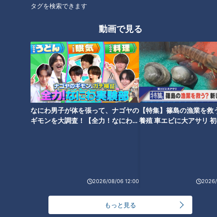
タグを検索できます
オススメ関連コンテンツ
動画で見る
3月中にやるだけでラクになる
【2026年最新版】知らないと損
家計見直し5ステップ 4月から
なにわ男子が体を張って、ナゴヤの
【特集】篠島の漁業を救
する「年収の壁」 ｜ 制度変更
の手取りを増やすコツ
ギモンを大調査！【全力！なにわ実
養殖 車エビに大アサリ 
と後悔しない働き方をFPが解説
験部～ナゴヤのギモン、ガチ検証
【newsX】
～】
2026/08/06 12:00
2026/
どうやって貯金をしたらいい？
NISAとiDeCo、どう使う？～ア
もっと見る
～アラサー女子「お金の悩み」
ラサー女子「お金の悩み」本音