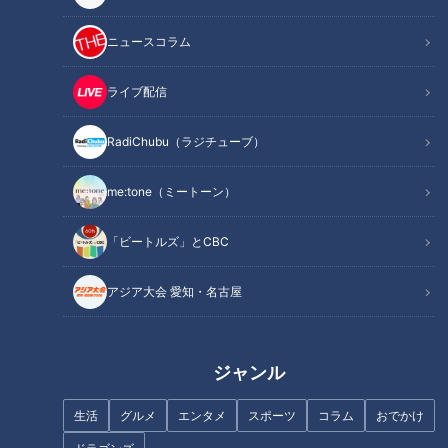
ニュースコラム
この記事を見たあなたへのおすすめ
ライブ配信
RadiChubu（ラジチューブ）
me:tone（ミートーン）
お年玉はキャッシュレス希望が
「ビートルズ」とCBC
南海トラフ巨大地震は、将来必
４割！お正月の伝統行事にも大
ずやってくる！「その時」に向
きな変化
アジア大会 愛知・名古屋
けて、備えは大丈夫？大石邦彦
アンカーマンが東北を訪れ、徹
底取材。『チャント！ 防災ＳＰ
あなたの備えは大丈夫？』 3月
ジャンル
10日（金） 放送決定！
生活
グルメ
エンタメ
スポーツ
コラム
おでかけ