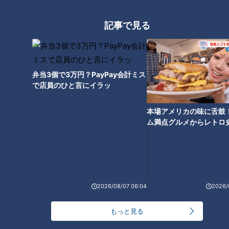
本音会【第２回】
会【第３回】
記事で見る
弁当3個で3万円？PayPay会計ミス
「増やす」より「どう使うか」
で店員のひと言にイラッ
人生を豊かにするお金の話～ア
ラサー女子「お金の悩み」本音
本場アメリカの味に舌鼓
会【第４回】
ム満点グルメからレトロ
で！愛知・東海市の感動
選
2026/08/07 06:04
2026/
もっと見る