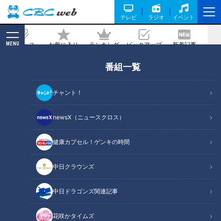
テレビ
ラジオ
イベント
MENU
ニュース
お気に入り
ランキング
ピックアップ
新着記事
CBC MAGAZINE
番組一覧
クレジットカードは3枚持ちが基本？働
く女性のためのクレジットカードの選び
チャント！
方と活用術【FP解説】
newsX（ニュースクロス）
記事に戻る
健康カプセル！ゲンキの時間
中日クラウンズ
中日ドラゴンズ関連記事
花咲かタイムズ