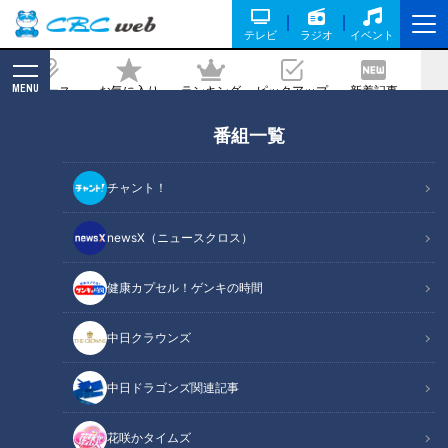
テレビ
ラジオ
イベント
MENU
ニュース
お気に入り
ランキング
ピックアップ
新着記事
CBC MAGAZINE
番組一覧
恋心を詠む“キュン短”にマヂラブも挑
戦！ 短歌強豪校・三重県津市『高田高
チャント！
校』文芸部
newsX（ニュースクロス）
記事に戻る
健康カプセル！ゲンキの時間
中日クラウンズ
中日ドラゴンズ関連記事
花咲かタイムズ