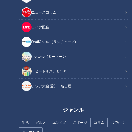
ニュースコラム
ライブ配信
記事に戻る
RadiChubu（ラジチューブ）
この記事を見たあなたへのおすすめ
me:tone（ミートーン）
「ビートルズ」とCBC
アジア大会 愛知・名古屋
「まだ可能性はあります！」
石を磨くだけで願いがかな
CBC友廣アナは弁天島に到着す
う！？CBC友廣アナが掛川市の
ジャンル
るも“奇跡の夕日”は雲に隠れ
パワースポットへ！272段の階
て！？
段に悲鳴？
生活
グルメ
エンタメ
スポーツ
コラム
おでかけ