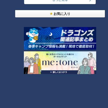
お気に入り
ランキング
RANKING
24時間
週間
月間
「人を狂わせる魅力がある」道マニア・鹿取茂雄が
惚れ込んだレンガの橋梁とは？未公開の道3選
1
NEW
【全力！なにわ実験部～ナゴヤのギモン、ガチ検証
2
～】しらたきで作った豚バラミンチの油そば
友廣アナの自転車旅｜愛知・蒲郡市へ！三河湾ぐる
っと125kmの自転車旅！【チャント！特集】
3