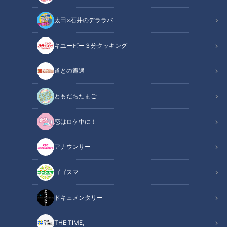
太田×石井のデララバ
キユーピー３分クッキング
CBCテレビ『チャント！』マヂ学校に向かいます
道との遭遇
この記事の画像
（全10枚）
ともだちたまご
恋はロケ中に！
アナウンサー
ゴゴスマ
ドキュメンタリー
THE TIME,