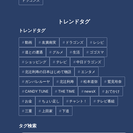
ドラゴンズ
トレンドタグ
「ふわっ！しゅわっ！軽っ！」
友廣アナの自転車旅｜知多半島
トレンドタグ
食べるとす～っと消える！？
から渥美半島の先端へ！新シリ
CBC友廣アナも驚きの「たまご
ーズ始動 125kmの自転車旅！
動画
友廣南実
ドラゴンズ
レシピ
ふわふわ」とは？
【チャント！特集】
道との遭遇
グルメ
生活
ゴゴスマ
ショッピング
テレビ
中日ドラゴンズ
北辻利寿の日本はじめて物語
エンタメ
ガンバレルーヤ
北辻利寿
松本道弥
鷲見玲奈
謎すぎる授業に、クラスの半分
クラスの女子は『国宝』と呼
がカップル！ マヂラブに贈る
ぶ…進学校の強豪卓球部にいた
CANDY TUNE
THE TIME
newsX
おでかけ
曲も登場した、三重・鈴鹿の高
イケメン主将 歩くだけでザワつ
お金
ちょい足し
チャント！
テレビ番組
校『吹奏楽コース』
く
タグ
三重
上田家
下道
教育
チャント！
マヂカルラブリー
タグ検索