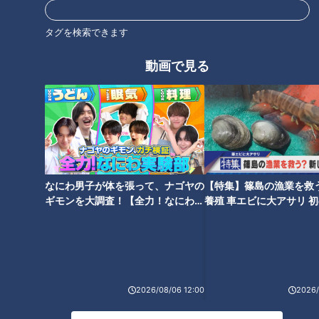
タグを検索できます
オススメ関連コンテンツ
動画で見る
40本のエビフライをタワー
石丸幹二「すごい痩せました
に！？ 1本あたり110円の激安や
ね！」…世界一楽なスクワッ
食べ放題も！ 愛知県で愛される
なにわ男子が体を張って、ナゴヤの
【特集】篠島の漁業を救
ト！？ダイエットのスペシャリ
驚きの「エビフライメニュー」
ギモンを大調査！【全力！なにわ実
養殖 車エビに大アサリ 
ストに学ぶ「無理なくやせる方
7選
験部～ナゴヤのギモン、ガチ検証
【newsX】
法」
～】
2026/08/06 12:00
2026/
高速道路直通の〝あの東海地方
「夏までに10kg痩せる」ダイエ