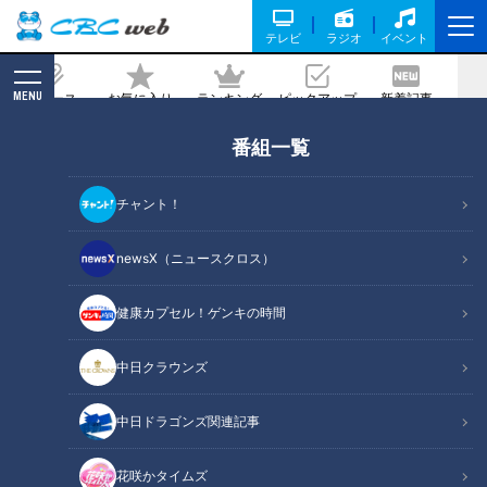
テレビ
ラジオ
イベント
MENU
ニュース
お気に入り
ランキング
ピックアップ
新着記事
CBC MAGAZINE
番組一覧
「かきごはん・切り干し大根と帆立缶の
あえもの」の作り方【キユーピー３分ク
チャント！
ッキング】
newsX（ニュースクロス）
記事に戻る
健康カプセル！ゲンキの時間
中日クラウンズ
中日ドラゴンズ関連記事
花咲かタイムズ