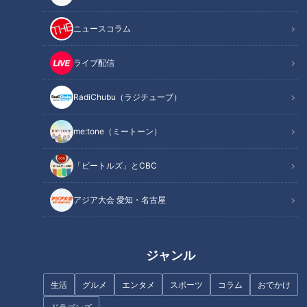
ニュースコラム
ライブ配信
「祖母から教わった切り干し大
「ねぎ塩鶏つくね」の作り方
RadiChubu（ラジチューブ）
根の煮もの」の作り方【キユー
【キユーピー３分クッキング】
ピー３分クッキング】
me:tone（ミートーン）
「ビートルズ」とCBC
アジア大会 愛知・名古屋
「里芋と鶏そぼろのグラタン」
医師が実践する身体リセット法
の作り方【キユーピー３分クッ
キング】
ジャンル
生活
グルメ
エンタメ
スポーツ
コラム
おでかけ