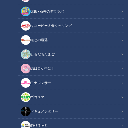
太田×石井のデララバ
キユーピー３分クッキング
CBCテレビ：画像『キユーピー3分クッキング』
道との遭遇
この記事の画像
（全1枚）
ともだちたまご
恋はロケ中に！
アナウンサー
ゴゴスマ
記事に戻る
ドキュメンタリー
この記事を見たあなたへのおすすめ
THE TIME,