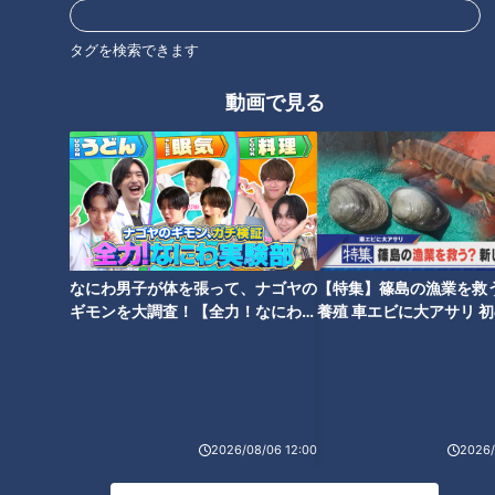
「大根と牛肉のオイスターソー
「もちと長芋のみそチーズ焼
ス炒め」の作り方【キユーピー
き」の作り方【キユーピー３分
タグを検索できます
３分クッキング】
クッキング】
動画で見る
「ココナッツカレーラーメン」
「アンチョビーとブロッコリー
の作り方【キユーピー３分クッ
のポテトピザ」の作り方【キユ
キング】
ーピー３分クッキング】
なにわ男子が体を張って、ナゴヤの
【特集】篠島の漁業を救
ギモンを大調査！【全力！なにわ実
養殖 車エビに大アサリ 
験部～ナゴヤのギモン、ガチ検証
【newsX】
～】
「かきの柚子しぐれ煮・半熟卵
2026/08/06 12:00
2026/
のだししょうゆ漬け」の作り方
【キユーピー３分クッキング】