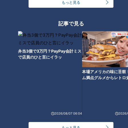
もっと見る
記事で見る
弁当3個で3万円？PayPay会計ミス
で店員のひと言にイラッ
本場アメリカの味に舌鼓
ム満点グルメからレトロ
で！愛知・東海市の感動
ランキング
選
RANKING
24時間
週間
月間
2026/08/07 06:04
2026/
友廣アナの自転車旅｜愛知・蒲郡市へ！三河湾ぐる
もっと見る