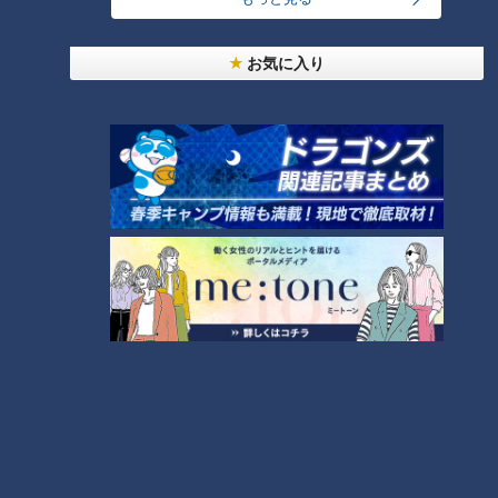
っと125kmの自転車旅！【チャント！特集】
1
お気に入り
コスプレサミット、ワクワクさん、アジア大会楽
曲…愛知県の話題あれこれ
美味しさと栄養、ダブルでアップ！とうもろこしの
バター醤油炊き込みご飯
なにわ男子が体を張って、ナゴヤのギモンを大調
査！【全力！なにわ実験部～ナゴヤのギモン、ガチ
4
検証～】
2
【全力！なにわ実験部～ナゴヤのギモン、ガチ検証
～】しらたきで作った豚バラミンチの油そば
5
3
【全力！なにわ実験部～ナゴヤのギモン、ガチ検証