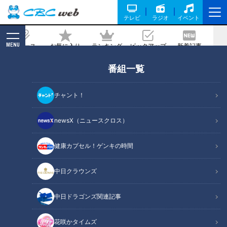
テレビ
ラジオ
イベント
MENU
ニュース
お気に入り
ランキング
ピックアップ
新着記事
CBC MAGAZINE
番組一覧
ミシュランガイド掲載店が監修！“自然
卵”を使った絶品料理とは？人気の創作
チャント！
銀杏会席も！愛知・稲沢市のオススメス
ポットをご紹介
newsX（ニュースクロス）
健康カプセル！ゲンキの時間
記事に戻る
中日クラウンズ
中日ドラゴンズ関連記事
花咲かタイムズ