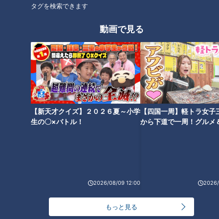
タグを検索できます
動画で見る
オススメ関連コンテンツ
【新天才クイズ】２０２６夏～小学
【四国一周】軽トラ女子
牡蠣が“40個”も入った赤から
最高ランクは“1泊300万円”！？
生の〇×バトル！
から下道で一周！グルメ
鍋！？新感覚のとろろ飛騨牛鍋
超高級ホテルからコスパ最強の
イブ⑳
も！名古屋の最新鍋をご紹介
オールインクルーシブホテルま
で！大注目の最新ホテルとは
2026/08/09 12:00
2026/
もっと見る
特大平麺の“1本うどん”！？板ウ
黒毛和牛カルビが390円！？名