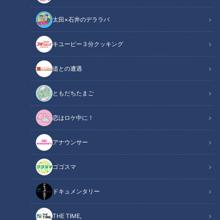
太田×石井のデララバ
キユーピー３分クッキング
道との遭遇
CBCテレビ『花咲かタイムズ』
ともだちたまご
この記事の画像
（全11枚）
恋はロケ中に！
アナウンサー
ゴゴスマ
ドキュメンタリー
THE TIME,