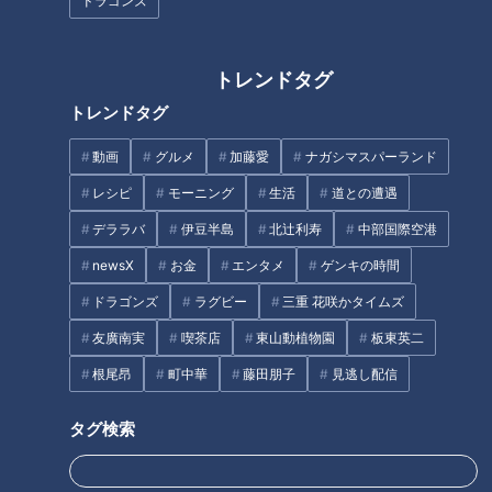
ドラゴンズ
トレンドタグ
トレンドタグ
取材拒否の名店にテレビ初取
「120点満点のコシ！」50年続
材！？ふわモチの絶品スイーツ
く手打ちうどん店の絶品『海老
動画
グルメ
加藤愛
ナガシマスパーランド
とは？熱田区の感動グルメ＆ス
おろしうどん』に、老舗菓子店
ポット3選
の桃のお菓子！愛知県春日井市
レシピ
モーニング
生活
道との遭遇
でなりゆきグルメ旅
デララバ
伊豆半島
北辻利寿
中部国際空港
newsX
お金
エンタメ
ゲンキの時間
健康や睡眠が気になる。人気を
ドラゴンズ
ラグビー
三重 花咲かタイムズ
集めるカフェインレス商品
長時間煮込まなくてもレンジ一
友廣南実
喫茶店
東山動植物園
板東英二
つで簡単に作れる「焼豚」！？
根尾昂
町中華
藤田朋子
見逃し配信
カルディ店員が選ぶベスト３を
紹介
タグ
タグ検索
グルメ
おでかけ
愛知
花咲かタイムズ