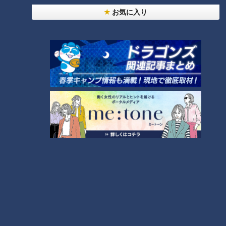
お気に入り
ランキング
RANKING
24時間
週間
月間
NEW
「心筋梗塞」生死の分かれ道は？…“夏の厳しい暑
1
さ”もきっかけに！発症前のキケンなサインと対処
法
「すごい痩せましたね！」…世界一楽なスクワッ
ト！？ダイエットのスペシャリストに学ぶ「無理な
2
くやせる方法」
「夏の脳梗塞」熱中症に似ている！？…生死の分か
れ道！経験者から学ぶ“発症時の身体の異変”
3