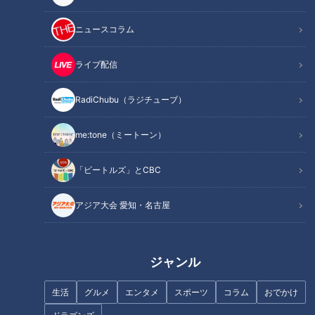
ニュースコラム
ライブ配信
RadiChubu（ラジチューブ）
記事に戻る
me:tone（ミートーン）
この記事を見たあなたへのおすすめ
「ビートルズ」とCBC
アジア大会 愛知・名古屋
農家直伝！今が旬の新タマネギ
ジブリパークオープンで盛り上
ジャンル
を使用した絶品レシピを紹介
がる愛知・長久手市＆瀬戸市の
絶品グルメ＆おすすめスポット
生活
グルメ
エンタメ
スポーツ
コラム
おでかけ
を尼神インターがリポート！