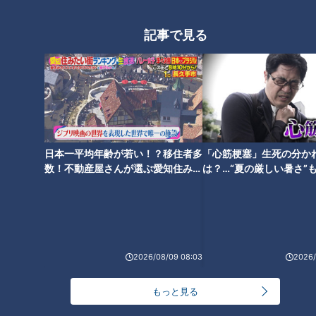
ニがのった超豪華海鮮丼も！名
店の味が一堂に集結する韓国グ
古屋の最新“インパクトグル
ルメも コスパ最強の新店肉グル
記事で見る
メ”とは
メ
2時間待ちでも食べたい！ミシ
ュラン7年連続受賞の本格派創
日本一平均年齢が若い！？移住者多
「心筋梗塞」生死の分か
作ラーメンとは？コスパ最強の
数！不動産屋さんが選ぶ愛知住みた
は？…“夏の厳しい暑さ”
マグロ丼やいちごスイーツも
い街ランキング1位は？
に！発症前のキケンなサ
法
2026/08/09 08:03
2026/
もっと見る