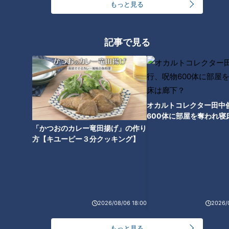
もっと見る
ニがのった超豪華海鮮丼も！名
店の味が一堂に集結する韓国グ
古屋の最新“インパクトグル
ルメも コスパ最強の新店肉グル
メ”とは
メ
記事で見る
2時間待ちでも食べたい！ミシ
オカルトコレクター田中
ュラン7年連続受賞の本格派創
600体に部屋を奪われ寝
作ラーメンとは？コスパ最強の
下？
「かつおのカレー竜田揚げ」の作り
マグロ丼やいちごスイーツも
方【キユーピー３分クッキング】
2026/08/06 18:00
2026/
もっと見る