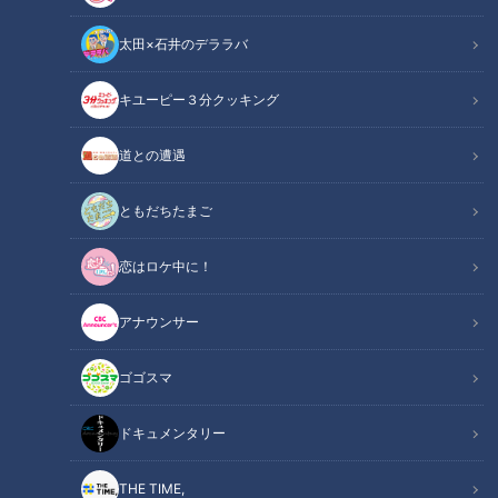
太田×石井のデララバ
キユーピー３分クッキング
道との遭遇
CBCテレビ『花咲かタイムズ』
ともだちたまご
この記事の画像
（全11枚）
恋はロケ中に！
アナウンサー
ゴゴスマ
ドキュメンタリー
THE TIME,