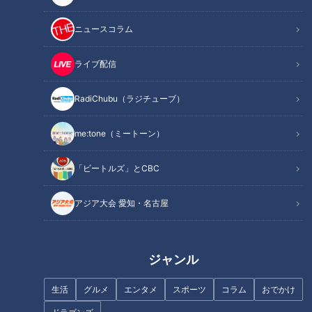
ニュースコラム
ライブ配信
RadiChubu（ラジチューブ）
記事に戻る
me:tone（ミートーン）
この記事を見たあなたへのおすすめ
「ビートルズ」とCBC
アジア大会 愛知・名古屋
農家直伝！今が旬の新タマネギ
ジブリパークオープンで盛り上
ジャンル
を使用した絶品レシピを紹介
がる愛知・長久手市＆瀬戸市の
絶品グルメ＆おすすめスポット
生活
グルメ
エンタメ
スポーツ
コラム
おでかけ
を尼神インターがリポート！