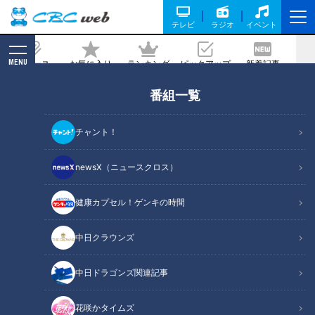
テレビ
ラジオ
イベント
MENU
ニュース
お気に入り
ランキング
ピックアップ
新着記事
CBC MAGAZINE
番組一覧
ミシュランガイド掲載店が監修！“自然
卵”を使った絶品料理とは？人気の創作
チャント！
銀杏会席も！愛知・稲沢市のオススメス
ポットをご紹介
newsX（ニュースクロス）
健康カプセル！ゲンキの時間
記事に戻る
中日クラウンズ
中日ドラゴンズ関連記事
花咲かタイムズ