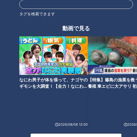
タグを検索できます
オススメ関連コンテンツ
動画で見る
牡蠣が“40個”も入った赤から
最高ランクは“1泊300万円”！？
なにわ男子が体を張って、ナゴヤの
【特集】篠島の漁業を救
鍋！？新感覚のとろろ飛騨牛鍋
超高級ホテルからコスパ最強の
ギモンを大調査！【全力！なにわ実
養殖 車エビに大アサリ 
も！名古屋の最新鍋をご紹介
オールインクルーシブホテルま
験部～ナゴヤのギモン、ガチ検証
【newsX】
で！大注目の最新ホテルとは
～】
2026/08/06 12:00
2026/
特大平麺の“1本うどん”！？板ウ
黒毛和牛カルビが390円！？名