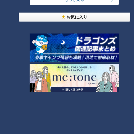
お気に入り
ランキング
RANKING
24時間
週間
月間
【全力！なにわ実験部～ナゴヤのギモン、ガチ検証
～】しらたきで作った豚バラミンチの油そば
1
「人を狂わせる魅力がある」道マニア・鹿取茂雄が
惚れ込んだレンガの橋梁とは？未公開の道3選
2
友廣アナの自転車旅｜愛知・蒲郡市へ！三河湾ぐる
っと125kmの自転車旅！【チャント！特集】
3