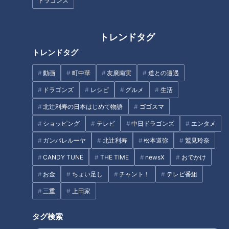
ドラゴンズ
トレンドタグ
トレンドタグ
取材拒否の名店にテレビ初取
「120点満点のコシ！」50年続
材！？ふわモチの絶品スイーツ
く手打ちうどん店の絶品『海老
動画
町中華
友廣南実
道との遭遇
とは？熱田区の感動グルメ＆ス
おろしうどん』に、老舗菓子店
ポット3選
の桃のお菓子！愛知県春日井市
ドラゴンズ
レシピ
グルメ
生活
でなりゆきグルメ旅
北辻利寿の日本はじめて物語
ゴゴスマ
ショッピング
テレビ
中日ドラゴンズ
エンタメ
健康や睡眠が気になる。人気を
ガンバレルーヤ
北辻利寿
松本道弥
鷲見玲奈
集めるカフェインレス商品
長時間煮込まなくてもレンジ一
CANDY TUNE
THE TIME
newsX
おでかけ
つで簡単に作れる「焼豚」！？
お金
ちょい足し
チャント！
テレビ番組
カルディ店員が選ぶベスト３を
紹介
三重
上田家
タグ
タグ検索
グルメ
おでかけ
愛知
花咲かタイムズ