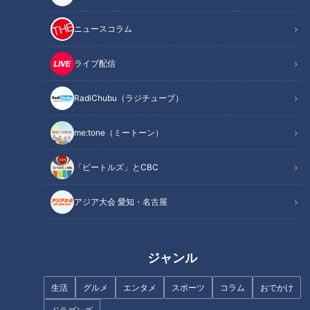
記事に戻る
ニュースコラム
この記事を見たあなたへのおすすめ
ライブ配信
RadiChubu（ラジチューブ）
me:tone（ミートーン）
沖縄キャンプ目前！安藤渚七が
ドラゴンズのイチオシルーキー
竜の新・二遊間レギュラーを狙
を語る
「ビートルズ」とCBC
う！村松開人選手と福永裕基選
手に10の質問で迫る！
アジア大会 愛知・名古屋
ジャンル
生活
グルメ
エンタメ
スポーツ
コラム
おでかけ
侍ジャパンとの“戦（いく
立浪竜投打の柱に10の質問！小