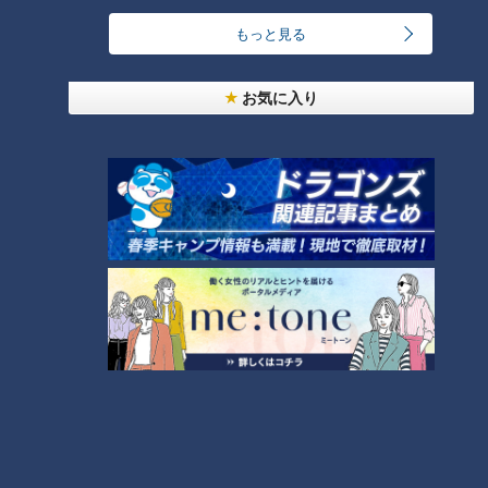
24時間
週間
月間
もっと見る
「人を狂わせる魅力がある」道マニア・鹿取茂雄が
お気に入り
惚れ込んだレンガの橋梁とは？未公開の道3選
1
NEW
【全力！なにわ実験部～ナゴヤのギモン、ガチ検証
2
～】しらたきで作った豚バラミンチの油そば
友廣アナの自転車旅｜愛知・蒲郡市へ！三河湾ぐる
っと125kmの自転車旅！【チャント！特集】
3
NEW
【全力！なにわ実験部～ナゴヤのギモン、ガチ検証
4
～】にんじんプリン