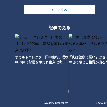
もっと見る
松中さん頼むよ！井上ドラゴン
ズ秋季キャンプで動き始めた新
コーチ陣への期待
記事で見る
オカルトコレクター田中俊行、呪物
「肉は健康に悪い」は嘘
600体に部屋を奪われ寝床は廊
幸せに感じる物質が出る
下？
ランキング
2026/08/06 06:04
2026/
RANKING