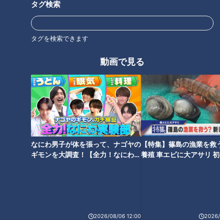
タグ検索
タグを検索できます
ドラフト指名の社会人No.1＆高
竜（ドラゴンズ）は秋の沖縄で
動画で見る
校No.1左腕 吉田聖弥投手と高橋
爪を研ぐ・野手編～待ったなし
幸佑投手の意外な共通点とその
３選手への熱き期待～
急成長に迫る！
なにわ男子が体を張って、ナゴヤの
【特集】篠島の漁業を救
竜（ドラゴンズ）は秋の沖縄で
竜のドラフト６位右腕がヤバ
ギモンを大調査！【全力！なにわ実
養殖 車エビに大アサリ 
爪を研ぐ・投手編～根尾、仲
い！聖カタリナ学園高・有馬惠
験部～ナゴヤのギモン、ガチ検証
【newsX】
地、そして柳の現在地～
叶投手が無限大の伸びしろを秘
～】
めている理由
2026/08/06 12:00
2026/