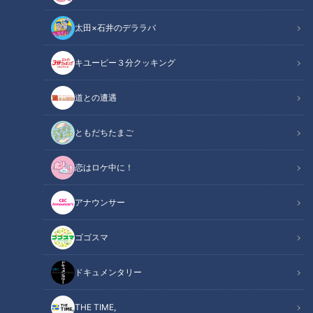
太田×石井のデララバ
キユーピー３分クッキング
立浪和義前監督(C)CBCテレビ
道との遭遇
この記事の画像
（全6枚）
ともだちたまご
恋はロケ中に！
アナウンサー
ゴゴスマ
ドキュメンタリー
THE TIME,