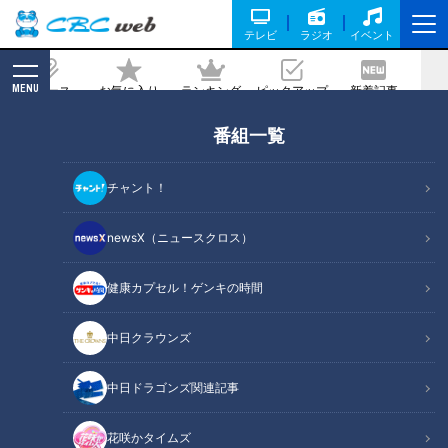
テレビ
ラジオ
イベント
MENU
ニュース
お気に入り
ランキング
ピックアップ
新着記事
CBC MAGAZINE
番組一覧
史上最速の井上ドラゴンズ祝勝会で熱
戦！竜党が知恵を絞った至極のクイズ合
チャント！
戦
newsX（ニュースクロス）
記事に戻る
健康カプセル！ゲンキの時間
中日クラウンズ
中日ドラゴンズ関連記事
花咲かタイムズ