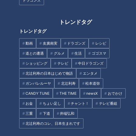
さ）”で見えた！立浪ドラゴンズ
笠原慎之介はエース大野超え
ドラゴンズ
２０２３開幕オーダーの姿
を、高橋周平は打点至上主義宣
言
トレンドタグ
トレンドタグ
動画
友廣南実
ドラゴンズ
レシピ
関東の竜党もスタンバイＯＫ！
ペナントレース後半戦！ドラゴ
道との遭遇
グルメ
生活
ゴゴスマ
井上ドラゴンズ逆襲の開幕へ
ンズの夏を熱くする漢たち石橋
ショッピング
テレビ
中日ドラゴンズ
「マスドラ会」熱く燃える
康太！松坂大輔！柳裕也！に熱
視線
北辻利寿の日本はじめて物語
エンタメ
タグ
ガンバレルーヤ
北辻利寿
松本道弥
CANDY TUNE
THE TIME
newsX
おでかけ
スポーツ
中日ドラゴンズ
コラム
ドラゴンズ会
お金
ちょい足し
チャント！
テレビ番組
三重
下道
井端弘和
オススメ関連コンテンツ
北辻利寿のコレ、日本生まれです