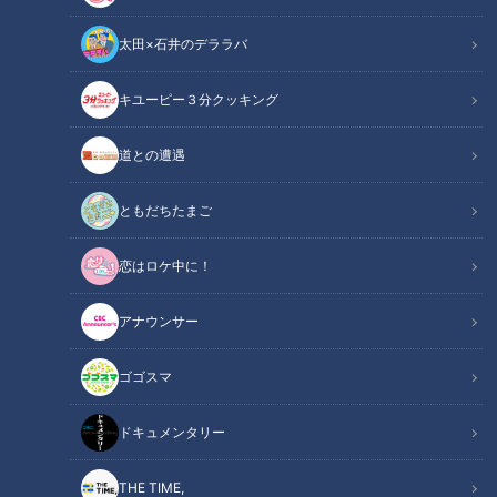
太田×石井のデララバ
キユーピー３分クッキング
「サンデードラゴンズ」より福永裕基選手(C)CBCテレビ
道との遭遇
この記事の画像
（全7枚）
ともだちたまご
恋はロケ中に！
アナウンサー
ゴゴスマ
ドキュメンタリー
THE TIME,