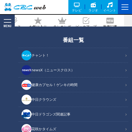
テレビ
ラジオ
イベント
MENU
ニュース
お気に入り
ランキング
ピックアップ
新着記事
CBC MAGAZINE
番組一覧
「理想だったけど、俺にはそれができな
かった」井端弘和氏が脱帽したドラゴン
チャント！
ズ福永裕基の“打撃の極意”を大公開
newsX（ニュースクロス）
記事に戻る
健康カプセル！ゲンキの時間
中日クラウンズ
中日ドラゴンズ関連記事
花咲かタイムズ