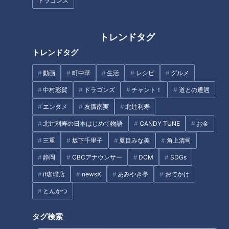
は終わってしまうぞ」大先輩の
るもの」落合博満・森繁和ＳＰ
ドラゴンズ
言葉とドラゴンズ根尾昂の覚悟
対談前編 常勝ドラゴンズを作り
上げた二人だからこそ言える古
巣への叱咤激励
トレンドタグ
トレンドタグ
22歳の川上憲伸が「ドキッとし
動画
町中華
生活
レシピ
グルメ
た」星野仙一監督の声に宿る迫
「僕も監督だったら、福永さん
中村彩賀
ドラゴンズ
チャント！
道との遭遇
力
をセカンドにすると思う」虎視
エンタメ
友廣南実
北辻利寿
眈々と竜のセカンド奪取を狙う
田中幹也の思考
北辻利寿の日本はじめて物語
CANDY TUNE
お金
タグ
三重
坂下千里子
夏目みな美
角上清司
静岡
CBCアナウンサー
DCM
SDGs
スポーツ
中日ドラゴンズ
サンデードラゴンズ
if珈琲店
newsX
あみやき亭
おでかけ
サンドラを観られなかった全国のドラ友と共有したい番組のコト
とんかつ
福永裕基
タグ検索