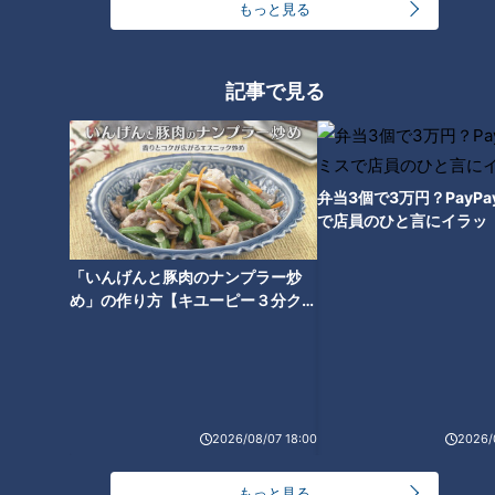
もっと見る
「昇竜デー」ドーム観戦記
記事で見る
“一枚の手紙が心の支えに”竜の
弁当3個で3万円？PayP
未来を背負う男・石川昂弥、胸
で店員のひと言にイラッ
中に迫る
「いんげんと豚肉のナンプラー炒
め」の作り方【キユーピー３分クッ
キング】
2026/08/07 18:00
2026/
もっと見る