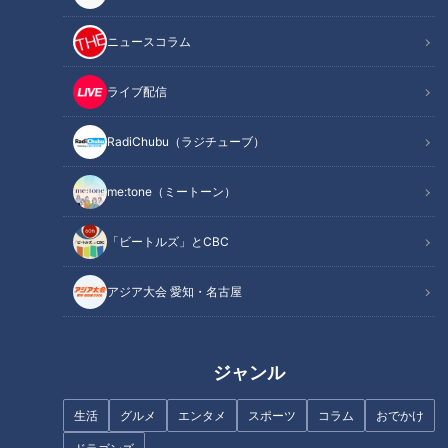
記事に戻る
ニュースコラム
この記事を見たあなたへのおすすめ
ライブ配信
RadiChubu（ラジチューブ）
me:tone（ミートーン）
「電話が長いんすよ」川上憲伸
が明かす井端弘和との特別な絆
「彼がいたから今の自分もい
「ビートルズ」とCBC
る」青木功・中嶋常幸・石川遼
が語るジャンボ尾崎 記録を超え
アジア大会 愛知・名古屋
た記憶とは
ジャンル
生活
グルメ
エンタメ
スポーツ
コラム
おでかけ
今中慎二「根尾よ、このままで
「戦力というのは首脳陣がつく