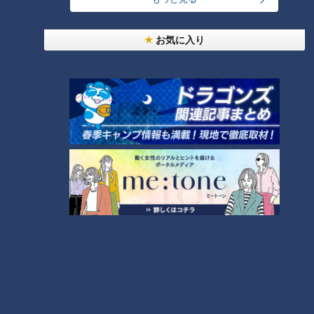
お気に入り
ランキング
RANKING
24時間
週間
月間
友廣アナの自転車旅｜愛知・蒲郡市へ！三河湾ぐる
っと125kmの自転車旅！【チャント！特集】
1
コスプレサミット、ワクワクさん、アジア大会楽
曲…愛知県の話題あれこれ
【全力！なにわ実験部～ナゴヤのギモン、ガチ検証
～】しらたきで作った豚バラミンチの油そば
3