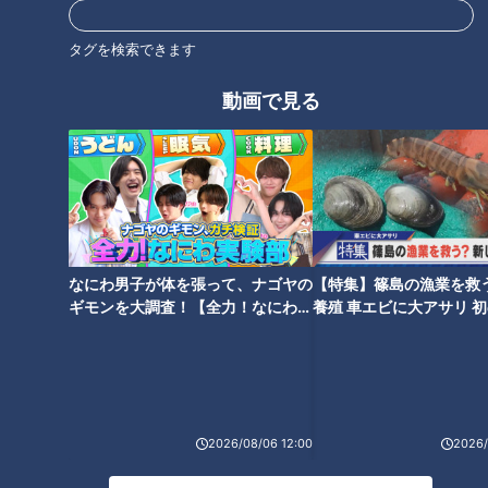
オススメ関連コンテンツ
タグを検索できます
動画で見る
「実は3回泣いているんです」
プロ初打席でＨＲもその後苦し
中日小笠原慎之介、今だから語
い二軍生活…竜に移籍後は「野
る！開幕戦“涙の145球”の真実
球をやっている実感がある」
細川成也の今
なにわ男子が体を張って、ナゴヤの
【特集】篠島の漁業を救
ギモンを大調査！【全力！なにわ実
養殖 車エビに大アサリ 
験部～ナゴヤのギモン、ガチ検証
【newsX】
～】
「お前、ここで仕事したかった
んじゃないのか？」 ドラゴンズ
2026/08/06 12:00
2026/
死球死球四球四球！どうした立
勝野昌慶を覚醒させた落合英二
浪ドラゴンズ？ため息と怒りの
ヘッドコーチの“言葉のチカラ”