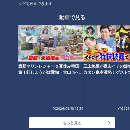
タグを検索できます
スポーツ
サンデードラゴンズ
サンドラを観られなかった全国のドラ友と共有したい番組のコト
動画で見る
根尾昂
オススメ関連コンテンツ
最新マリンレジャー＆夏休み韓国
三上悠亜が過去イチの爆
旅！紅しょうがは愛知・犬山市へ
カタン森本激怒！ゲスト
【花咲かタイムズ】
【ともだちたまご】
根尾昂のプロ初先発は圧巻の投
岩瀬仁紀が全投球を徹底解析！
球！来季への希望と背番号
根尾昂の現状と今後の課題
2026/08/10 12:24
2026/
「７」の行方
もっと見る