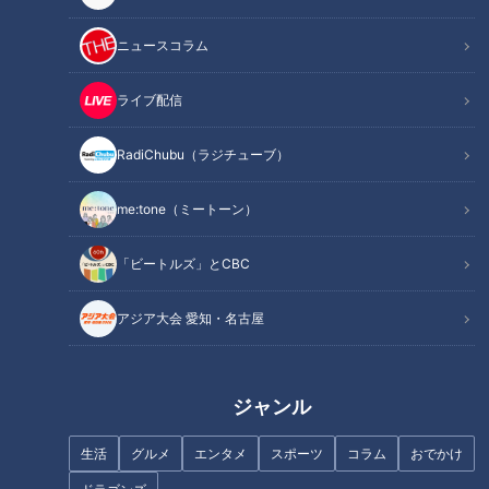
ニュースコラム
ライブ配信
記事に戻る
RadiChubu（ラジチューブ）
この記事を見たあなたへのおすすめ
me:tone（ミートーン）
「ビートルズ」とCBC
アジア大会 愛知・名古屋
回転寿司で山積みの皿！いった
い何皿食べたの？魚鱗癬は栄養
ジャンル
補給が大切です…～定期配信型
ドキュメンタリー「ピエロと呼
生活
グルメ
エンタメ
スポーツ
コラム
おでかけ
ばれた息子」第90話
粘着クリーナー「コロコロ」驚