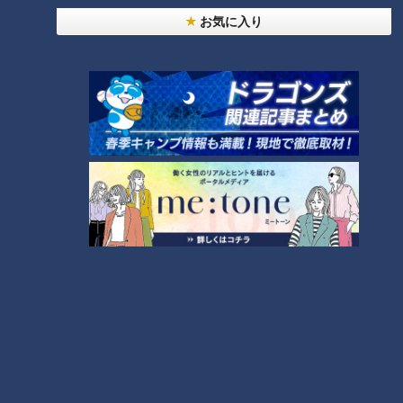
お気に入り
ランキング
RANKING
24時間
週間
月間
モーニング娘。‘26井上春華がハロメンで仲良くし
たいと思っている人は？
友廣アナの自転車旅｜愛知・蒲郡市へ！三河湾ぐる
っと125kmの自転車旅！【チャント！特集】
2