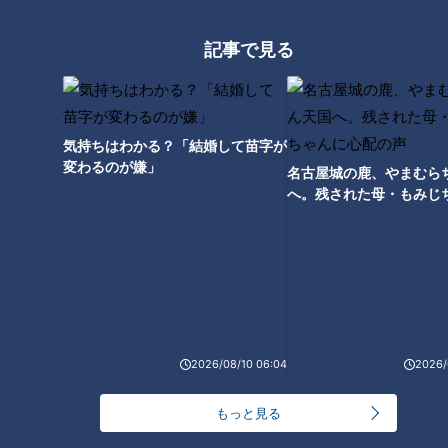
記事で見る
夢の三刀流に決着― ドラゴンズ
ドラゴンズ次世代のエース髙橋
根尾昂がピッチャー本格始動の
宏斗 今季大ブレイクのきっかけ
胸中を語った２２歳の決意表明
となった、ある“気づき”とは
気持ちはわかる？「結婚して苗字が
変わるのが嫌」
名古屋城の鹿、やまむら
へ。残された母・もみじ
配の声
“投手・根尾”について立浪和義
監督が明言「しっかりやらせて
いきたい」
2026/08/10 06:04
2026/
もっと見る