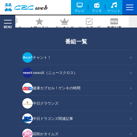
テレビ
ラジオ
イベント
MENU
ニュース
お気に入り
ランキング
ピックアップ
新着記事
CBC MAGAZINE
番組一覧
ドラゴンズ根尾昂、激白―。投手転向の
裏側と野手への未練、そして“沢村賞”に
チャント！
秘めた思い
newsX（ニュースクロス）
記事に戻る
健康カプセル！ゲンキの時間
中日クラウンズ
中日ドラゴンズ関連記事
花咲かタイムズ