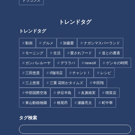
ドラゴンズ
きの誕生秘話に見る、熱き開発
魂と究極のアイデア
トレンドタグ
トレンドタグ
世界的クリエイター・きくおを
動画
グルメ
加藤愛
ナガシマスパーランド
支えてきた人たち
フランス人は菓子店「シャトレ
ーゼ」の店名に顔を赤らめる？
モーニング
生活
愛されフード
道との遭遇
ガンバレルーヤ
デララバ
newsX
ゲンキの時間
三田悠貴
if珈琲店
チャント！
レシピ
三上悠亜
三重 花咲かタイムズ
中田翔
まるでウォータースライダー！
中部国際空港
伊豆半島
友廣南実
喫茶店
近鉄特急「ひのとり」展望席最
【切り抜きみてちょ】キラカー
前列を初体験
東山動植物園
根尾昂
瀬藤亮太
町中華
ドでジェネギャが発生するとは
思わなかった #若狭アナ #瀧川
タグ検索
アナ #cbc5チャン春祭り
タグ