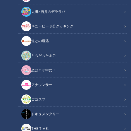
太田×石井のデララバ
キユーピー３分クッキング
「サンデードラゴンズ」より根尾昂選手(C)CBCテレビ
道との遭遇
この記事の画像
（全9枚）
ともだちたまご
恋はロケ中に！
アナウンサー
ゴゴスマ
ドキュメンタリー
THE TIME,