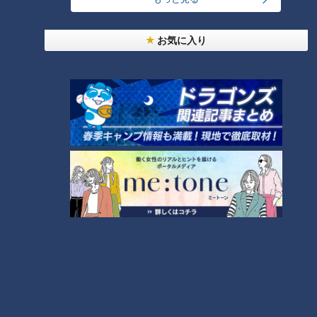
お気に入り
「味しみ春雨の中華サラダ」の作り方【キユーピー
３分クッキング】
6
4
都市伝説となった「柳橋駅」設置計画 リニアで脚
光を浴びた再検討の機運
5
7
本場アメリカの味に舌鼓！ボリューム満点グルメか
らレトロ史料館まで！愛知・東海市の感動スポット
8
3選
「とうもろこしとにらのチヂミ」の作り方【キユー
ピー３分クッキング】
9
NEW
【四国一周】軽トラ女子三田が松山から下道で一