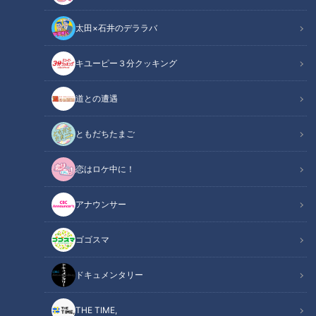
太田×石井のデララバ
キユーピー３分クッキング
「サンデードラゴンズ」に出演する井端弘和さん(C)CBCテレビ
道との遭遇
この記事の画像
（全11枚）
ともだちたまご
恋はロケ中に！
アナウンサー
ゴゴスマ
ドキュメンタリー
THE TIME,