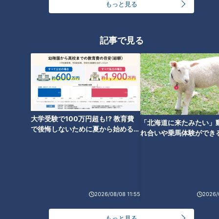
もっと見る
友廣アナの自転車旅｜愛知・蒲郡市へ！三河湾ぐる
記事で見る
っと125kmの自転車旅！【チャント！特集】
1
大学のサークルで増える？複数のスポーツを融合さ
せた「ピックルボール」
大学受験で100万円超も!? 教育費
「人を狂わせる魅力がある」道マニア・鹿取茂雄が
「北海道に来たみたい」
で後悔しないために夏から始めるお
惚れ込んだレンガの橋梁とは？未公開の道3選
3
れ合いや乗馬体験ができ
金の準備術とは
ススメ！不動産屋さんが
とは
美味しさと栄養、ダブルでアップ！とうもろこしの
バター醤油炊き込みご飯
2026/08/08 11:55
2026/
2
弁当3個で3万円？PayPay会計ミスで店員のひと言
もっと見る
にイラッ