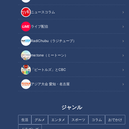
ニュースコラム
記事に戻る
ライブ配信
RadiChubu（ラジチューブ）
この記事を見たあなたへのおすすめ
me:tone（ミートーン）
「ビートルズ」とCBC
大谷翔平選手の言葉を胸に！中
アジア大会 愛知・名古屋
日・石川昂弥選手がレギュラー
立浪竜投打の柱に10の質問！小
奪取宣言
笠原慎之介はエース大野超え
を、高橋周平は打点至上主義宣
言
ジャンル
生活
グルメ
エンタメ
スポーツ
コラム
おでかけ