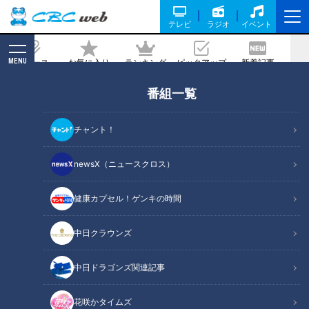
テレビ
ラジオ
イベント
MENU
ニュース
お気に入り
ランキング
ピックアップ
新着記事
CBC MAGAZINE
番組一覧
福留二番起用で打線に厚みを！井端、本
音トークでドラゴンズ戦力チェック！
チャント！
記事に戻る
newsX（ニュースクロス）
健康カプセル！ゲンキの時間
中日クラウンズ
中日ドラゴンズ関連記事
花咲かタイムズ