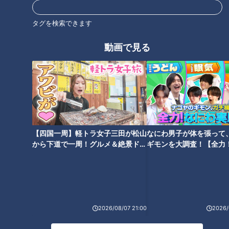
井端弘和
福留孝介
タグを検索できます
動画で見る
【四国一周】軽トラ女子三田が松山
なにわ男子が体を張って
から下道で一周！グルメ＆絶景ドラ
ギモンを大調査！【全力
イブ⑳
験部～ナゴヤのギモン、
～】
ランキング
2026/08/07 21:00
2026/
RANKING
24時間
週間
月間