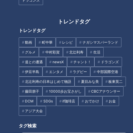
ドラゴンズ
本拠地ドーム歓喜！ドラゴン
憲伸がズバっと斬る！「ドラゴ
トレンドタグ
ズ“井上劇場”ハラハラドキドキ
ンズ先発投手、早く交代させす
の魅力満開
ぎじゃないか問題について」
トレンドタグ
動画
町中華
レシピ
ナガシマスパーランド
グルメ
中村彩賀
北辻利寿
生活
道との遭遇
newsX
チャント！
ドラゴンズ
落合博満監督の衝撃指令！川上
憲伸が語る「スタメン決めてく
伊豆半島
エンタメ
ラグビー
中部国際空港
ドラゴンズ藤嶋、新兵器・チェ
れ」の真意
ンジアップに手応え！沖縄キャ
北辻利寿の日本はじめて物語
夏目みな美
板東英二
ンプでサノーら相手に無安打投
藤田朋子
10000歩お宝さがし
CBCアナウンサー
球
タグ
DCM
SDGs
if珈琲店
おでかけ
お金
アジア大会
中日ドラゴンズ
キャンプ
ドラゴンズを愛して半世紀！竹内茂喜の『野球のドテ煮』
タグ検索