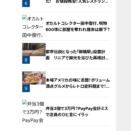
た！ お値段格安！人気レストランを
6
運営するのは『名古屋辻学園調理専
門学校』の生徒たち
5
オカルトコレクター田中俊行、呪物
600体に部屋を奪われ寝床は廊下？
都市伝説となった「柳橋駅」設置計
画 リニアで脚光を浴びた再検討の
8
機運
7
本場アメリカの味に舌鼓！ボリューム
満点グルメからレトロ史料館まで！
9
愛知・東海市の感動スポット3選
弁当3個で3万円？PayPay会計ミス
で店員のひと言にイラッ