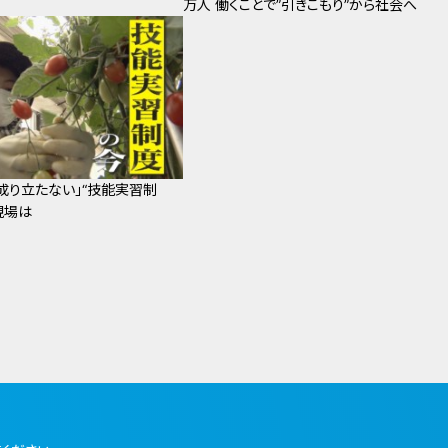
万人 働くことで”引きこもり”から社会へ
成り立たない」“技能実習制
現場は