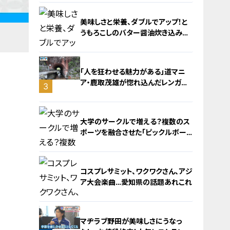
美味しさと栄養、ダブルでアップ！と
うもろこしのバター醤油炊き込みご
飯
「人を狂わせる魅力がある」道マニ
ア・鹿取茂雄が惚れ込んだレンガの
3
橋梁とは？未公開の道3選
2
大学のサークルで増える？複数のス
ポーツを融合させた「ピックルボー
ル」
コスプレサミット、ワクワクさん、アジ
ア大会楽曲…愛知県の話題あれこれ
4
マヂラブ野田が美味しさにうなっ