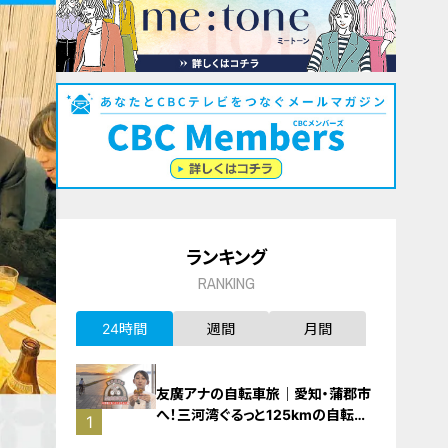
ランキング
RANKING
24時間
週間
月間
友廣アナの自転車旅｜愛知・蒲郡市
へ！三河湾ぐるっと125kmの自転車
1
旅！【チャント！特集】