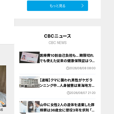
もっと見る
10
CBCニュース
CBC NEWS
医療費10割自己負担も… 期限切れ
でも使えた従来の健康保険証はつい
に終了 8月以降起こりうるマイナ保
2026/08/08 08:00
険証の“落とし穴” 注意すべき2つの
有効期限
【速報】クマに襲われ男性がケガ ラ
ンニング中…人身被害は東海地方で
今シーズン初めて 岐阜県高山市
2026/08/07 21:20
山中に女性2人の遺体を遺棄した罪
6
検察は36歳女に懲役3年を求刑 ｢遺