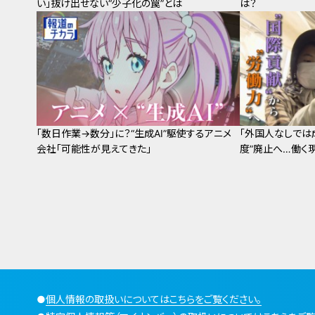
い」抜け出せない“少子化の罠”とは
は？
「数日作業→数分」に？“生成AI”駆使するアニメ
「外国人なしでは
会社「可能性が見えてきた」
度”廃止へ…働く
●
個人情報の取扱いについてはこちらをご覧ください。