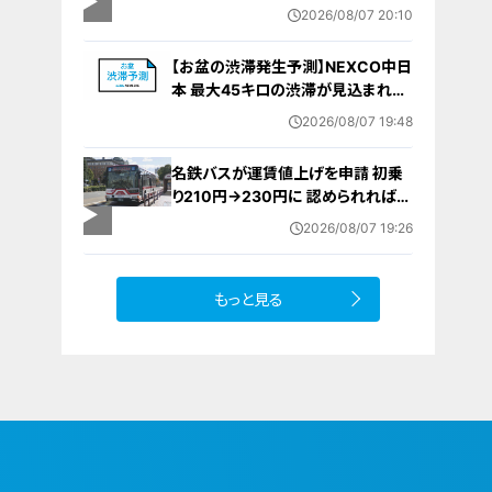
棄時に近くに居続けたこと自体が重
2026/08/07 20:10
要な寄与｣ 女は｢黙秘します｣弁護側
は無罪主張
【お盆の渋滞発生予測】NEXCO中日
本 最大45キロの渋滞が見込まれる
区間も… 中央道・東名・新東名・東名
2026/08/07 19:48
阪道・伊勢湾岸道・北陸道など 一覧
（8月7日～16日）
名鉄バスが運賃値上げを申請 初乗
り210円→230円に 認められれば
12月から全路線で平均1割程度の値
2026/08/07 19:26
上げへ 人件費増や燃料価格の高止
まりが理由
もっと見る