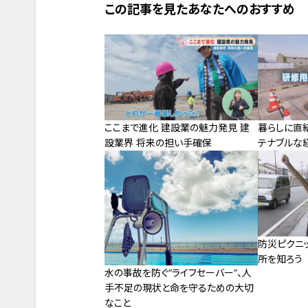
この記事を見たあなたへのおすすめ
ここまで進化 建設業の魅力発見 建
暮らしに直結
設業界 将来の担い手確保
テナブルな
防災ピクニ
所を知ろう
水の事故を防ぐ“ライフセーバー”、人
手不足の現状と命を守るための大切
なこと