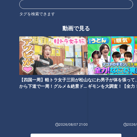
太田光
石井亮次
タグを検索できます
動画で見る
オススメ関連コンテンツ
【四国一周】軽トラ女子三田が松山
なにわ男子が体を張って
から下道で一周！グルメ＆絶景ドラ
ギモンを大調査！【全力
ランチもディナーも！名古屋発
イブ⑳
験部～ナゴヤのギモン、
祥の人気店「ステーキのあさく
～】
ま」。おすすめのメニューやお
実は「味仙」は店舗で味が違
得情報も！
う！？味仙マニアがそれぞれの
特徴を詳しく解説！
2026/08/07 21:00
2026/