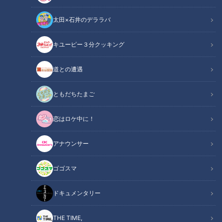
太田×石井のデララバ
キユーピー３分クッキング
道との遭遇
CBCテレビ：画像「デララバ」
ともだちたまご
この記事の画像
（全6枚）
恋はロケ中に！
アナウンサー
ゴゴスマ
ドキュメンタリー
THE TIME,