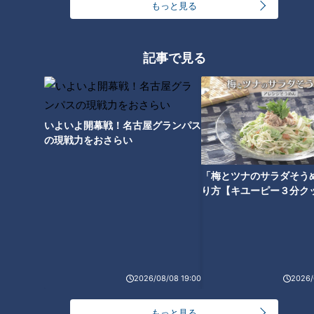
もっと見る
記事で見る
あんかけスパは何位？『名古屋
めしランキング』を発表！そこ
手羽先の秘密は「幻のコショ
から学ぶ名古屋めし基礎知識と
ウ」！？世界の山ちゃんに密
は？
着！1日16万羽をさばくタイの
いよいよ開幕戦！名古屋グランパス
巨大鶏肉工場に爆笑問題・太田
の現戦力をおさらい
光も驚き
「梅とツナのサラダそう
り方【キユーピー３分ク
なぜナポリタンが名古屋めし
に！？発祥の地『喫茶ユキ』の
「鉄板スパ」誕生秘話
2026/08/08 19:00
2026/
もっと見る