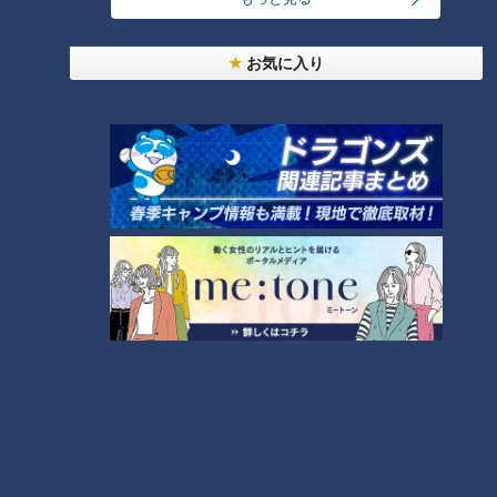
お気に入り
ランキング
RANKING
24時間
週間
月間
友廣アナの自転車旅｜愛知・蒲郡市へ！三河湾ぐる
っと125kmの自転車旅！【チャント！特集】
1