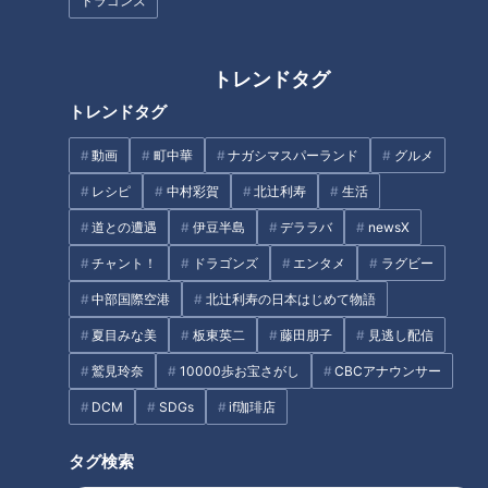
ドラゴンズ
密着270時間！矢場とんの世界
「味しみ春雨の中華サラダ」の
トレンドタグ
一おいしい食べ方が明らかに！
作り方【キユーピー３分クッキ
トレンドタグ
爆笑問題・太田光「これは知ら
ング】
なかった！」
動画
町中華
ナガシマスパーランド
グルメ
レシピ
中村彩賀
北辻利寿
生活
道との遭遇
伊豆半島
デララバ
newsX
チャント！
ドラゴンズ
エンタメ
ラグビー
中部国際空港
北辻利寿の日本はじめて物語
2000円以下で大満足！愛知県発
名古屋市内で最も古い喫茶店と
祥「ステーキのあさくま」の人
言われる「喫茶まつば」小倉ト
夏目みな美
板東英二
藤田朋子
見逃し配信
気の秘密とは？最新人気ランキ
ースト誕生秘話
鷲見玲奈
10000歩お宝さがし
CBCアナウンサー
ングも発表
タグ
DCM
SDGs
if珈琲店
エンタメ
ステーキ
デララバ
ブロンコビリー
タグ検索