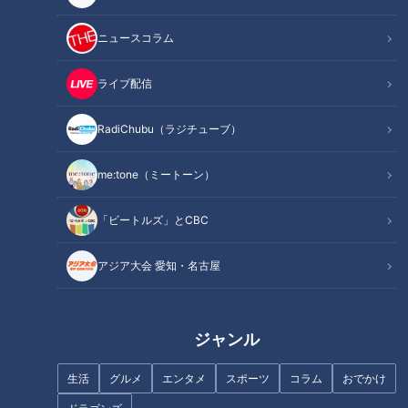
ニュースコラム
記事に戻る
ライブ配信
この記事を見たあなたへのおすすめ
RadiChubu（ラジチューブ）
me:tone（ミートーン）
「ビートルズ」とCBC
フランス人は菓子店「シャトレ
ーゼ」の店名に顔を赤らめる？
アジア大会 愛知・名古屋
なぜナポリタンが名古屋めし
に！？発祥の地『喫茶ユキ』の
「鉄板スパ」誕生秘話
ジャンル
生活
グルメ
エンタメ
スポーツ
コラム
おでかけ