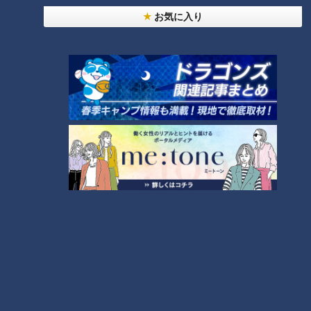
せた「ピックルボール」
お気に入り
盛り放題のモーニングが「400円」！？人気すぎて
客殺到 名古屋＆岐阜の「激安モーニング」とは？
3
300円でパン食べ放題も！？岐阜のおすすめ激安モ
ーニング３店を紹介！
4
2
弁当3個で3万円？PayPay会計ミスで店員のひと言
にイラッ
「人を狂わせる魅力がある」道マニア・鹿取茂雄が
惚れ込んだレンガの橋梁とは？未公開の道3選
6
美味しさと栄養、ダブルでアップ！とうもろこしの