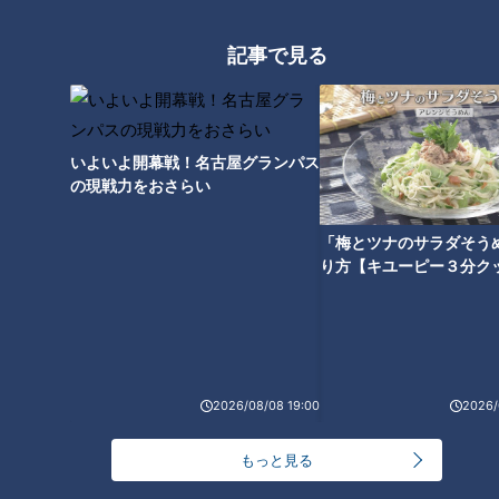
記事で見る
いよいよ開幕戦！名古屋グランパス
の現戦力をおさらい
「梅とツナのサラダそう
ランキング
り方【キユーピー３分ク
RANKING
24時間
週間
月間
友廣アナの自転車旅｜愛知・蒲郡市へ！三河湾ぐる
2026/08/08 19:00
2026/
っと125kmの自転車旅！【チャント！特集】
1
もっと見る
大学のサークルで増える？複数のスポーツを融合さ