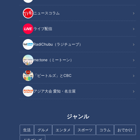
記事に戻る
ニュースコラム
この記事を見たあなたへのおすすめ
ライブ配信
RadiChubu（ラジチューブ）
me:tone（ミートーン）
「ビートルズ」とCBC
鳥取から絶品「鳥取和牛」を生
RCC田村友里アナがバットマン
中継！ギャラクシー賞受賞の地
アジア大会 愛知・名古屋
姿で熱くリポート！福山城が築
元人気アナが食リポ！
城400年で大リニューアル！
ジャンル
生活
グルメ
エンタメ
スポーツ
コラム
おでかけ