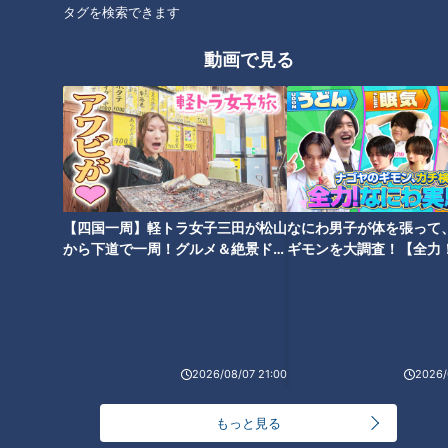
おでかけ
エンタメ
ゴゴスマ
タグを検索できます
列島生報告！今日はダレなんサー
石川
動画で見る
オススメ関連コンテンツ
【四国一周】軽トラ女子三田が松山
なにわ男子が体を張って
から下道で一周！グルメ＆絶景ドラ
ギモンを大調査！【全力
イブ⑳
験部～ナゴヤのギモン、
～】
森の中に眠る神社 険しい参道
石丸幹二「すごい痩せました
を進むと倒壊した建物を発見…
ね！」…世界一楽なスクワッ
残された数々の謎
ト！？ダイエットのスペシャリ
2026/08/07 21:00
2026/
ストに学ぶ「無理なくやせる方
法」
もっと見る