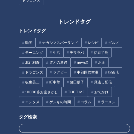
ドラゴンズ
石井アナは中日、阪神どっちの
ファン？大阪と生中継で丁々発
トレンドタグ
止！
トレンドタグ
宮崎の人気お菓子「ゴボチ」が
動画
ナガシマスパーランド
レシピ
グルメ
記念日に！地元熱血アナが全力
投球で紹介！
モーニング
生活
デララバ
伊豆半島
北辻利寿
道との遭遇
newsX
お金
ドラゴンズ
ラグビー
中部国際空港
喫茶店
板東英二
町中華
藤田朋子
見逃し配信
10000歩お宝さがし
THE TIME
おでかけ
伊予の小京都・大洲の夏の風物
加藤愛が行く！三重・津市の愛
詩！城下町の清流を屋形船で巡
エンタメ
ゲンキの時間
コラム
ラーメン
されフード『高虎ドッグ』を調
る！
査！ ソーセージに肉がグルグ
タグ検索
ル！ 着想は“牛丼”のアイデアホ
タグ
ットドッグ