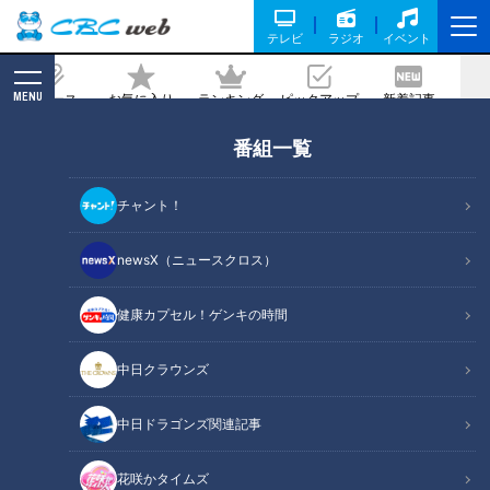
テレビ
ラジオ
イベント
MENU
ニュース
お気に入り
ランキング
ピックアップ
新着記事
CBC MAGAZINE
番組一覧
ゴールドな生中継！着物姿の女子アナが
金沢の金箔の工芸品をレポート！
チャント！
記事に戻る
newsX（ニュースクロス）
健康カプセル！ゲンキの時間
中日クラウンズ
中日ドラゴンズ関連記事
花咲かタイムズ