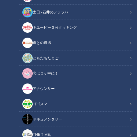
太田×石井のデララバ
キユーピー３分クッキング
道との遭遇
CBCテレビ『ゴゴスマ』「列島生報告！今日はダレなんサー」
ともだちたまご
この記事の画像
（全5枚）
恋はロケ中に！
アナウンサー
ゴゴスマ
ドキュメンタリー
THE TIME,