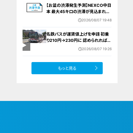
は無罪主張
【お盆の渋滞発生予測】NEXCO中日
本 最大45キロの渋滞が見込まれる
区間も… 中央道・東名・新東名・東名
2026/08/07 19:48
阪道・伊勢湾岸道・北陸道など 一覧
（8月7日～16日）
名鉄バスが運賃値上げを申請 初乗
り210円→230円に 認められれば
12月から全路線で平均1割程度の値
2026/08/07 19:26
上げへ 人件費増や燃料価格の高止
まりが理由
もっと見る