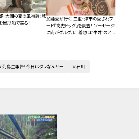
都・大洲の夏の風物詩！城
加藤愛が行く！三重・津市の愛されフ
を屋形船で巡る！
ード『高虎ドッグ』を調査！ ソーセージ
に肉がグルグル！ 着想は“牛丼”のアイ
デアホットドッグ
列島生報告！今日はダレなんサー
石川