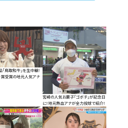
品「鳥取和牛」を生中継！
ー賞受賞の地元人気アナ
宮崎の人気お菓子「ゴボチ」が記念日
に！地元熱血アナが全力投球で紹介！