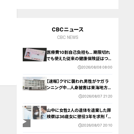
10
CBCニュース
CBC NEWS
医療費10割自己負担も… 期限切れ
でも使えた従来の健康保険証はつい
に終了 8月以降起こりうるマイナ保
2026/08/08 08:00
険証の“落とし穴” 注意すべき2つの
有効期限
【速報】クマに襲われ男性がケガ ラ
ンニング中…人身被害は東海地方で
今シーズン初めて 岐阜県高山市
2026/08/07 21:20
山中に女性2人の遺体を遺棄した罪
検察は36歳女に懲役3年を求刑 ｢遺
棄時に近くに居続けたこと自体が重
2026/08/07 20:10
要な寄与｣ 女は｢黙秘します｣弁護側