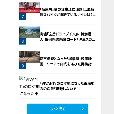
「糖尿病」夏の食生活に注意！…血糖
値スパイクが起きているサインは？
7
糖尿病の予防・改善法
廃墟「玄岳ドライブイン」に特別潜
入！静岡県の絶景ロード「伊豆スカイ
8
ライン」の歴史と魅力に迫る
都市伝説となった「柳橋駅」設置計
画 リニアで脚光を浴びた再検討の
9
機運
『VIVANT』のロケ地になった東海地
方の病院「爆破しないで！」
もっと見る