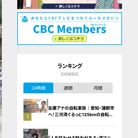
ランキング
RANKING
24時間
週間
月間
友廣アナの自転車旅｜愛知・蒲郡市
へ！三河湾ぐるっと125kmの自転車
1
旅！【チャント！特集】
「人を狂わせる魅力がある」道マニ