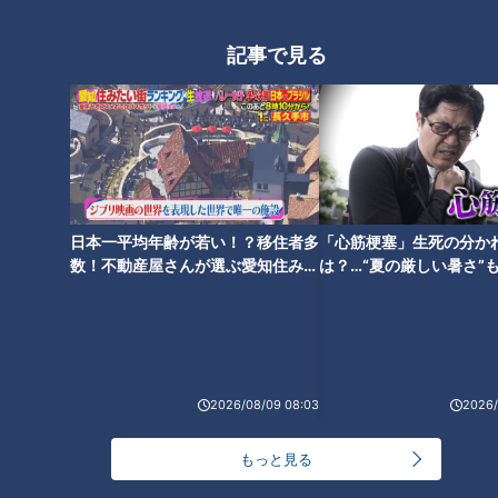
記事で見る
500匹以上のクワガタムシ＆カ
ブトムシに大興奮！？地名しり
とりで“東京ループ”回避なるか
日本一平均年齢が若い！？移住者多
「心筋梗塞」生死の分か
数！不動産屋さんが選ぶ愛知住みた
は？…“夏の厳しい暑さ”
い街ランキング1位は？
に！発症前のキケンなサ
法
2026/08/09 08:03
2026/
もっと見る