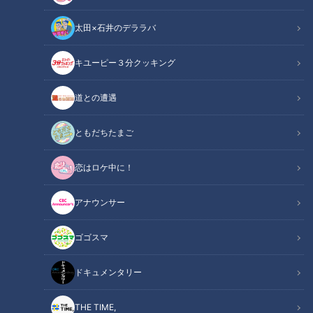
太田×石井のデララバ
キユーピー３分クッキング
CBCテレビ『地名しりとり』
道との遭遇
この記事の画像
（全6枚）
ともだちたまご
恋はロケ中に！
アナウンサー
ゴゴスマ
ドキュメンタリー
THE TIME,