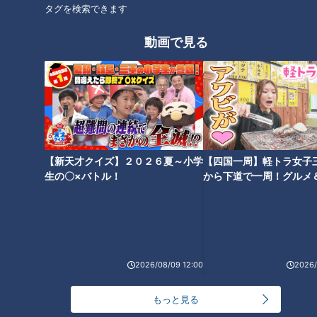
タグを検索できます
動画で見る
地名しりとりで岐阜県ゴールの
再び長崎県へ7時間の大移動！
大チャンス！運気を上げて挑む
世界に認められた「展海峰」の
は「た」の地名 “金のうんこ”の
絶景とは？「し」で地名しりと
ご利益は如何に！？
り2度目の山口県下関市は回避
【新天才クイズ】２０２６夏～小学
【四国一周】軽トラ女子
できるのか
生の〇×バトル！
から下道で一周！グルメ
イブ⑳
地名しりとり初の離島で大苦
念願の“東京ループ”から脱出す
戦！“神々の島”と呼ばれる「壱
るも「地名しりとり」81日目で
2026/08/09 12:00
2026/
岐島」へ 無事に宿泊先は見つか
初の“離島”へ！？
るのか！？
もっと見る