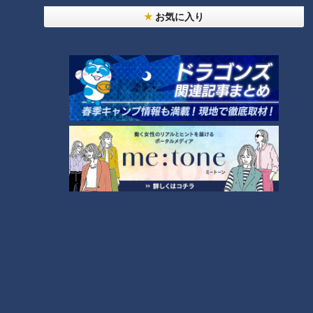
ランキング
お気に入り
RANKING
24時間
週間
月間
NEW
「心筋梗塞」生死の分かれ道は？…“夏の厳しい暑
1
さ”もきっかけに！発症前のキケンなサインと対処
法
「すごい痩せましたね！」…世界一楽なスクワッ
ト！？ダイエットのスペシャリストに学ぶ「無理な
2
くやせる方法」
「夏の脳梗塞」熱中症に似ている！？…生死の分か
れ道！経験者から学ぶ“発症時の身体の異変”
3
大学のサークルで増える？複数のスポーツを融合さ
せた「ピックルボール」