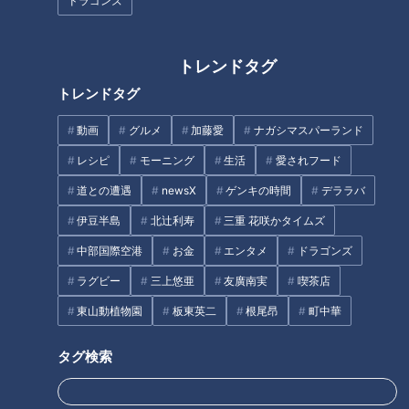
ピー」！？地元の人が推す岐阜
べたい東海地方の極上ネタを実
ドラゴンズ
市の穴場を調査してみた
食レポート
トレンドタグ
トレンドタグ
動画
グルメ
加藤愛
ナガシマスパーランド
超難問「＃龍が住む滝」はどこ
【道マニア】道クイズSPおもし
レシピ
モーニング
生活
愛されフード
にある？写真をヒントに、イン
ろ地理運営の道マニア・かずま
道との遭遇
newsX
ゲンキの時間
デララバ
スタ映えする美しい滝を探せ！
るから出題！【道との遭遇】
伊豆半島
北辻利寿
三重 花咲かタイムズ
タグ
中部国際空港
お金
エンタメ
ドラゴンズ
ラグビー
三上悠亜
友廣南実
喫茶店
エンタメ
7ORDER
地名しりとり
長妻怜央
東山動植物園
板東英二
根尾昂
町中華
飛騨高山
タグ検索
オススメ関連コンテンツ