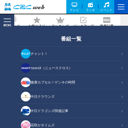
テレビ
ラジオ
イベント
MENU
ニュース
お気に入り
ランキング
ピックアップ
新着記事
CBC MAGAZINE
番組一覧
地名しりとりで連続ゴールなるか！？
「い」の地名で三重県を狙う！高山市の
チャント！
古い町並で岐阜県ゴールをお祝い！
newsX（ニュースクロス）
記事に戻る
健康カプセル！ゲンキの時間
中日クラウンズ
中日ドラゴンズ関連記事
花咲かタイムズ