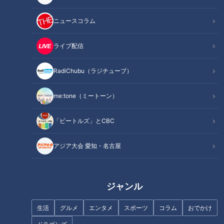
記事に戻る
ニュースコラム
この記事を見たあなたへのおすすめ
ライブ配信
RadiChubu（ラジチューブ）
me:tone（ミートーン）
【道マニア視点】「岐阜・長良
フェイスシールドで化石掘り
「ビートルズ」とCBC
川」全国でも3県しかない！？
に！？ 百均で買った商品の意外
畳を挿しこむ堤防【道との遭
な使い方を大調査
アジア大会 愛知・名古屋
遇】
ジャンル
生活
グルメ
エンタメ
スポーツ
コラム
おでかけ
バズった「織田ちん」に「あゆ
回転寿司マニア厳選！この冬食