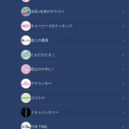
太田×石井のデララバ
キユーピー３分クッキング
CBCテレビ『地名しりとり』
道との遭遇
この記事の画像
（全5枚）
ともだちたまご
恋はロケ中に！
アナウンサー
ゴゴスマ
ドキュメンタリー
記事に戻る
THE TIME,