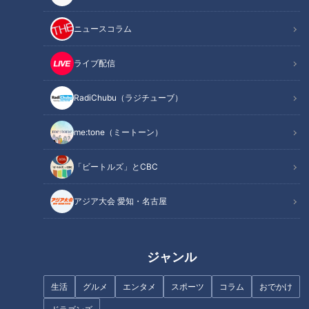
ニュースコラム
この記事を見たあなたへのおすすめ
ライブ配信
RadiChubu（ラジチューブ）
me:tone（ミートーン）
「ゴールする喜びを、全細胞で
感じることができた！」ながつ
「ビートルズ」とCBC
の「地名しりとりの旅」完結！
感謝の気持ちを込めて全国お礼
「世界の山ちゃん」の店名に隠
参りへ！
アジア大会 愛知・名古屋
されたネーミング秘話とは？ 名
物「幻の手羽先」に秘められた
ヒストリーも深掘り
ジャンル
生活
グルメ
エンタメ
スポーツ
コラム
おでかけ