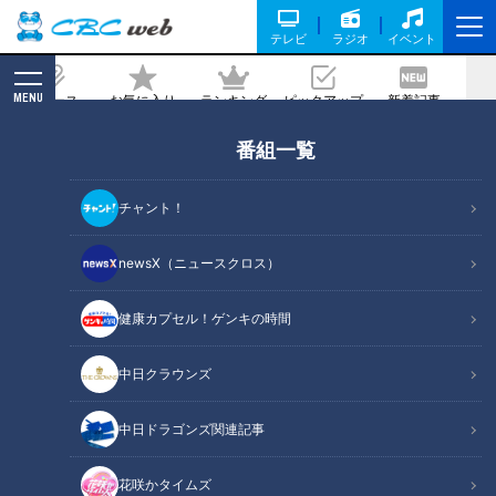
テレビ
ラジオ
イベント
MENU
ニュース
お気に入り
ランキング
ピックアップ
新着記事
CBC MAGAZINE
番組一覧
直島でアートに触れ、離島脱出へ！しり
とり相手探しのポイントは「標準語」？
チャント！
記事に戻る
newsX（ニュースクロス）
健康カプセル！ゲンキの時間
中日クラウンズ
中日ドラゴンズ関連記事
花咲かタイムズ