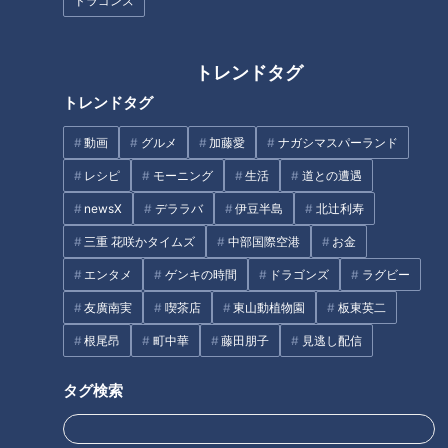
ドラゴンズ
訪れた場所は161カ所！総移動
距離6万9698キロで「しりとり
SNSを武器にたたかう！愛知の
トレンドタグ
の旅」完全ゴール！
スーパー「生鮮館やまひこ」の
トレンドタグ
こだわり
動画
グルメ
加藤愛
ナガシマスパーランド
レシピ
モーニング
生活
道との遭遇
newsX
デララバ
伊豆半島
北辻利寿
三重 花咲かタイムズ
中部国際空港
お金
町中華が作るカツカレーが絶
総菜の数は「200種類」以
エンタメ
ゲンキの時間
ドラゴンズ
ラグビー
品！？総重量800gで背徳感
上！？愛知県のローカルスーパ
MAXのデカ盛りメニュー！今食
ー「生鮮館やまひこ」の魅力と
友廣南実
喫茶店
東山動植物園
板東英二
べるべき名古屋のカレーベスト
は？新作弁当の開発にも密着
根尾昂
町中華
藤田朋子
見逃し配信
タグ
3（後編）
タグ検索
エンタメ
7ORDER
地名しりとり
長妻怜央