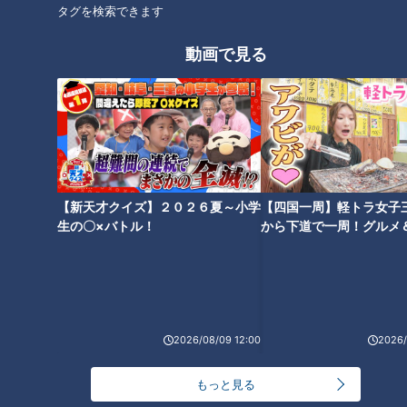
タグを検索できます
オススメ関連コンテンツ
動画で見る
地名しりとり初の離島で大苦
念願の“東京ループ”から脱出す
戦！“神々の島”と呼ばれる「壱
るも「地名しりとり」81日目で
【新天才クイズ】２０２６夏～小学
【四国一周】軽トラ女子
岐島」へ 無事に宿泊先は見つか
初の“離島”へ！？
生の〇×バトル！
から下道で一周！グルメ
るのか！？
イブ⑳
2026/08/09 12:00
2026/
500匹以上のクワガタムシ＆カ
地名しりとりの旅！クリアの地
ブトムシに大興奮！？地名しり
「愛知県蒲郡」を満喫 続けて岐
もっと見る
とりで“東京ループ”回避なるか
阜・三重も連続クリアなる