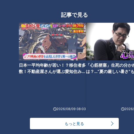
か！？
記事で見る
宮城県松島の遊覧船で地名しり
とり相手探し！「い」で出たの
はまさかの地名！？
日本一平均年齢が若い！？移住者多
「心筋梗塞」生死の分か
数！不動産屋さんが選ぶ愛知住みた
は？…“夏の厳しい暑さ”
い街ランキング1位は？
に！発症前のキケンなサ
法
2026/08/09 08:03
2026/
もっと見る