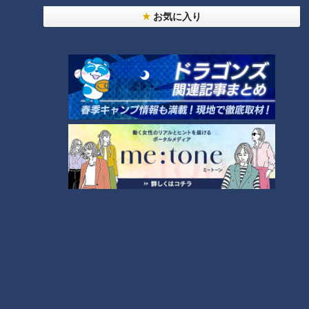
お気に入り
ランキング
RANKING
24時間
週間
月間
NEW
「心筋梗塞」生死の分かれ道は？…“夏の厳しい暑
1
さ”もきっかけに！発症前のキケンなサインと対処
法
「すごい痩せましたね！」…世界一楽なスクワッ
ト！？ダイエットのスペシャリストに学ぶ「無理な
2
くやせる方法」
「夏の脳梗塞」熱中症に似ている！？…生死の分か
れ道！経験者から学ぶ“発症時の身体の異変”
3