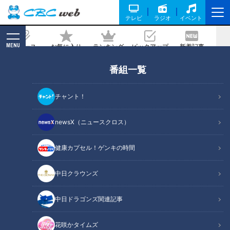
テレビ
ラジオ
イベント
MENU
ニュース
お気に入り
ランキング
ピックアップ
新着記事
CBC MAGAZINE
番組一覧
トップアスリートを多く輩出。岐阜県本
巣市の高校にパンサー向井が潜入!女子ケ
チャント！
イリン界のニュースターともご対面！！
newsX（ニュースクロス）
記事に戻る
健康カプセル！ゲンキの時間
中日クラウンズ
中日ドラゴンズ関連記事
花咲かタイムズ