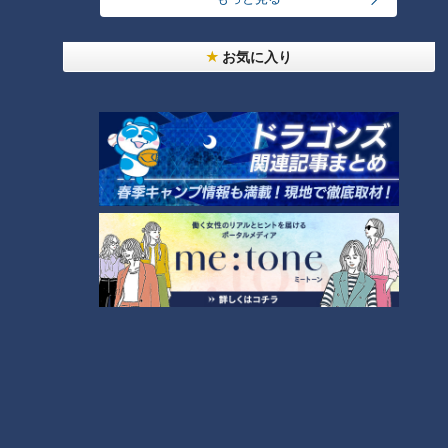
ランキング
お気に入り
RANKING
24時間
週間
月間
友廣アナの自転車旅｜愛知・蒲郡市へ！三河湾ぐる
っと125kmの自転車旅！【チャント！特集】
1
コスプレサミット、ワクワクさん、アジア大会楽
曲…愛知県の話題あれこれ
【全力！なにわ実験部～ナゴヤのギモン、ガチ検証
～】しらたきで作った豚バラミンチの油そば
3
【全力！なにわ実験部～ナゴヤのギモン、ガチ検証