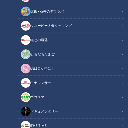
太田×石井のデララバ
キユーピー３分クッキング
CBCテレビ『チャント！』いざ、学校に向井ます
道との遭遇
この記事の画像
（全6枚）
ともだちたまご
恋はロケ中に！
アナウンサー
ゴゴスマ
ドキュメンタリー
THE TIME,