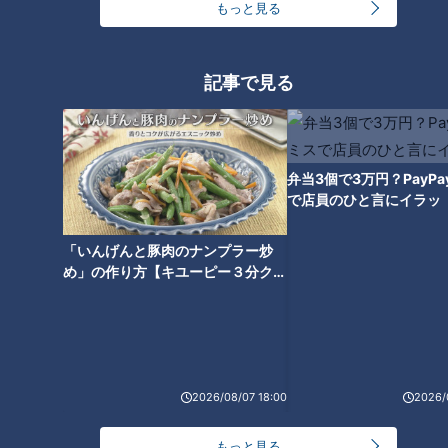
もっと見る
記事で見る
ハリセンボンはるか、乗った車
がガクン！「あ、死ぬって思っ
た」空や地面しか見えない時間
弁当3個で3万円？PayP
を過ごした“車の遊園地”
で店員のひと言にイラッ
「いんげんと豚肉のナンプラー炒
め」の作り方【キユーピー３分クッ
キング】
2026/08/07 18:00
2026/
もっと見る