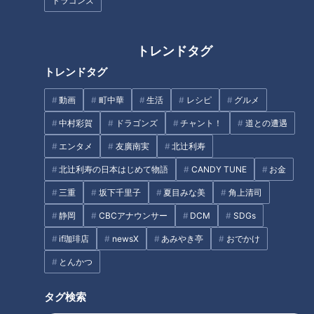
ラ1中西聖輝が大学時代に磨き上
名門『岐阜女子高校』バスケッ
ドラゴンズ
げた投球術「変なプライドは捨
トボール部でマヂラブ、全国ト
てた」
ップレベルを知る
トレンドタグ
トレンドタグ
動画
町中華
生活
レシピ
グルメ
10人に1人が東大・京大に…中高
三重とこわか国体 正式競技「な
中村彩賀
ドラゴンズ
チャント！
道との遭遇
一貫・海陽学園に潜入！ゲーム
ぎなた」で出場めざす高校生
エンタメ
友廣南実
北辻利寿
シックの生徒が「勉強したくな
る」に変わるまで
北辻利寿の日本はじめて物語
CANDY TUNE
お金
タグ
三重
坂下千里子
夏目みな美
角上清司
静岡
CBCアナウンサー
DCM
SDGs
おでかけ
教育
パンサー
向井慧
if珈琲店
newsX
あみやき亭
おでかけ
とんかつ
オススメ関連コンテンツ
タグ検索