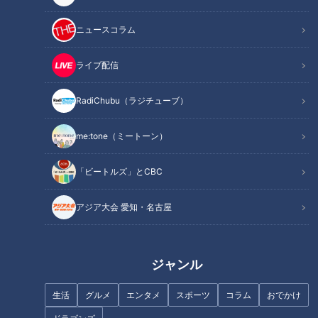
記事に戻る
ニュースコラム
この記事を見たあなたへのおすすめ
ライブ配信
RadiChubu（ラジチューブ）
me:tone（ミートーン）
2020年女子ラグビーにも注目…
陸上経験者1割でも全員が県大会
「ビートルズ」とCBC
愛知県で唯一の女子ラグビー
以上を狙えるレベルに…好成績
部！創部3年目の栄徳高校女子
の高校陸上競技部 トレーニング
アジア大会 愛知・名古屋
ラグビー部の実力とは…。
がアイデア満載
ジャンル
生活
グルメ
エンタメ
スポーツ
コラム
おでかけ
“チームを勝たせる投手”中日ド
日本代表候補に選出の部員も！