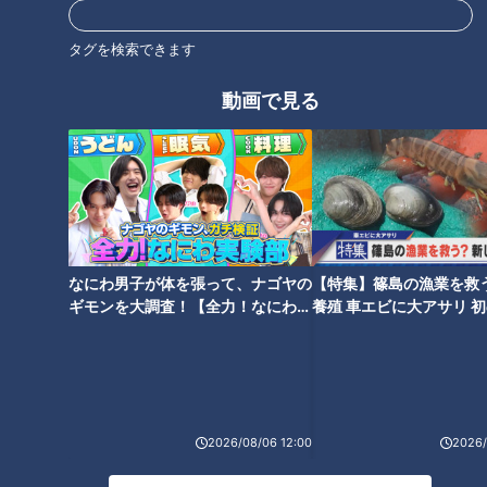
タグを検索できます
動画で見る
ギャル曽根のテクニック恐るべ
王林「東京は怖いけど、まだ怖
し…焼肉食べ放題に挑む前に知
くない」初の三重県でよもや
っておくべき“大食い裏技”「食
の“緊急事態” 山中に響いたスタ
べた分がゼロになる」
ッフの声「避難！」
なにわ男子が体を張って、ナゴヤの
【特集】篠島の漁業を救
ギモンを大調査！【全力！なにわ実
養殖 車エビに大アサリ 
験部～ナゴヤのギモン、ガチ検証
【newsX】
みちょぱ「怖い怖い…」ロケで
～】
山道進む芸人に“不可解現象”頻
俳優・石丸幹二も初耳！「耳ア
発 既視感ある看板や人々 道端
カ」実は取っちゃいけない！？
の真新しい手帳に『2015年』
医師が警鐘を鳴らす！今年の秋
2026/08/06 12:00
2026/
に気をつけたい鼻と耳のトラブ
ル