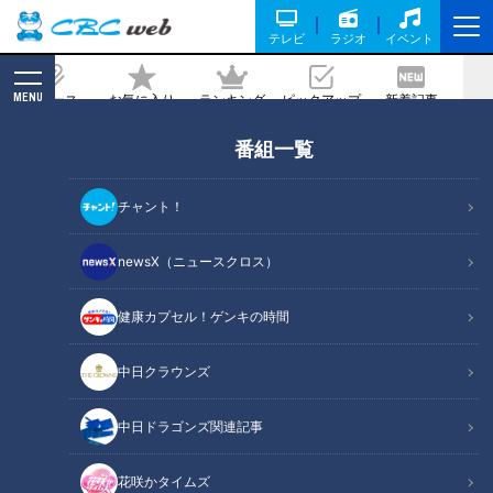
テレビ
ラジオ
イベント
MENU
ニュース
お気に入り
ランキング
ピックアップ
新着記事
CBC MAGAZINE
番組一覧
駐車場にはヘリポート！人気『飛騨牛の
ひつまぶし』に、2代目考案のうなぎ
チャント！
『石焼ひつまぶし』 岐阜県瑞浪市でな
りゆきグルメ旅！！
newsX（ニュースクロス）
健康カプセル！ゲンキの時間
記事に戻る
中日クラウンズ
中日ドラゴンズ関連記事
花咲かタイムズ