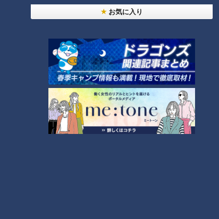
～】にんじんプリン
4
お気に入り
今年も開催！「あったらいいな」をみんなで考える
小学生向けワークショップを大府市で開催
5
【全力！なにわ実験部～ナゴヤのギモン、ガチ検証
～】キャロットフレンチロースト
6
【全力！なにわ実験部～ナゴヤのギモン、ガチ検証
～】大橋特製お好み焼き
7
【全力！なにわ実験部～ナゴヤのギモン、ガチ検証
～】赤味噌を使ったミルフィーユ味噌トンカツ
8
【特集】名古屋の堀川を木曽川の水で清流に “木曽