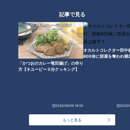
ランキング
記事で見る
RANKING
24時間
週間
月間
【全力！なにわ実験部～ナゴヤのギモン、ガチ検証
オカルトコレクター田中
～】しらたきで作った豚バラミンチの油そば
1
600体に部屋を奪われ寝
下？
「かつおのカレー竜田揚げ」の作り
方【キユーピー３分クッキング】
「人を狂わせる魅力がある」道マニア・鹿取茂雄が
惚れ込んだレンガの橋梁とは？未公開の道3選
2
友廣アナの自転車旅｜愛知・蒲郡市へ！三河湾ぐる
っと125kmの自転車旅！【チャント！特集】
3
2026/08/06 18:00
2026/
もっと見る
【全力！なにわ実験部～ナゴヤのギモン、ガチ検証