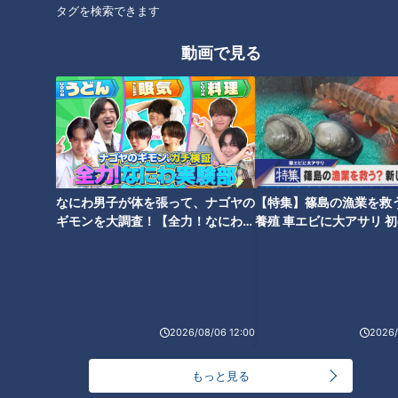
がないのにトンネルが造られた
タグを検索できます
ワケとは
タグ
動画で見る
グルメ
おでかけ
副島淳
なにわ男子が体を張って、ナゴヤの
【特集】篠島の漁業を救
ギモンを大調査！【全力！なにわ実
養殖 車エビに大アサリ 
験部～ナゴヤのギモン、ガチ検証
【newsX】
～】
2026/08/06 12:00
2026/
もっと見る