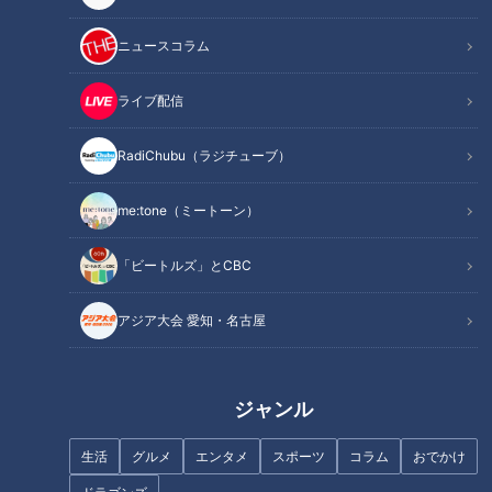
ニュースコラム
ライブ配信
RadiChubu（ラジチューブ）
me:tone（ミートーン）
「ビートルズ」とCBC
記事に戻る
アジア大会 愛知・名古屋
この記事を見たあなたへのおすすめ
ジャンル
生活
グルメ
エンタメ
スポーツ
コラム
おでかけ