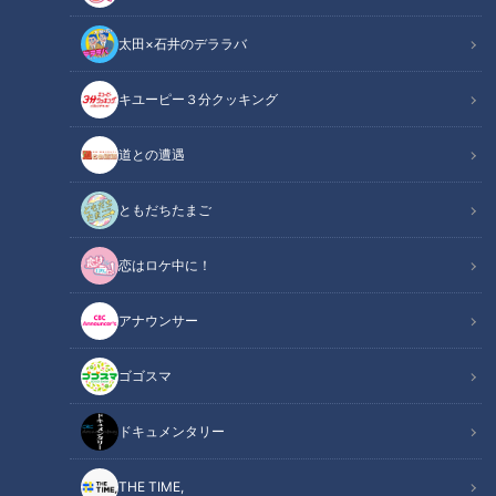
太田×石井のデララバ
キユーピー３分クッキング
道との遭遇
CBCテレビ『チャント！』なりゆきアフロ
ともだちたまご
この記事の画像
（全16枚）
恋はロケ中に！
アナウンサー
ゴゴスマ
ドキュメンタリー
THE TIME,