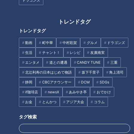
ドラゴンズ
入館料550円だけでモーニング
入園料込みで宿泊代5000
が無料！？激安すぎるスーパー
円！？ お値打ちに一日中遊べる
銭湯に迫る！麺類が半額になる
「南知多グリーンバレイ」とは
トレンドタグ
「麺サービスデー」も！
トレンドタグ
動画
町中華
中村彩賀
グルメ
ドラゴンズ
生活
チャント！
レシピ
友廣南実
ジャンボ海水プールよりひと足
エンタメ
道との遭遇
CANDY TUNE
三重
先にオープン「スパキッズ」
冬の味覚の王者を堪能！開発
北辻利寿の日本はじめて物語
坂下千里子
角上清司
100周年の美肌の湯
静岡
CBCアナウンサー
DCM
SDGs
if珈琲店
newsX
あみやき亭
おでかけ
お金
とんかつ
アジア大会
コラム
公園での花火やバーベキュー、
条例違反に要注意
タグ検索
横浜市のバスの終点にある行き
止まりのトンネルの謎 行き場