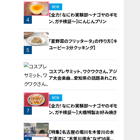
NEW
【全力！なにわ実験部～ナゴヤのギモ
4
ン、ガチ検証～】にんじんプリン
「夏野菜のフリッタータ」の作り方【キ
ユーピー３分クッキング】
5
コスプレサミット、ワクワクさん、アジ
ア大会楽曲…愛知県の話題あれこれ
NEW
【全力！なにわ実験部～ナゴヤのギモ
7
ン、ガチ検証～】大橋特製お好み焼き
6
【特集】名古屋の堀川を木曽川の水
で清流に “木曽川導水”なぜ16年ぶ