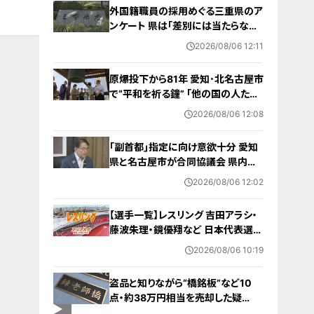
外国籍職員の採用めぐる三重県のア
ンケート 県は｢差別には当たらない｣
と示す方針 諮問機関は｢差別にあた
2026/08/06 12:11
る｣と認定
原爆投下から81年 愛知･北名古屋市
で“平和を祈る鐘” ｢他の国の人たち
も平和になってほしい｣ 市長や地元
2026/08/06 12:08
のボーイスカウトらが黙とう
｢副首都｣指定に向け意欲十分 愛知
県と名古屋市が合同協議会 県内の
自治体トップ｢経済発展や人口対策
2026/08/06 12:02
につながる｣
【選手一覧】レスリング 吉田アラシ・
藤波朱理・鏡優翔など 日本代表選手
【アジア大会 愛知･名古屋 2026】
2026/08/06 10:19
盗品と知りながら“橋銘板”など10
点・約38万円相当を売却した疑
い… 無職の男（63）を逮捕 「知り