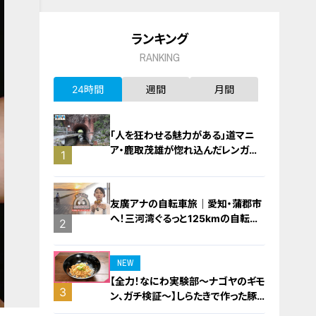
ランキング
RANKING
24時間
週間
月間
「人を狂わせる魅力がある」道マニ
ア・鹿取茂雄が惚れ込んだレンガの
1
橋梁とは？未公開の道3選
友廣アナの自転車旅｜愛知・蒲郡市
へ！三河湾ぐるっと125kmの自転車
2
旅！【チャント！特集】
NEW
【全力！なにわ実験部～ナゴヤのギモ
3
ン、ガチ検証～】しらたきで作った豚
バラミンチの油そば