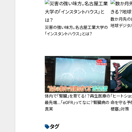
数か月先の
地球デジタ
災害の強い味方。名古屋工業大学の
「インスタントハウス」とは？
体内で「腎臓」を育てる！？再生医療の
「ヒートショ
最先端...「eGFR」ってなに？腎臓病の
命を守る予
真実
梗塞」対策
タグ