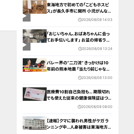
東海地方で初めての「こどもホスピ
ス」が長久手市に開所 小児がんなど
重い病気の子どもと家族を支える施
2026/08/08 14:03
設 利用料は無料 愛知の「長久手の
おうち」
「おじいちゃん、おばあちゃんに会っ
てお手伝いします」 お盆の帰省ラッ
シュが本格化 東海道新幹線下りがピ
2026/08/08 13:24
ーク 名古屋駅も家族連れらで朝から
混雑
バレー界の“二刀流” きっかけは10
年前の熊本地震 ｢当たり前じゃなか
った｣ オフシーズンゼロの過酷スケ
2026/08/08 13:00
ジュール 異例の道を進むワケ【アジ
ア大会 愛知･名古屋2026】
医療費10割自己負担も… 期限切れ
でも使えた従来の健康保険証はつい
に終了 8月以降起こりうるマイナ保
2026/08/08 08:00
険証の“落とし穴” 注意すべき2つの
有効期限
【速報】クマに襲われ男性がケガ ラ
ンニング中…人身被害は東海地方で
今シーズン初めて 岐阜県高山市