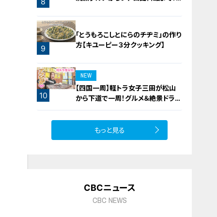
8
愛知・東海市の感動スポット3選
「とうもろこしとにらのチヂミ」の作り
方【キユーピー３分クッキング】
9
NEW
【四国一周】軽トラ女子三田が松山
10
から下道で一周！グルメ＆絶景ドライ
ブ⑳
もっと見る
CBCニュース
CBC NEWS