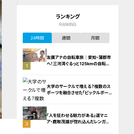
ランキング
RANKING
24時間
週間
月間
友廣アナの自転車旅｜愛知・蒲郡市
へ！三河湾ぐるっと125kmの自転車
1
旅！【チャント！特集】
大学のサークルで増える？複数のス
ポーツを融合させた「ピックルボー
ル」
「人を狂わせる魅力がある」道マニ
ア・鹿取茂雄が惚れ込んだレンガの
3
橋梁とは？未公開の道3選