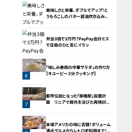
2
美味しさと栄養、ダブルでアップ！と
うもろこしのバター醤油炊き込みご
飯
弁当3個で3万円？PayPay会計ミス
で店員のひと言にイラッ
4
「味しみ春雨の中華サラダ」の作り方
【キユーピー３分クッキング】
6
5
都市伝説となった「柳橋駅」設置計
画 リニアで脚光を浴びた再検討の
7
機運
本場アメリカの味に舌鼓！ボリューム
満点グルメからレトロ史料館まで！