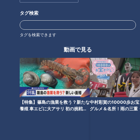
教育
パンサー
向井慧
タグ検索
タグを検索できます
動画で見る
【特集】篠島の漁業を救う？新たな
中村彩賀の10000歩お
養殖 車エビに大アサリ 初の挑戦
グルメ＆名所！雨の三重
【newsX】
でお宝探し【チャント！
ランキング
RANKING