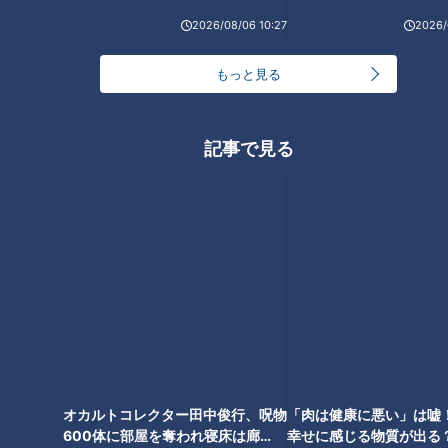
24時間
週間
月間
2026/08/06 10:27
2026/
もっと見る
「人を狂わせる魅力がある」道マニア・鹿取茂雄が
惚れ込んだレンガの橋梁とは？未公開の道3選
1
記事で見る
友廣アナの自転車旅｜愛知・蒲郡市へ！三河湾ぐる
っと125kmの自転車旅！【チャント！特集】
2
NEW
オカルトコレクター田中俊行、呪物
「肉は健康に悪い」は嘘
【全力！なにわ実験部～ナゴヤのギモン、ガチ検証
3
600体に部屋を奪われ寝床は廊
幸せに感じる物質が出る
～】しらたきで作った豚バラミンチの油そば
下？
NEW
【全力！なにわ実験部～ナゴヤのギモン、ガチ検証
4
～】にんじんプリン
NEW