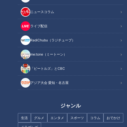
ニュースコラム
ライブ配信
RadiChubu（ラジチューブ）
記事に戻る
me:tone（ミートーン）
この記事を見たあなたへのおすすめ
「ビートルズ」とCBC
アジア大会 愛知・名古屋
ジャンル
全国で唯一の部活動『からくり
サッカーだけじゃない！三重県
文化部』！地域の伝統芸能を守
『四日市中央工業高校』ウエイ
生活
グルメ
エンタメ
スポーツ
コラム
おでかけ
るための部活を“マヂラブ”がリ
トリフティング部でマヂラブ、