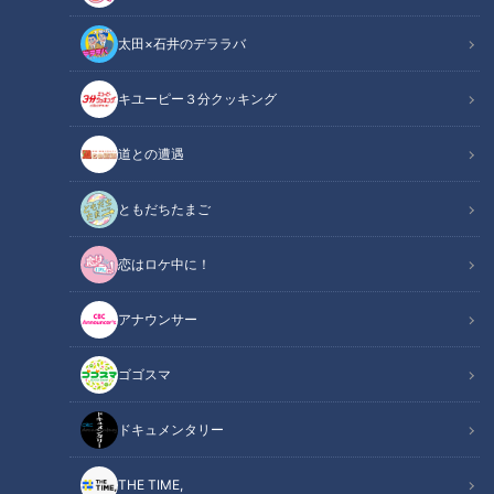
太田×石井のデララバ
キユーピー３分クッキング
道との遭遇
この記事の画像
（全14枚）
ともだちたまご
恋はロケ中に！
アナウンサー
ゴゴスマ
ドキュメンタリー
THE TIME,