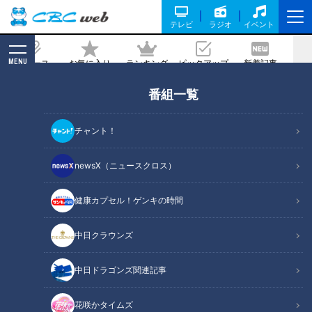
テレビ
ラジオ
イベント
MENU
ニュース
お気に入り
ランキング
ピックアップ
新着記事
CBC MAGAZINE
番組一覧
飛行機はほぼ“手作り”！本物を使って学
ぶ岐阜工業高校 航空機械工学科に向かい
チャント！
ました！
newsX（ニュースクロス）
記事に戻る
健康カプセル！ゲンキの時間
中日クラウンズ
中日ドラゴンズ関連記事
花咲かタイムズ