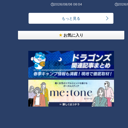
【全力！なにわ実験部～ナゴヤのギモン、ガチ検証
2026/08/06 06:04
2026/
5
～】大橋特製お好み焼き
もっと見る
「鶏だし冷麺」の作り方【キユーピー３分クッキン
グ】
6
お気に入り
「夏野菜のフリッタータ」の作り方【キユーピー３
分クッキング】
7
コスプレサミット、ワクワクさん、アジア大会楽
曲…愛知県の話題あれこれ
【特集】名古屋の堀川を木曽川の水で清流に “木曽
川導水”なぜ16年ぶり？【newsX】
9