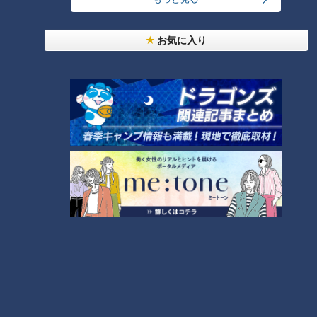
曲…愛知県の話題あれこれ
お気に入り
「夏野菜のフリッタータ」の作り方【キユーピー３
分クッキング】
6
NEW
【全力！なにわ実験部～ナゴヤのギモン、ガチ検証
7
～】大橋特製お好み焼き
5
NEW
【全力！なにわ実験部～ナゴヤのギモン、ガチ検証
8
～】キャロットフレンチロースト
NEW
【全力！なにわ実験部～ナゴヤのギモン、ガチ検証
9
～】赤味噌を使ったミルフィーユ味噌トンカツ