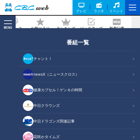
テレビ
ラジオ
イベント
MENU
ニュース
お気に入り
ランキング
ピックアップ
新着記事
CBC MAGAZINE
番組一覧
飛行機はほぼ“手作り”！本物を使って学
ぶ岐阜工業高校 航空機械工学科に向かい
チャント！
ました！
newsX（ニュースクロス）
記事に戻る
健康カプセル！ゲンキの時間
中日クラウンズ
中日ドラゴンズ関連記事
花咲かタイムズ