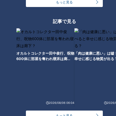
もっと見る
24時間
週間
月間
「人を狂わせる魅力がある」道マニア・鹿取茂雄が
記事で見る
惚れ込んだレンガの橋梁とは？未公開の道3選
1
NEW
【全力！なにわ実験部～ナゴヤのギモン、ガチ検証
2
～】しらたきで作った豚バラミンチの油そば
オカルトコレクター田中俊行、呪物
「肉は健康に悪い」は嘘
600体に部屋を奪われ寝床は廊
幸せに感じる物質が出る
下？
友廣アナの自転車旅｜愛知・蒲郡市へ！三河湾ぐる
っと125kmの自転車旅！【チャント！特集】
3
NEW
【全力！なにわ実験部～ナゴヤのギモン、ガチ検証
4
～】にんじんプリン
2026/08/06 06:04
2026/
コスプレサミット、ワクワクさん、アジア大会楽
もっと見る