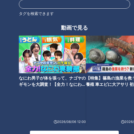
教育
パンサー
向井慧
タグを検索できます
動画で見る
なにわ男子が体を張って、ナゴヤの
【特集】篠島の漁業を救
ギモンを大調査！【全力！なにわ実
養殖 車エビに大アサリ 
験部～ナゴヤのギモン、ガチ検証
【newsX】
～】
ランキング
2026/08/06 12:00
2026/
RANKING