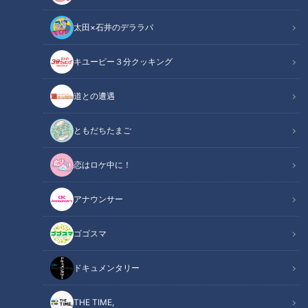
太田×石井のデララバ
キユーピー３分クッキング
道との遭遇
この記事の画像
（全14枚）
ともだちたまご
恋はロケ中に！
アナウンサー
ゴゴスマ
ドキュメンタリー
THE TIME,