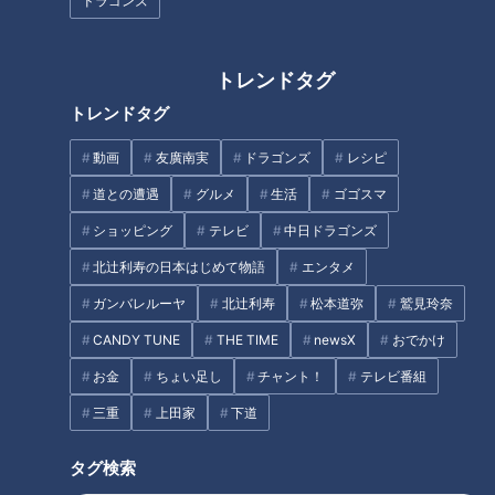
ドラゴンズ
ポート。野田と村上、和楽器挑
超高校級・怪力兄弟に出会う！
戦で才能を発揮！？
トレンドタグ
トレンドタグ
他にはない焼き物の学校…伝統
【リアルな高校生活】全国優勝
動画
友廣南実
ドラゴンズ
レシピ
的な常滑焼から新技術まで！県
9回！ライフル射撃部の強豪高
道との遭遇
グルメ
生活
ゴゴスマ
立常滑高等学校・セラミックア
校 部員に入部理由聞いたら名前
ーツ科に向かいます！【リアル
が出まくる“ある施設”
ショッピング
テレビ
中日ドラゴンズ
な高校生活】
北辻利寿の日本はじめて物語
エンタメ
ガンバレルーヤ
北辻利寿
松本道弥
鷲見玲奈
CANDY TUNE
THE TIME
newsX
おでかけ
きれいな地球を次世代へ残す 環
放送翌日にインターハイ優勝！
お金
ちょい足し
チャント！
テレビ番組
境学習情報センターで学ぶ
岐阜市『聖マリア女学院』アー
三重
上田家
下道
チェリー部でマヂラブ、強さの
秘訣を探る！
タグ
タグ検索