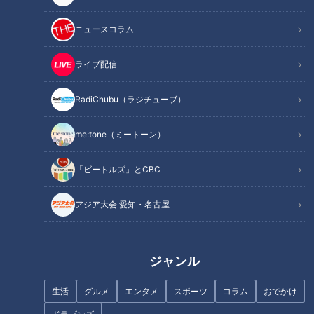
ニュースコラム
ライブ配信
RadiChubu（ラジチューブ）
記事に戻る
me:tone（ミートーン）
この記事を見たあなたへのおすすめ
「ビートルズ」とCBC
アジア大会 愛知・名古屋
ジャンル
全国で唯一の部活動『からくり
サッカーだけじゃない！三重県
文化部』！地域の伝統芸能を守
『四日市中央工業高校』ウエイ
生活
グルメ
エンタメ
スポーツ
コラム
おでかけ
るための部活を“マヂラブ”がリ
トリフティング部でマヂラブ、