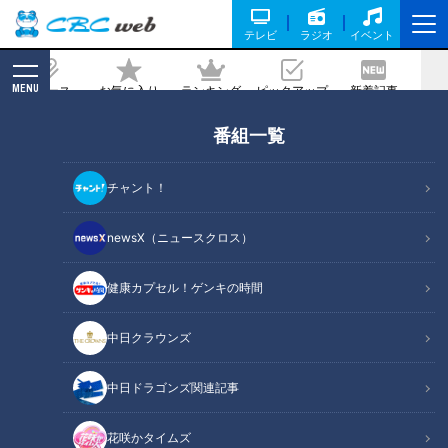
テレビ
ラジオ
イベント
MENU
ニュース
お気に入り
ランキング
ピックアップ
新着記事
CBC MAGAZINE
番組一覧
「Not Japanese（日本語はダメで
す）」…全て英語で会話！グローバルな
チャント！
高校生たちに名東高校 国際英語科で出会
った
newsX（ニュースクロス）
健康カプセル！ゲンキの時間
記事に戻る
中日クラウンズ
中日ドラゴンズ関連記事
花咲かタイムズ