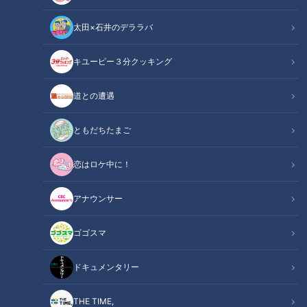
太田×石井のデララバ
キユーピー３分クッキング
道との遭遇
「Not Japanese（日本語はダメです）」…全て英語で会話！グローバ
ルな高校生たちに名東高校 国際英語科で出会った
ともだちたまご
この記事の画像
（全6枚）
恋はロケ中に！
アナウンサー
ゴゴスマ
ドキュメンタリー
THE TIME,