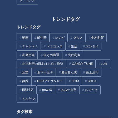
ドラゴンズ
ハイテク！マスク自販機製作
医師が実践する身体リセット法
『メカトロ部』に、戦う乙女の
トレンドタグ
武道『なぎなた部』…部活動に
力をいれる東海学園高校に潜
トレンドタグ
入！
動画
町中華
レシピ
グルメ
中村彩賀
チャント！
ドラゴンズ
生活
エンタメ
友廣南実
道との遭遇
北辻利寿
ほぼ名古屋市・尾頭橋だけ愛さ
りくりゅうペア「一番息が合う
北辻利寿の日本はじめて物語
CANDY TUNE
お金
れフード『不朽最中』をいただ
と思えるのはもっと先」高みを
きます！【チャント！】
目指す2人の強みと魅力
三重
坂下千里子
夏目みな美
角上清司
タグ
静岡
CBCアナウンサー
DCM
SDGs
if珈琲店
newsX
あみやき亭
おでかけ
教育
パンサー
向井慧
とんかつ
タグ検索