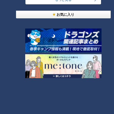
検証～】
NEW
お気に入り
本場アメリカの味に舌鼓！ボリューム満点グルメか
7
らレトロ史料館まで！愛知・東海市の感動スポット
3選
「人を狂わせる魅力がある」道マニア・鹿取茂雄が
惚れ込んだレンガの橋梁とは？未公開の道3選
8
【全力！なにわ実験部～ナゴヤのギモン、ガチ検証
～】キャロットフレンチロースト
9
中村彩賀の10000歩お宝さがし｜グルメ＆名所！
雨の三重・四日市市でお宝探し【チャント！特集】
10
もっと見る