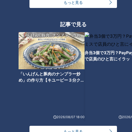
もっと見る
コスプレサミット、ワクワクさん、アジア大会楽
曲…愛知県の話題あれこれ
記事で見る
美味しさと栄養、ダブルでアップ！とうもろこしの
バター醤油炊き込みご飯
弁当3個で3万円？PayP
で店員のひと言にイラッ
【全力！なにわ実験部～ナゴヤのギモン、ガチ検証
「いんげんと豚肉のナンプラー炒
～】にんじんプリン
4
め」の作り方【キユーピー３分クッ
2
キング】
【全力！なにわ実験部～ナゴヤのギモン、ガチ検証
～】しらたきで作った豚バラミンチの油そば
5
3
2026/08/07 18:00
2026/
なにわ男子が体を張って、ナゴヤのギモンを大調
査！【全力！なにわ実験部～ナゴヤのギモン、ガチ
6
もっと見る