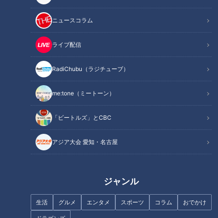
ニュースコラム
記事に戻る
ライブ配信
この記事を見たあなたへのおすすめ
RadiChubu（ラジチューブ）
me:tone（ミートーン）
「ビートルズ」とCBC
映え～！な男が、映えづくしの
ナポレオンの時代のフランスが
アジア大会 愛知・名古屋
あの街へ！ 名言・格言も連
起源！でも日本独自で発展した
発！？
『銃剣道』とは！？ 全国的にも
希少な部活動にパンサー向井が
潜入！
ジャンル
生活
グルメ
エンタメ
スポーツ
コラム
おでかけ