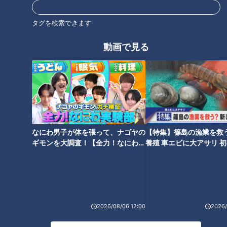
タグを検索できます
動画で見る
なにわ男子が体を張って、ナゴヤの
【特集】篠島の漁業を救
ギモンを大調査！【全力！なにわ実
養殖 車エビに大アサリ 
ランキング
験部～ナゴヤのギモン、ガチ検証
【newsX】
RANKING
～】
24時間
週間
月間
2026/08/06 12:00
2026/
友廣アナの自転車旅｜愛知・蒲郡市へ！三河湾ぐる
っと125kmの自転車旅！【チャント！特集】
1