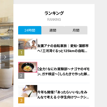
ランキング
RANKING
24時間
週間
月間
友廣アナの自転車旅｜愛知・蒲郡市
へ！三河湾ぐるっと125kmの自転車
1
旅！【チャント！特集】
【全力！なにわ実験部～ナゴヤのギモ
ン、ガチ検証～】しらたきで作った豚
2
バラミンチの油そば
今年も開催！「あったらいいな」をみ
んなで考える 小学生向けワークショ
3
ップを大府市で開催