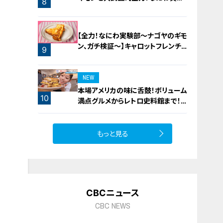
8
部～ナゴヤのギモン、ガチ検証～】
7
【全力！なにわ実験部～ナゴヤのギモ
ン、ガチ検証～】キャロットフレンチ
9
ロースト
NEW
本場アメリカの味に舌鼓！ボリューム
10
満点グルメからレトロ史料館まで！
愛知・東海市の感動スポット3選
もっと見る
CBCニュース
CBC NEWS