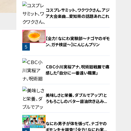
コスプレサミット、ワクワクさん、アジ
ア大会楽曲…愛知県の話題あれこれ
【全力！なにわ実験部～ナゴヤのギモ
ン、ガチ検証～】にんじんプリン
5
4
ＣＢＣ小川実桜アナ、呪術廻戦展で痛
感した「自分に一番遠い職業」
美味しさと栄養、ダブルでアップ！と
うもろこしのバター醤油炊き込みご
飯
6
なにわ男子が体を張って、ナゴヤの
ギモンを大調査！【全力！なにわ実験