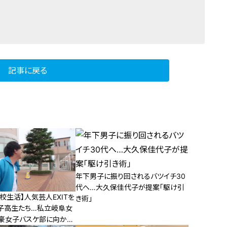
記事に戻る
年下男子に振り回されるバツイチ30
代へ…大久保佳代子が提案「駆け引
校生活】人気芸人EXITを
き術」
子高生たち…私立岐阜女
豪女子バスケ部に向かい