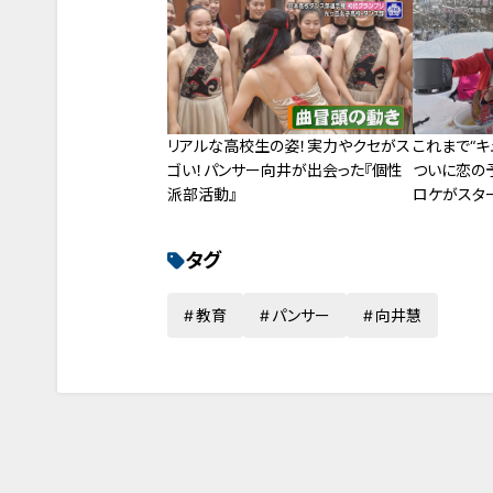
祉科
ます！
リアルな高校生の姿！実力やクセがス
これまで“キ
ゴい！パンサー向井が出会った『個性
ついに恋の
派部活動』
ロケがスタ
タグ
教育
パンサー
向井慧