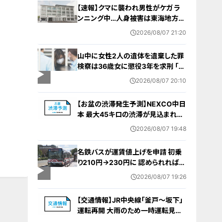
【速報】クマに襲われ男性がケガ ラ
ンニング中…人身被害は東海地方で
今シーズン初めて 岐阜県高山市
2026/08/07 21:20
山中に女性2人の遺体を遺棄した罪
検察は36歳女に懲役3年を求刑 ｢遺
棄時に近くに居続けたこと自体が重
2026/08/07 20:10
要な寄与｣ 女は｢黙秘します｣弁護側
は無罪主張
【お盆の渋滞発生予測】NEXCO中日
本 最大45キロの渋滞が見込まれる
区間も… 中央道・東名・新東名・東名
2026/08/07 19:48
阪道・伊勢湾岸道・北陸道など 一覧
（8月7日～16日）
名鉄バスが運賃値上げを申請 初乗
り210円→230円に 認められれば
12月から全路線で平均1割程度の値
2026/08/07 19:26
上げへ 人件費増や燃料価格の高止
まりが理由
【交通情報】JR中央線「釜戸～坂下」
運転再開 大雨のため一時運転見合
わせ