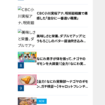
4
ＣＢＣ小川実桜アナ、呪術廻戦展で痛
感した「自分に一番遠い職業」
美味しさと栄養、ダブルでアップ！と
うもろこしのバター醤油炊き込みご
飯
6
なにわ男子が体を張って、ナゴヤの
ギモンを大調査！【全力！なにわ実験
8
部～ナゴヤのギモン、ガチ検証～】
7
【全力！なにわ実験部～ナゴヤのギモ
ン、ガチ検証～】キャロットフレンチ
9
ロースト
NEW