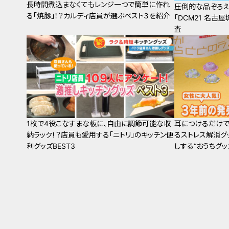
長時間煮込まなくてもレンジ一つで簡単に作れ
圧倒的な品ぞろえ
る「焼豚」！？カルディ店員が選ぶベスト３を紹介
「DCM21 名古
査
1枚で4役こなすまな板に、自由に調節可能な収
耳につけるだけで
納ラック！？店員も愛用する「ニトリ」のキッチン便
るストレス解消グ
利グッズBEST3
しする“おうちグッ