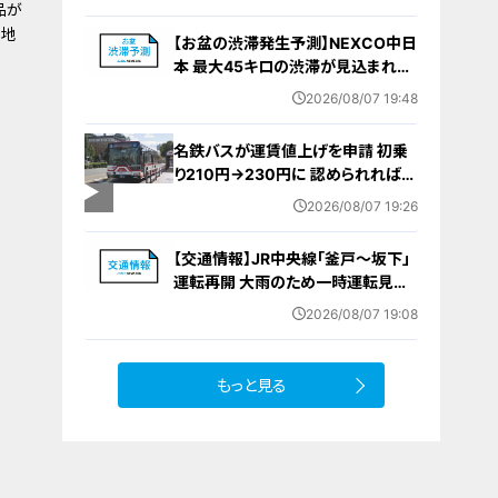
要な寄与｣ 女は｢黙秘します｣弁護側
品が
は無罪主張
当地
【お盆の渋滞発生予測】NEXCO中日
本 最大45キロの渋滞が見込まれる
区間も… 中央道・東名・新東名・東名
2026/08/07 19:48
阪道・伊勢湾岸道・北陸道など 一覧
（8月7日～16日）
名鉄バスが運賃値上げを申請 初乗
り210円→230円に 認められれば
12月から全路線で平均1割程度の値
2026/08/07 19:26
上げへ 人件費増や燃料価格の高止
まりが理由
【交通情報】JR中央線「釜戸～坂下」
運転再開 大雨のため一時運転見合
わせ
2026/08/07 19:08
もっと見る