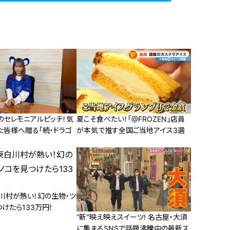
初のセレモニアルピッチ！気
夏こそ食べたい！「@FROZEN」店員
た皆様へ贈る「続・ドラゴ
が本気で推す全国ご当地アイス3選
川村が熱い！幻の生物・ツ
けたら133万円！
“新"映え映えスイーツ! 名古屋・大須
に集まるSNSで話題沸騰中の最新ス