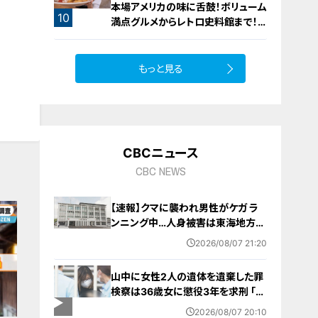
本場アメリカの味に舌鼓！ボリューム
10
満点グルメからレトロ史料館まで！
愛知・東海市の感動スポット3選
もっと見る
CBCニュース
CBC NEWS
【速報】クマに襲われ男性がケガ ラ
ンニング中…人身被害は東海地方で
今シーズン初めて 岐阜県高山市
2026/08/07 21:20
山中に女性2人の遺体を遺棄した罪
検察は36歳女に懲役3年を求刑 ｢遺
棄時に近くに居続けたこと自体が重
2026/08/07 20:10