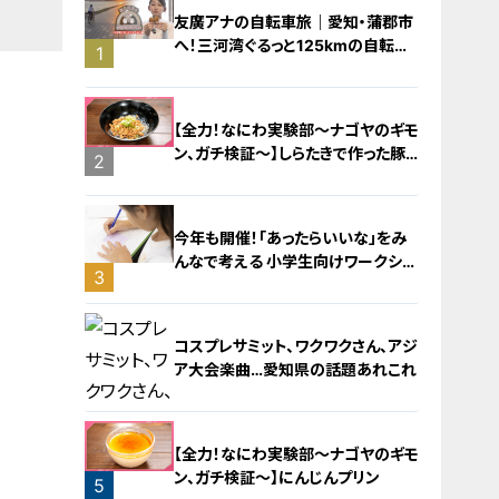
友廣アナの自転車旅｜愛知・蒲郡市
へ！三河湾ぐるっと125kmの自転車
1
旅！【チャント！特集】
【全力！なにわ実験部～ナゴヤのギモ
ン、ガチ検証～】しらたきで作った豚
2
バラミンチの油そば
今年も開催！「あったらいいな」をみ
んなで考える 小学生向けワークショ
3
ップを大府市で開催
コスプレサミット、ワクワクさん、アジ
ア大会楽曲…愛知県の話題あれこれ
【全力！なにわ実験部～ナゴヤのギモ
ン、ガチ検証～】にんじんプリン
5