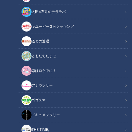
太田×石井のデララバ
キユーピー３分クッキング
道との遭遇
CBCテレビ「チャント！」
ともだちたまご
この記事の画像
（全6枚）
恋はロケ中に！
アナウンサー
ゴゴスマ
ドキュメンタリー
THE TIME,