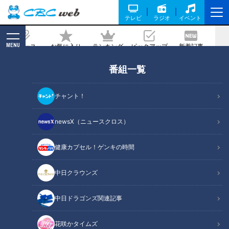
テレビ
ラジオ
イベント
MENU
ニュース
お気に入り
ランキング
ピックアップ
新着記事
CBC MAGAZINE
番組一覧
1日で7000個を売り上げる！？1位は“ひ
だを作らない”肉汁たっぷりの焼き餃
チャント！
子！名古屋で100人に調査した「焼きギ
ョーザ総選挙TOP5」！
newsX（ニュースクロス）
健康カプセル！ゲンキの時間
記事に戻る
中日クラウンズ
中日ドラゴンズ関連記事
花咲かタイムズ