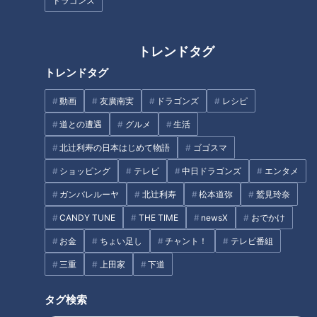
ドラゴンズ
【太田×石井のデララバ】愛知
初デートで映画館はNG？婚活ア
コスパ最強めし
ドバイザーが語る“次につながら
ないデート場所”3選
トレンドタグ
トレンドタグ
動画
友廣南実
ドラゴンズ
レシピ
道との遭遇
グルメ
生活
友廣アナの自転車旅｜知多半島
激安！工場直売所セールSP【太
北辻利寿の日本はじめて物語
ゴゴスマ
から渥美半島の先端へ！新シリ
田×石井のデララバ】
ショッピング
テレビ
中日ドラゴンズ
エンタメ
ーズ始動 125kmの自転車旅！
【チャント！特集】
ガンバレルーヤ
北辻利寿
松本道弥
鷲見玲奈
タグ
CANDY TUNE
THE TIME
newsX
おでかけ
グルメ
グルメ
チャント！
愛知
餃子
お金
ちょい足し
チャント！
テレビ番組
三重
上田家
下道
タグ検索
オススメ関連コンテンツ