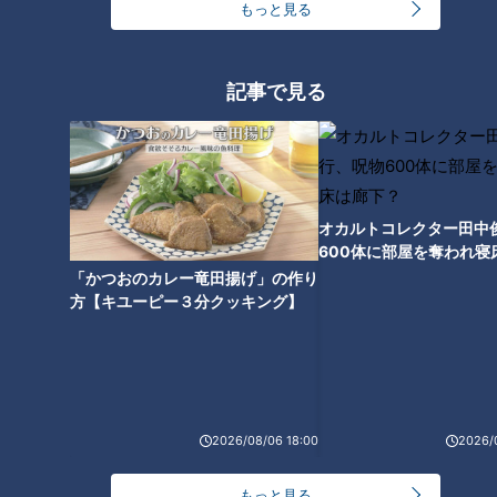
もっと見る
記事で見る
餃子に味噌土手、創業１００年
超えの居酒屋も！？名古屋・栄
のグルメを大特集！長く愛され
る老舗店の秘密に迫る
オカルトコレクター田中
600体に部屋を奪われ寝
下？
「かつおのカレー竜田揚げ」の作り
方【キユーピー３分クッキング】
2026/08/06 18:00
2026/
ランキング
もっと見る