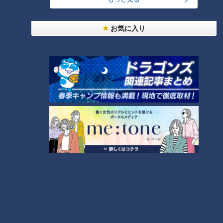
RANKING
24時間
週間
月間
お気に入り
「人を狂わせる魅力がある」道マニア・鹿取茂雄が
惚れ込んだレンガの橋梁とは？未公開の道3選
1
友廣アナの自転車旅｜愛知・蒲郡市へ！三河湾ぐる
っと125kmの自転車旅！【チャント！特集】
2
NEW
【全力！なにわ実験部～ナゴヤのギモン、ガチ検証
3
～】しらたきで作った豚バラミンチの油そば
NEW
【全力！なにわ実験部～ナゴヤのギモン、ガチ検証
4
～】にんじんプリン