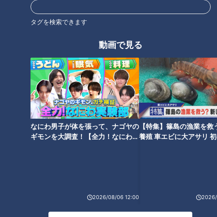
タグを検索できます
動画で見る
まるでパンを食べているような
加藤愛が行く！三重・伊勢市の
分厚い皮の焼き餃子！？“ヤケド
愛されフード『美鈴のぎょう
覚悟”でハマる常連客続出の町中
ざ』を調査！ 生のままだともつ
華
のは5分！だからいつも作りた
ての餃子
なにわ男子が体を張って、ナゴヤの
【特集】篠島の漁業を救
ギモンを大調査！【全力！なにわ実
養殖 車エビに大アサリ 
験部～ナゴヤのギモン、ガチ検証
【newsX】
～】
名古屋“焼き餃子発祥”の店！元
「餃子の王将」の“注文が少な
プロ野球選手も夢中になる「夜
い”メニューを調査！ありそうで
来香」のパリパリ餃子の誕生秘
なかった酢豚のエビ版！？西日
話とは？
本限定メニュー「海老の甘酢」
2026/08/06 12:00
2026/
とは