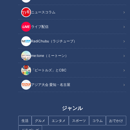
ニュースコラム
記事に戻る
ライブ配信
この記事を見たあなたへのおすすめ
RadiChubu（ラジチューブ）
me:tone（ミートーン）
「ビートルズ」とCBC
1皿100円！？1日で1000個以上
1日で約500杯売れる！？「ラー
売り上げる激安餃子とは？中京
メン福」の製麵工場に初潜入！
アジア大会 愛知・名古屋
大生が選ぶ “コスパ最強めし”！
中京大生に愛される激安居酒屋
も
ジャンル
生活
グルメ
エンタメ
スポーツ
コラム
おでかけ