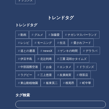
ン麺」！？大衆町中華が大行列
ーク」が出ない！？東海地方の
ドラゴンズ
店に！大将が感動した思い出の
学校給食の意外な事実！巨大
味とは
な“津ぎょうざ”や家庭でも楽し
める“イカフライのレモン煮”も
トレンドタグ
トレンドタグ
動画
グルメ
加藤愛
ナガシマスパーランド
「和風ステーキ丼」の作り方
名古屋No.1人気グルメ「ひつま
レシピ
モーニング
生活
愛されフード
【キユーピー３分クッキング】
ぶし」はなぜ生まれた？発祥の
道との遭遇
newsX
ゲンキの時間
デララバ
店が150年続く秘伝のタレの逸
話をテレビ初公開！？
伊豆半島
北辻利寿
三重 花咲かタイムズ
タグ
中部国際空港
お金
エンタメ
ドラゴンズ
ラグビー
三上悠亜
友廣南実
喫茶店
おでかけ
生活
チャント！
東山動植物園
板東英二
根尾昂
町中華
タグ検索
オススメ関連コンテンツ