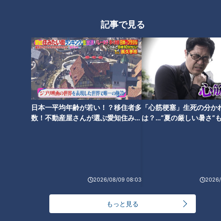
記事で見る
【200gステーキが500円！】毎
月29日ワンコインステーキ店
に、発酵肉が食べ放題の店！衝
撃価格の肉グルメ2選
日本一平均年齢が若い！？移住者多
「心筋梗塞」生死の分か
数！不動産屋さんが選ぶ愛知住みた
は？…“夏の厳しい暑さ”
い街ランキング1位は？
に！発症前のキケンなサ
法
2026/08/09 08:03
2026/
ランキング
もっと見る
RANKING