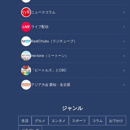
記事に戻る
ニュースコラム
この記事を見たあなたへのおすすめ
ライブ配信
RadiChubu（ラジチューブ）
me:tone（ミートーン）
ボリューム満点「でうらまチキ
名古屋の絶品チャーハン総選
「ビートルズ」とCBC
ン弁当」がワンコイン以
挙！ 「パンチの効いたニンニク
下！？“単品よりお得”なランチ
がやみつき」 1位に輝いたのは
アジア大会 愛知・名古屋
も 岐阜県海津市のお値打ちグル
超有名店
メを調査
ジャンル
生活
グルメ
エンタメ
スポーツ
コラム
おでかけ
SNSで大バズりの「海老ワンタ
名古屋市内の給食では「ミルメ