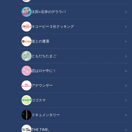
太田×石井のデララバ
キユーピー３分クッキング
CBCテレビ『チャント！』
道との遭遇
この記事の画像
（全7枚）
ともだちたまご
恋はロケ中に！
アナウンサー
ゴゴスマ
ドキュメンタリー
THE TIME,