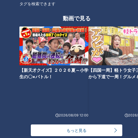
タグを検索できます
動画で見る
ボリューム満点「でうらまチキ
【新鮮なナスを見分けるポイン
ン弁当」がワンコイン以
トは切り口の色！】 ナスを知り
下！？“単品よりお得”なランチ
尽くした農家に聞く「ナスのお
も 岐阜県海津市のお値打ちグル
いしい食べ方」とは
メを調査
【新天才クイズ】２０２６夏～小学
【四国一周】軽トラ女子
生の〇×バトル！
から下道で一周！グルメ
イブ⑳
【具だくさん豚汁がワンコイ
【ワンコインでお釣りがくる絶
ン！？】5種類の天ぷら付きそ
品お弁当？！】激安品豊富な
ばも 「豊川市」のお値打ちグル
「トライアル」をセレブマダム
メとは
が徹底調査
2026/08/09 12:00
2026/
もっと見る