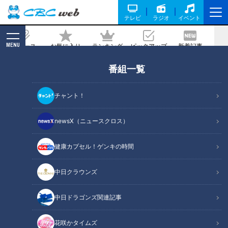
テレビ
ラジオ
イベント
MENU
ニュース
お気に入り
ランキング
ピックアップ
新着記事
CBC MAGAZINE
番組一覧
ラーメンが150円！？「安すぎて申し訳
ない気持ちになる」 500円でおつりがく
チャント！
る町中華ランチとは
newsX（ニュースクロス）
記事に戻る
健康カプセル！ゲンキの時間
中日クラウンズ
中日ドラゴンズ関連記事
花咲かタイムズ