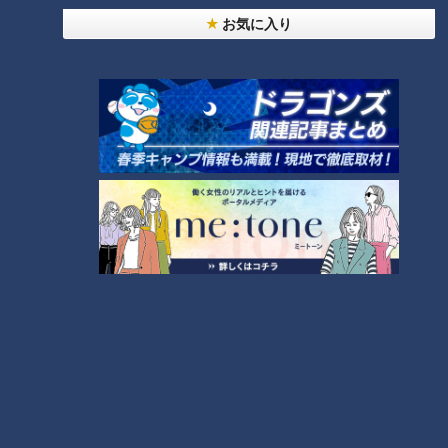
お気に入り
24時間
週間
月間
NEW
「心筋梗塞」生死の分かれ道は？…“夏の厳しい暑
1
さ”もきっかけに！発症前のキケンなサインと対処
法
「すごい痩せましたね！」…世界一楽なスクワッ
ト！？ダイエットのスペシャリストに学ぶ「無理な
2
くやせる方法」
「夏の脳梗塞」熱中症に似ている！？…生死の分か
れ道！経験者から学ぶ“発症時の身体の異変”
3
大学のサークルで増える？複数のスポーツを融合さ
せた「ピックルボール」