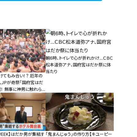
朝6時、トイレで心が折れかけ…ＣＢＣ
松本道弥アナ、国府宮はだか祭に体
当たり
けてもみ合い！？ 厄年の
人JPが奇祭「国府宮はだ
戦！ 無事に神男に触れら
EEK】はだか男が集結す
「鬼まんじゅう」の作り方【キユーピー