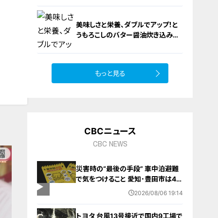
美味しさと栄養、ダブルでアップ！と
うもろこしのバター醤油炊き込みご
飯
もっと見る
10
CBCニュース
CBC NEWS
災害時の“最後の手段” 車中泊避難
で気をつけること 愛知･豊田市は4年
前からマニュアル作成 最悪の場合
2026/08/06 19:14
死に至る｢エコノミークラス症候群｣
にならないために
トヨタ 台風13号接近で国内9工場で