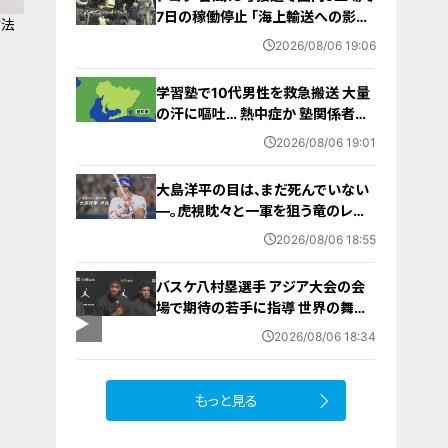
7日の稼働停止 ｢海上輸送への影響
方法
を踏まえ判断｣ 夏季連休明けの17日
2026/08/06 19:06
！
から再開予定
学習塾で10代男性を救急搬送 大量
の汗に嘔吐… 熱中症か 塾関係者が
消防に通報 名古屋
2026/08/06 19:01
大島洋平の目は、まだ死んでいない
―。虎視眈々と一軍を狙う竜のレジ
ェンドが明かした現状とドラゴンズ
2026/08/06 18:55
への思い
バスケ八村塁選手 アジア大会の会
場で期待の若手に指導 世界の舞台
で戦うために… 愛知国際アリーナ
2026/08/06 18:34
もっと見る