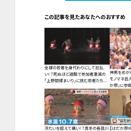
この記事を見たあなたへのおすすめ
全裸の若者を身代わりにして厄払
神男をめが
い！？死ぬほど過酷で参加者激減の
モノマネ芸
「上野間裸まいり」に挑む若者たちに
か祭」に参
密着
れたのか？
冷たいを超えて痛い！？真冬の長良川
【はだか祭W