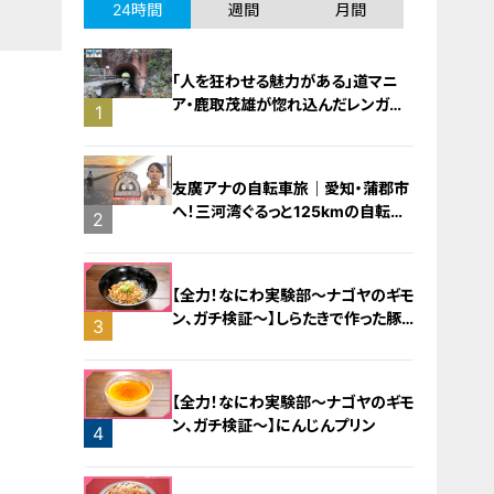
24時間
週間
月間
「人を狂わせる魅力がある」道マニ
ア・鹿取茂雄が惚れ込んだレンガの
1
橋梁とは？未公開の道3選
友廣アナの自転車旅｜愛知・蒲郡市
へ！三河湾ぐるっと125kmの自転車
2
旅！【チャント！特集】
【全力！なにわ実験部～ナゴヤのギモ
ン、ガチ検証～】しらたきで作った豚
3
バラミンチの油そば
【全力！なにわ実験部～ナゴヤのギモ
ン、ガチ検証～】にんじんプリン
4