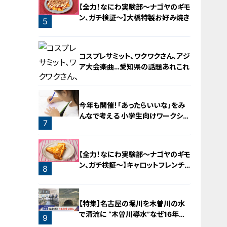
【全力！なにわ実験部～ナゴヤのギモ
ン、ガチ検証～】大橋特製お好み焼き
5
コスプレサミット、ワクワクさん、アジ
ア大会楽曲…愛知県の話題あれこれ
今年も開催！「あったらいいな」をみ
んなで考える 小学生向けワークショ
7
ップを大府市で開催
6
【全力！なにわ実験部～ナゴヤのギモ
ン、ガチ検証～】キャロットフレンチ
8
ロースト
【特集】名古屋の堀川を木曽川の水
で清流に “木曽川導水”なぜ16年ぶ
9
り？【newsX】