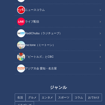
記事に戻る
ニュースコラム
この記事を見たあなたへのおすすめ
ライブ配信
RadiChubu（ラジチューブ）
me:tone（ミートーン）
全裸の若者を身代わりにして厄
「ビートルズ」とCBC
神男をめがけてもみ合い！？ 厄
払い！？死ぬほど過酷で参加者
年のモノマネ芸人JPが奇祭「国
激減の「上野間裸まいり」に挑
府宮はだか祭」に参戦！ 無事に
アジア大会 愛知・名古屋
む若者たちに密着
神男に触れられたのか？
ジャンル
朝6時、トイレで心が折れかけ…
生活
グルメ
エンタメ
スポーツ
コラム
おでかけ
ＣＢＣ松本道弥アナ、国府宮は
冷たいを超えて痛い！？真冬の