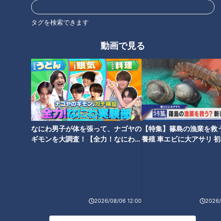
タグを検索できます
動画で見る
朝の歯みがきは「起床後」
「すごい痩せましたね！」…世
or「朝食後」？歯科医師が推奨
界一楽なスクワット！？ダイエ
する歯みがきのタイミングとは
ットのスペシャリストに学ぶ
「無理なくやせる方法」
なにわ男子が体を張って、ナゴヤの
【特集】篠島の漁業を救
ギモンを大調査！【全力！なにわ実
養殖 車エビに大アサリ 
験部～ナゴヤのギモン、ガチ検証
【newsX】
～】
「ラーメンを食べている時の鼻
「認知症」なりやすい人の特徴
水」を抑える方法がある！？出
は？経験者が語る違和感と初期
る人と出ない人の差が明らか
症状…名医おすすめの認知症予
2026/08/06 12:00
2026/
に！
防法もご紹介