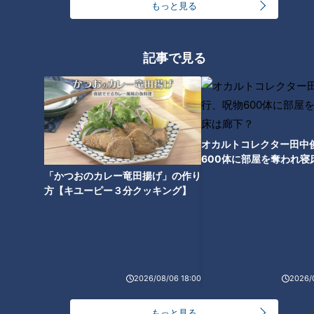
もっと見る
記事で見る
オカルトコレクター田中
600体に部屋を奪われ寝
下？
「かつおのカレー竜田揚げ」の作り
ランキング
方【キユーピー３分クッキング】
RANKING
24時間
週間
月間
【全力！なにわ実験部～ナゴヤのギモン、ガチ検証
2026/08/06 18:00
2026/
～】しらたきで作った豚バラミンチの油そば
1
もっと見る