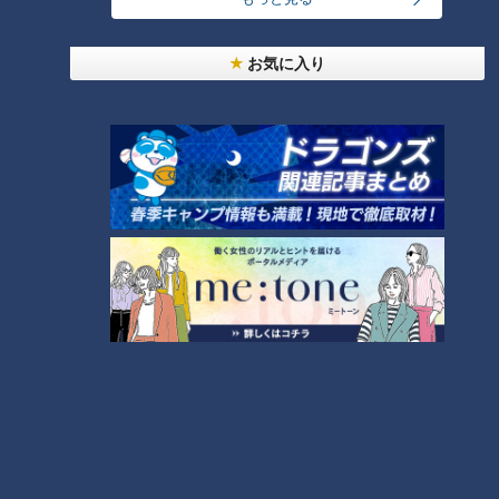
「人を狂わせる魅力がある」道マニア・鹿取茂雄が
惚れ込んだレンガの橋梁とは？未公開の道3選
2
お気に入り
友廣アナの自転車旅｜愛知・蒲郡市へ！三河湾ぐる
っと125kmの自転車旅！【チャント！特集】
3
【全力！なにわ実験部～ナゴヤのギモン、ガチ検証
～】にんじんプリン
4
今年も開催！「あったらいいな」をみんなで考える
小学生向けワークショップを大府市で開催
5
【全力！なにわ実験部～ナゴヤのギモン、ガチ検証
～】キャロットフレンチロースト
6