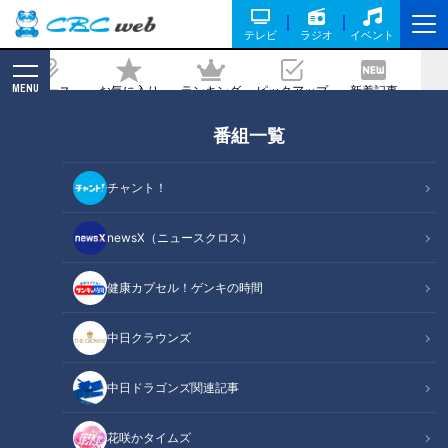
テレビ
ラジオ
イベント
MENU
ニュース
お気に入り
ランキング
ピックアップ
新着記事
CBC MAGAZINE
番組一覧
「厄」払い過ぎ注意！？バラエティ豊か
な5つの厄払いが行われる奇祭「宝光院
チャント！
はだか祭」とは
newsX（ニュースクロス）
記事に戻る
健康カプセル！ゲンキの時間
中日クラウンズ
中日ドラゴンズ関連記事
花咲かタイムズ