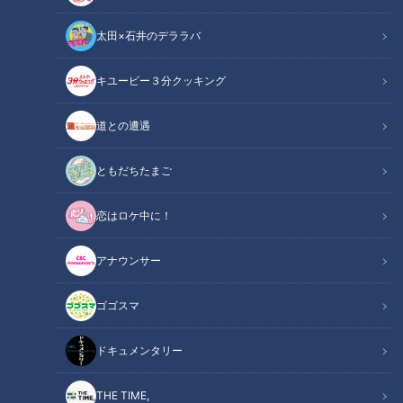
太田×石井のデララバ
キユーピー３分クッキング
CBCテレビ：画像『チャント！』
道との遭遇
この記事の画像
（全8枚）
ともだちたまご
恋はロケ中に！
アナウンサー
ゴゴスマ
ドキュメンタリー
THE TIME,