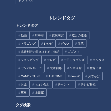
ドラゴンズ
だか祭に体当たり
長良川にふんどし姿で入水する
岐阜市の奇祭「池ノ上禊祭」で
見た親子の絆！
トレンドタグ
トレンドタグ
動画
町中華
友廣南実
道との遭遇
ドラゴンズ
レシピ
グルメ
生活
【はだか祭WEEK】はだか男が
「鬼まんじゅう」の作り方【キ
北辻利寿の日本はじめて物語
ゴゴスマ
集結するホテルの“舞台裏”【チ
ユーピー３分クッキング】
ャント！】
ショッピング
テレビ
中日ドラゴンズ
エンタメ
タグ
ガンバレルーヤ
北辻利寿
松本道弥
鷲見玲奈
CANDY TUNE
THE TIME
newsX
おでかけ
生活
チャント！
寺坂頼我
お金
ちょい足し
チャント！
テレビ番組
三重
上田家
オススメ関連コンテンツ
タグ検索