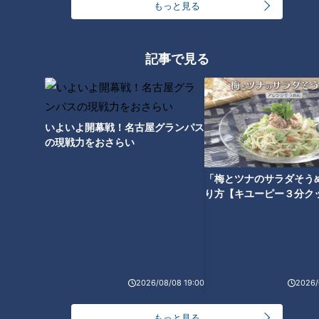
もっと見る
記事で見る
いよいよ開幕戦！名古屋グランパス
の現戦力をおさらい
ランキング
「梅とツナのサラダそう
RANKING
り方【キユーピー３分ク
24時間
週間
月間
友廣アナの自転車旅｜愛知・蒲郡市へ！三河湾ぐる
っと125kmの自転車旅！【チャント！特集】
1
2026/08/08 19:00
2026/
もっと見る