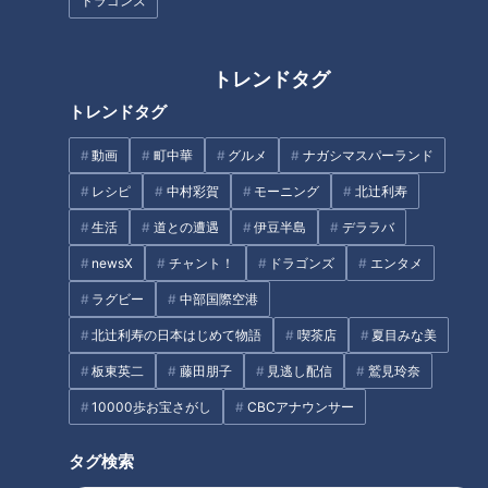
払い！？死ぬほど過酷で参加者
ドラゴンズ
激減の「上野間裸まいり」に挑
む若者たちに密着
トレンドタグ
トレンドタグ
動画
町中華
グルメ
ナガシマスパーランド
足が浮くほどの押し合い！？ド
背中に槍がグサリ？！奉納行事
レシピ
中村彩賀
モーニング
北辻利寿
迫力の尾鷲の奇祭「ヤーヤ祭
が朝から夜まで盛りだくさんの
生活
道との遭遇
伊豆半島
デララバ
り」【チャント！】
「熱田まつり」を大調査
newsX
チャント！
ドラゴンズ
エンタメ
タグ
ラグビー
中部国際空港
北辻利寿の日本はじめて物語
喫茶店
夏目みな美
生活
チャント！
寺坂頼我
板東英二
藤田朋子
見逃し配信
鷲見玲奈
10000歩お宝さがし
CBCアナウンサー
オススメ関連コンテンツ
タグ検索