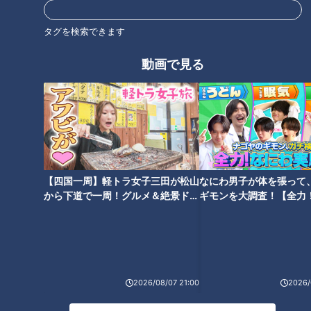
タグを検索できます
動画で見る
朝の歯みがきは「起床後」
「すごい痩せましたね！」…世
or「朝食後」？歯科医師が推奨
界一楽なスクワット！？ダイエ
する歯みがきのタイミングとは
ットのスペシャリストに学ぶ
「無理なくやせる方法」
【四国一周】軽トラ女子三田が松山
なにわ男子が体を張って
から下道で一周！グルメ＆絶景ドラ
ギモンを大調査！【全力
イブ⑳
験部～ナゴヤのギモン、
～】
「ラーメンを食べている時の鼻
「認知症」なりやすい人の特徴
水」を抑える方法がある！？出
は？経験者が語る違和感と初期
る人と出ない人の差が明らか
症状…名医おすすめの認知症予
に！
防法もご紹介
2026/08/07 21:00
2026/