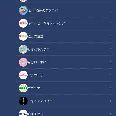
太田×石井のデララバ
キユーピー３分クッキング
CBCテレビ：画像『チャント！』
道との遭遇
この記事の画像
（全8枚）
ともだちたまご
恋はロケ中に！
アナウンサー
ゴゴスマ
ドキュメンタリー
THE TIME,