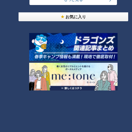
大学のサークルで増える？複数のスポーツを融合さ
せた「ピックルボール」
お気に入り
盛り放題のモーニングが「400円」！？人気すぎて
客殺到 名古屋＆岐阜の「激安モーニング」とは？
3
300円でパン食べ放題も！？岐阜のおすすめ激安モ
ーニング３店を紹介！
4
2
弁当3個で3万円？PayPay会計ミスで店員のひと言
にイラッ
「人を狂わせる魅力がある」道マニア・鹿取茂雄が
惚れ込んだレンガの橋梁とは？未公開の道3選
6