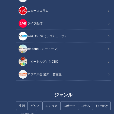
記事に戻る
ニュースコラム
この記事を見たあなたへのおすすめ
ライブ配信
RadiChubu（ラジチューブ）
me:tone（ミートーン）
水×炎×わらじ！？参加者激減の
【はだか祭WEEK】はだか男が
「ビートルズ」とCBC
中でも頑張る若衆の思い「上野
集結するホテルの“舞台裏”【チ
間 裸まいり」【チャント！】
ャント！】
アジア大会 愛知・名古屋
ジャンル
朝6時、トイレで心が折れかけ…
ＣＢＣ松本道弥アナ、国府宮は
生活
グルメ
エンタメ
スポーツ
コラム
おでかけ
全裸の若者を身代わりにして厄
だか祭に体当たり