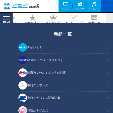
テレビ
ラジオ
イベント
MENU
ニュース
お気に入り
ランキング
ピックアップ
新着記事
CBC MAGAZINE
番組一覧
「厄」払い過ぎ注意！？バラエティ豊か
な5つの厄払いが行われる奇祭「宝光院
チャント！
はだか祭」とは
newsX（ニュースクロス）
記事に戻る
健康カプセル！ゲンキの時間
中日クラウンズ
中日ドラゴンズ関連記事
花咲かタイムズ