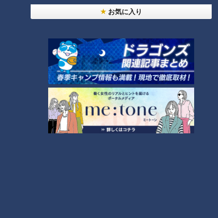
お気に入り
友廣アナの自転車旅｜愛知・蒲郡市へ！三河湾ぐる
っと125kmの自転車旅！【チャント！特集】
1
コスプレサミット、ワクワクさん、アジア大会楽
曲…愛知県の話題あれこれ
【全力！なにわ実験部～ナゴヤのギモン、ガチ検証
～】にんじんプリン
3
【全力！なにわ実験部～ナゴヤのギモン、ガチ検証
～】しらたきで作った豚バラミンチの油そば
4
2
なにわ男子が体を張って、ナゴヤのギモンを大調
査！【全力！なにわ実験部～ナゴヤのギモン、ガチ
5