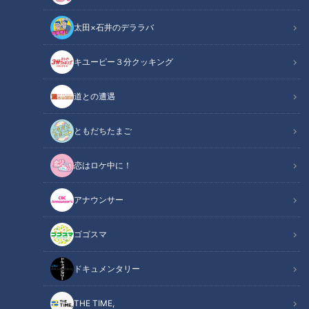
太田×石井のデララバ
キユーピー３分クッキング
ほぼ三重・大紀町だけ愛されフード『ウニパスタ』をいただきます！
道との遭遇
【愛されフード】
ともだちたまご
この記事の画像
（全1枚）
恋はロケ中に！
アナウンサー
ゴゴスマ
記事に戻る
ドキュメンタリー
この記事を見たあなたへのおすすめ
THE TIME,