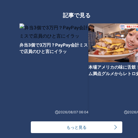
ほぼ岐阜・池田町だけ愛されフ
ード『しゅうべーる』をいただ
記事で見る
きます！【愛されフード】
弁当3個で3万円？PayPay会計ミス
で店員のひと言にイラッ
本場アメリカの味に舌鼓
ム満点グルメからレトロ
で！愛知・東海市の感動
選
2026/08/07 06:04
2026/
ランキング
RANKING
もっと見る
24時間
週間
月間