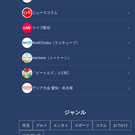
ニュースコラム
ライブ配信
RadiChubu（ラジチューブ）
カリスマ料理人が作る塩台湾ま
「レトロかわいい」とSNSで話
ぜそば/1か月に3万個売れる爆売
題に！三重・四日市市で愛され
me:tone（ミートーン）
れスイーツ【愛されフード】
る老舗喫茶の“名物メニュー”と
は？愛知・あま市の“極上塩タ
ン”も調査
「ビートルズ」とCBC
アジア大会 愛知・名古屋
釣って、さばいて、釜飯まで！
ほぼ三重・津市 白山町だけ愛さ
三重・紀北町の「熊野灘臨海公
れフード『大海老フライ定食』
ジャンル
園」で「産地直送」体験スポッ
をいただきます！【愛されフー
ト
ド】
生活
グルメ
エンタメ
スポーツ
コラム
おでかけ