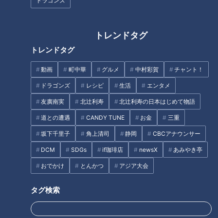
ドラゴンズ
トレンドタグ
有料級なのに無料！？“ウミガメ
ビッグサイズの鶏天が3本！？
トレンドタグ
と触れ合える体験”で話題！三
名古屋で愛される“超弾力麺”の
重・紀宝町にある日本で唯一ウ
「鶏天うどん」とは？地元の子
動画
町中華
グルメ
中村彩賀
チャント！
ミガメを飼育する道の駅とは？
どもも大絶賛の巨大な「アップ
ドラゴンズ
レシピ
生活
エンタメ
タグ
ルパイ」も調査！
友廣南実
北辻利寿
北辻利寿の日本はじめて物語
動画
グルメ
チャント！
三重
加藤愛
道との遭遇
CANDY TUNE
お金
三重
愛されフード
坂下千里子
角上清司
静岡
CBCアナウンサー
DCM
SDGs
if珈琲店
newsX
あみやき亭
おでかけ
とんかつ
アジア大会
オススメ関連コンテンツ
タグ検索