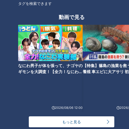
タグを検索できます
動画で見る
ほぼ岐阜・恵那市岩村町だけ愛
ほぼ愛知・江南市だけ愛されフ
されフード『菊いもの味噌漬
ード『ステーキモーニング』を
け』をいただきます！【愛され
いただきます！【愛されフー
フード】
ド】
なにわ男子が体を張って、ナゴヤの
【特集】篠島の漁業を救
ギモンを大調査！【全力！なにわ実
養殖 車エビに大アサリ 
ほぼ岐阜・揖斐川町だけ愛され
ほぼ岐阜・高山市高根町だけ愛
験部～ナゴヤのギモン、ガチ検証
【newsX】
フード『美濃いびフランクフル
されフード『すな』をいただき
～】
ト』をいただきます！【愛され
ます！【愛されフード】
フード】
2026/08/06 12:00
2026/
もっと見る