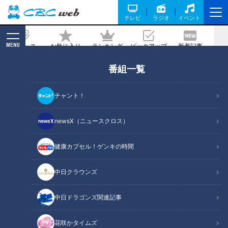
テレビ
ラジオ
イベント
MENU
ニュース
お気に入り
ランキング
ピックアップ
新着記事
CBC MAGAZINE
番組一覧
ほぼ三重・大紀町だけ愛されフード『ウ
ニパスタ』をいただきます！【愛されフ
チャント！
ード】
newsX（ニュースクロス）
記事に戻る
健康カプセル！ゲンキの時間
中日クラウンズ
中日ドラゴンズ関連記事
花咲かタイムズ