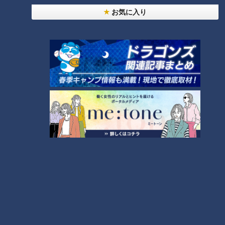
お気に入り
【壇蜜】『情事』（スジナシ）
【田中麗奈】『関係者』（スジ
ナシ）
【江口のりこ】『射的場の女』
（スジナシ）