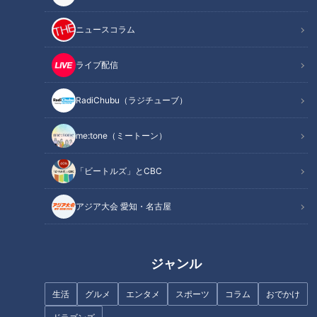
この記事を見たあなたへのおすすめ
ニュースコラム
ライブ配信
RadiChubu（ラジチューブ）
me:tone（ミートーン）
『レッスン～歩道橋から、はじ
『やっぱり軽率な人』溝端淳平
めよう～』川島海荷（スジナ
（スジナシ）
「ビートルズ」とCBC
シ）
アジア大会 愛知・名古屋
ジャンル
『袖ふれ合うも・・・。』西田
『さぁ、温泉に行こう。』小野
生活
グルメ
エンタメ
スポーツ
コラム
おでかけ
尚美（スジナシ）
恵令奈（スジナシ）