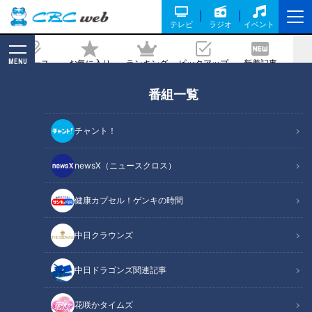
テレビ
ラジオ
イベント
MENU
ニュース
お気に入り
ランキング
ピックアップ
新着記事
CBC MAGAZINE
番組一覧
『劇場スジナシ東京初公演』広末涼子
（スジナシ）
チャント！
2021/10/01 18:00
newsX（ニュースクロス）
健康カプセル！ゲンキの時間
中日クラウンズ
中日ドラゴンズ関連記事
花咲かタイムズ