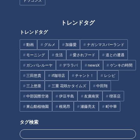
ドラゴンズ
トレンドタグ
トレンドタグ
『人気(ひとけ)のない階段』上
『それは香川から始まった』佐
動画
グルメ
加藤愛
ナガシマスパーランド
野樹里（スジナシ）
戸井けん太（スジナシ）
モーニング
生活
愛されフード
道との遭遇
タグ
ガンバレルーヤ
デララバ
newsX
ゲンキの時間
動画
エンタメ
スジナシ
広末涼子
笑福亭鶴瓶
三田悠貴
if珈琲店
チャント！
レシピ
三上悠亜
三重 花咲かタイムズ
中田翔
番組紹介
中部国際空港
伊豆半島
友廣南実
喫茶店
東山動植物園
根尾昂
瀬藤亮太
町中華
鶴瓶のスジナシ
「鶴瓶のスジナシ」動画
タグ検索
笑福亭鶴瓶とゲストがその日に知らされるセットの中で、台本（＝
スジ）ナシ・打合せナシ・ＮＧナシのぶっつけ本番で“即興ドラ