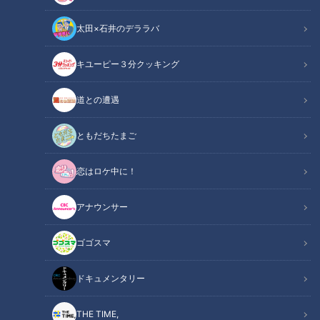
太田×石井のデララバ
鶴瓶のスジナシ
キユーピー３分クッキング
「鶴瓶のスジナシ」動画
道との遭遇
2021年10月4日（月）より新国立劇場 中劇場にてTBS、サン
ライズプロモーション東京主催「スジナシシアターVol.14」が
ともだちたまご
開催！！
恋はロケ中に！
今回のゲストは飯塚悟志さん（東京 03）、福士蒼汰さん、広
末涼子さん。
アナウンサー
鶴瓶さんは広末さんとは15年ぶりのスジナシです。どうぞお楽
しみに！
ゴゴスマ
2006年3月31日 東京・紀伊国屋ホールで上演
ドキュメンタリー
この記事の画像を見る
THE TIME,