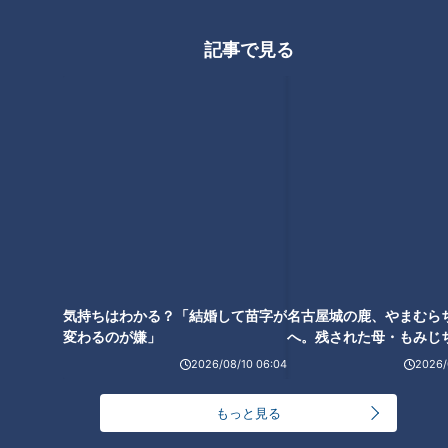
オススメ関連コンテンツ
記事で見る
気持ちはわかる？「結婚して苗字が
変わるのが嫌」
【吉川ひなの】『お寺の本堂』
【MEGUMI】『日曜の昼下が
名古屋城の鹿、やまむら
（スジナシ）
り』（スジナシ）
へ。残された母・もみじ
配の声
【小池栄子】『隣り合う２部
【白石美帆】『25年目のハグ』
屋』（スジナシ）
（スジナシ）
2026/08/10 06:04
2026/
もっと見る