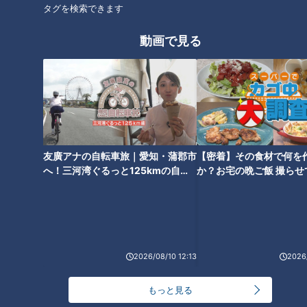
タグを検索できます
マ”を演じるバラエティ番組「スジナシ」。1998年にCBCテレビで
放送を開始し、2011年からは番組名を「鶴瓶のスジナシ」に。進
行役にフリーアナウンサーの中井美穂さんが加わりました。その
動画で見る
後、2014年に番組は終了し、現在は定期的に舞台公演が開かれて
います。
その魅力は、意外なストーリー展開や、想像を絶する結末など、台
本が無いからこそ生み出される多様なドラマ。お互いの意思が上手
く通じ合ったことで生まれた名作や意思の疎通が出来なかったこと
で生まれた快作…絶対に先がよめないハラハラドキドキ感で多くの
人の支持を得てきました。
友廣アナの自転車旅｜愛知・蒲郡市
【密着】その食材で何を
そんなスジナシの名作・傑作選がYouTubeにて再び楽しめることに
へ！三河湾ぐるっと125kmの自転
か？お宅の晩ご飯 撮らせ
なりました。毎週金曜20時に１話ずつ追加されていきます。是非
車旅！【チャント！特集】
い！【チャント！特集】
ご期待ください。
ホームページ
番組サイト
2026/08/10 12:13
2026/
もっと見る