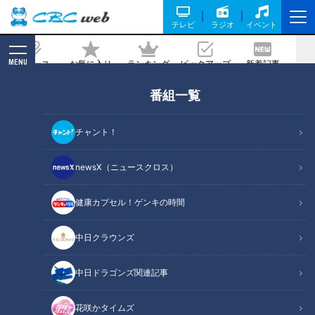
テレビ
ラジオ
イベント
MENU
ニュース
お気に入り
ランキング
ピックアップ
新着記事
CBC MAGAZINE
番組一覧
中日OB・吉見一起が告白。投げる時は
プレートをこう使っていた
チャント！
2026/06/02 06:03
newsX（ニュースクロス）
健康カプセル！ゲンキの時間
RadiChubu（ラジチューブ）
中日クラウンズ
若狭敬一のスポ音
中日ドラゴンズ関連記事
元中日ドラゴンズ投手の吉見一起さんが、5月30日放送のＣＢ
Ｃラジオ『若狭敬一のスポ音』に出演。プロ野球のオープン戦
花咲かタイムズ