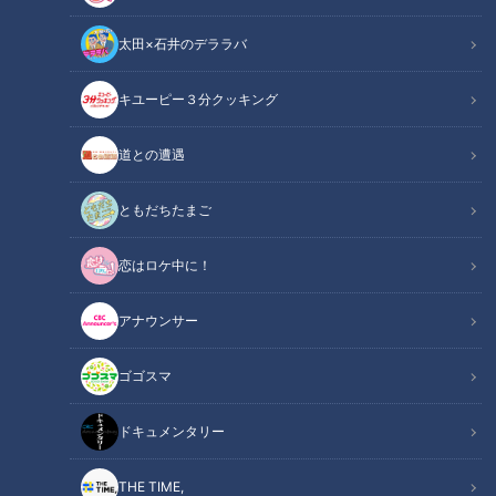
とシーズンの違い、マウンドで投げる際のプレートの使い方に
太田×石井のデララバ
ついて話しました。聞き手は若狭敬一アナウンサーです。
キユーピー３分クッキング
関連リンク
この記事をradiko（ラジコ）で聴く
道との遭遇
INDEX
ともだちたまご
オープン戦とシーズン中
オープン戦は気にしない
恋はロケ中に！
吉見さんの成績
オープン戦と二軍は同じ
アナウンサー
プレートの位置
相手も同じマウンド
ゴゴスマ
オススメ関連コンテンツ
ドキュメンタリー
THE TIME,