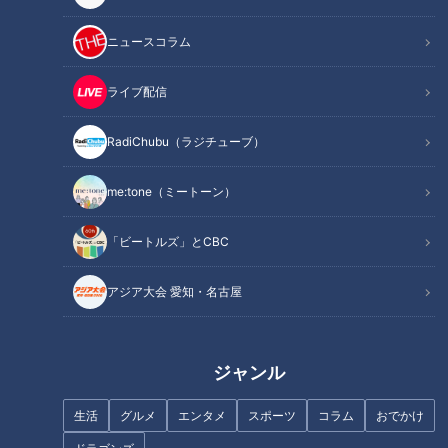
オープン戦とシーズン中
ニュースコラム
若狭「皆さんはオープン戦のことは忘れていると思うんです
が、今年の柳裕也投手はオープン戦がとんでもなかった」
ライブ配信
柳投手のオープン戦は3試合に投げて1勝0敗。防御率9.69とい
RadiChubu（ラジチューブ）
う成績でした。
me:tone（ミートーン）
吉見「防御できてないですね」
「ビートルズ」とCBC
柳投手はシーズンに入ると、6月1日時点で10試合に当番して4
アジア大会 愛知・名古屋
勝1敗。防御率2.11と好調です。
若狭「吉見さんは現役時代、オープン戦の良し悪しと、シーズ
ジャンル
ンの良し悪しはリンクしましたか？」
生活
グルメ
エンタメ
スポーツ
コラム
おでかけ
吉見「僕は全く別物だと思ってます」