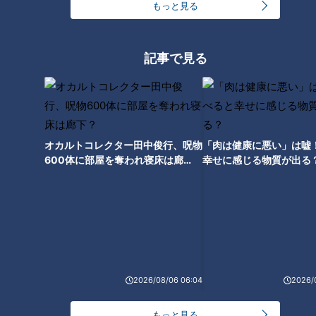
もっと見る
2008年の吉見さんは、このオープン戦で死に物狂いで結果を
出しにいきました。
記事で見る
2010年のオープン戦は3試合・1勝1敗・防御率が4.50。今ひと
つ良くないオープン戦でした。しかしシーズンは12勝9敗と優
勝に貢献しました。
オカルトコレクター田中俊行、呪物
「肉は健康に悪い」は嘘
600体に部屋を奪われ寝床は廊
幸せに感じる物質が出る
吉見「この時は、僕も防御率9点台ぐらいあると思うんです」
下？
この年のオープン戦最後の登板は、東北楽天ゴールデンイーグ
ルス戦でした。
5～6回を0点に抑えたことで、防御率が4.50まで良くなったそ
うです。この試合を除けば、もっと酷かったとのこと。
2026/08/06 06:04
2026/
吉見「けど、やりたいことができて、この感じならいけるなと
思いながら開幕入りしたんですよ」
もっと見る