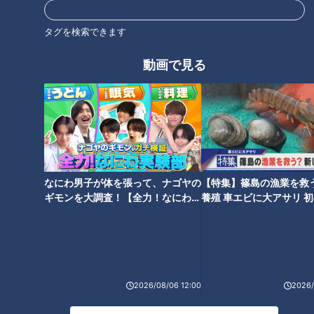
ど、その時期はだいたいできるんです。だから結果が出ようが
出まいが気にしてなかったかな」
タグを検索できます
動画で見る
吉見さんの成績
吉見さんの年度別のオープン戦、シーズンそれぞれの成績を見
てみました。
例えば2008年、吉見さんが初めてシーズンで2桁を勝った10勝
なにわ男子が体を張って、ナゴヤの
【特集】篠島の漁業を救
3敗、35試合にも投げていて、途中リリーフもしていますが、
ギモンを大調査！【全力！なにわ実
養殖 車エビに大アサリ 
この年のオープン戦は、3試合2勝0敗・防御率0.00でした。
験部～ナゴヤのギモン、ガチ検証
【newsX】
～】
若狭「2008年は入団3年目の若手ですね」
吉見「この時はローテーションの一枠を争ってたんで、結果が
2026/08/06 12:00
2026/
必要だったんですよ」