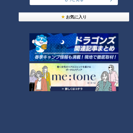
お気に入り
オープン戦と二軍は同じ
2011年は、東日本大震災のために開幕が遅れました。この
年、吉見さんは18勝してリーグ連覇に貢献。最多賞にも輝きま
した。
実は、右肘のリハビリ中でオープン戦の登板は0でした。
若狭「怪我明け。だいぶ調整は違ってました？」
吉見「復帰予定日から逆算してやってたので、投げている場所
がオープン戦と二軍戦の違いだけで、そんな変わんなかった」
吉見さんの言う通り、データからもオープン戦とシーズンは別
物のようです。