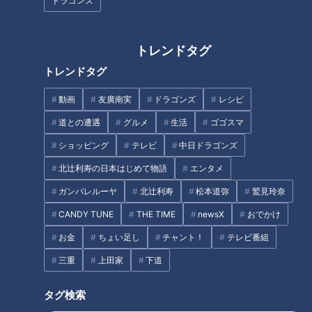
ドラゴンズ
オープン戦は気にしない
トレンドタグ
トレンドタグ
吉見さんは、4～5試合のオープン戦にはそれなりの考え方で
臨んでいるようです。
動画
友廣南実
ドラゴンズ
レシピ
道との遭遇
グルメ
生活
ゴゴスマ
例えば今年の柳投手のように開幕投手と決まっていたら、開幕
ショッピング
テレビ
中日ドラゴンズ
1週間前の試合である程度、自分のやりたいことができていれ
北辻利寿の日本はじめて物語
エンタメ
ばOKで、プラス結果も出るに越したことなし、という考え
方。
ガンバレルーヤ
北辻利寿
松本道弥
鷲見玲奈
CANDY TUNE
THE TIME
newsX
おでかけ
遡って、そのひとつ前の試合はただ投げるだけだったそうで
お金
ちょい足し
チャント！
テレビ番組
す。目的は球数を投げて、イニング数を投げること。試合に対
三重
上田家
下道
する免疫をつけることを考えていたとか。
タグ検索
吉見「やりたいことができてなければ『？』が付くんですけ