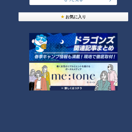
しかしここで山本から不安を払しょくする情報が。
山本「でもゲストの方たちは誰も正解なんてわからないので、
お気に入り
間違えても全然大丈夫です（笑）」
多少やり方や手順が違っていても、ゲストはミスに気付かない
し、いい感じになると山本。「間違えた！」と思っても、涼し
い顔で平然としているのが吉のようです。
結婚式という、愛するこどもの晴れ舞台。場合によっては新郎
新婦以上に、両親の方がてんやわんやしているものなのかもし
れませんね。
（吉村）
この記事の画像を見る