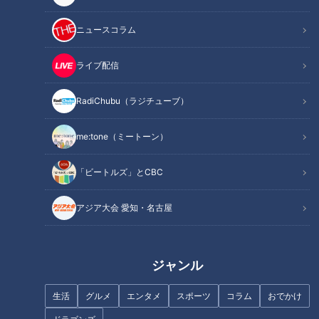
トークのきっかけとなったリスナーからの投稿には、こう記さ
れていました。
ニュースコラム
「今日は平日なのですが大安吉日で、息子の結婚式に行ってき
ライブ配信
ます。ふたりとも末永く幸せに」（Aさん）
RadiChubu（ラジチューブ）
つボイ「おめでたい日ですね。今日は天気もいいですし」
me:tone（ミートーン）
これから息子さんの結婚式に出向くというAさん。まさにハレ
「ビートルズ」とCBC
の日の投稿ですが、小高には心配ごとがある様子。
アジア大会 愛知・名古屋
小高「友達の結婚式もそうですが、新郎新婦の親族ましてや親
っていうのはまた、新郎新婦以上に大変なところがありますか
らね」
ジャンル
つボイ「なにやら実感がこもっていますね」
生活
グルメ
エンタメ
スポーツ
コラム
おでかけ