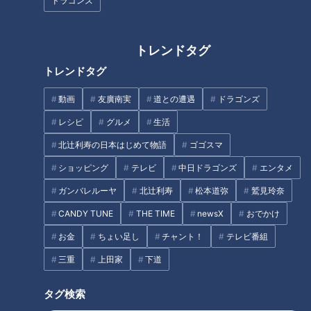
ドラゴンズ
小高「いろんなテーブルに回って挨拶したりね、これが意外と
大変なんですよ」
トレンドタグ
挙式前の両家のあいさつに始まり、披露宴中の謝辞、ゲスト見
トレンドタグ
送り時のプチギフトの手渡しなど、思った以上に忙しいのが新
動画
友廣南実
道との遭遇
ドラゴンズ
郎新婦の両親です。
レシピ
グルメ
生活
つボイ「当人はもちろん大変だけど、親御さんも大変だと」
北辻利寿の日本はじめて物語
ゴゴスマ
ショッピング
テレビ
中日ドラゴンズ
エンタメ
ガンバレルーヤ
北辻利寿
松本道弥
鷲見玲奈
バージンロードにて
CANDY TUNE
THE TIME
newsX
おでかけ
仕事で結婚式の司会をしている山本からこんな話が。
お金
ちょい足し
チャント！
テレビ番組
三重
上田家
下道
山本「最近は新郎新婦の両親が一緒に参加するタイプの挙式が
とても多いんですよ」
タグ検索