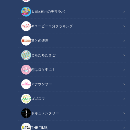
18日放送のＣＢＣラジオ『つボイノリオの聞けば聞くほど』で
太田×石井のデララバ
は、つボイノリオと小高直子アナウンサーが山本衿奈とともに
「親目線の結婚式」を語ります。
キユーピー３分クッキング
関連リンク
この記事をradiko（ラジコ）で聴く
道との遭遇
ともだちたまご
INDEX
恋はロケ中に！
ハレの日に
バージンロードにて
アナウンサー
間違えても慌てずに
オススメ関連コンテンツ
ゴゴスマ
ドキュメンタリー
ハレの日に
THE TIME,