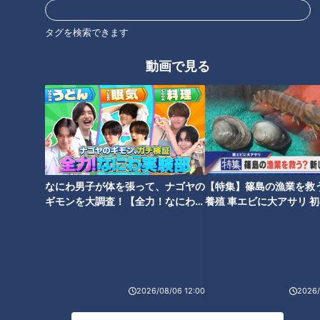
両親が参加する場面として特に多いのは、キリスト教系の結婚
式においてバージンロードを歩いて祭壇まで向かう時。挙式に
タグを検索できます
おいて非常に感動的な場面ですが、一体どんなことをするので
動画で見る
しょうか？
山本「最初に新郎さんがバージンロードに入場された時は、お
父さんにグローブを渡してもらって、お母さんにジャケットを
着せてもらって。
続いて新婦さんが入場した時は、ベールダウンセレモニーとい
なにわ男子が体を張って、ナゴヤの
【特集】篠島の漁業を救
ってお母さんがベールを降ろすんです。そうして最後の支度を
ギモンを大調査！【全力！なにわ実
養殖 車エビに大アサリ 
整えてもらった後、お父さんが新郎さんの元までエスコートす
験部～ナゴヤのギモン、ガチ検証
【newsX】
るんです」
～】
新郎新婦の両親が参加することで、より家族の絆を感じる感動
的なセレモニーになっているようです。
2026/08/06 12:00
2026/