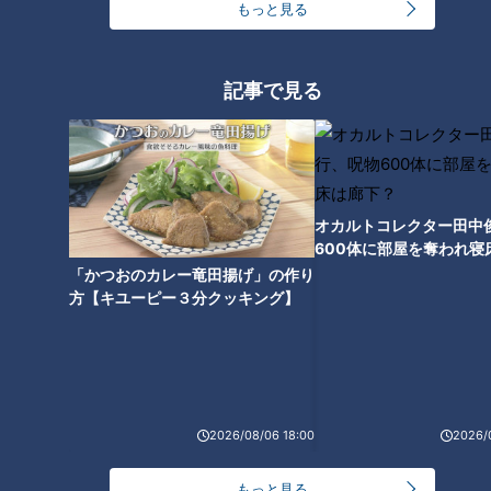
もっと見る
間違えても慌てずに
しかし、そんな感動的な舞台だからこそ大変だと主張する小
記事で見る
高。
小高「これは本番で上手くいったら非常に感動的な話なんです
が、お父さんお母さんの年代になると、そういった段取りを覚
オカルトコレクター田中
えるのがだんだん苦手になってくるんですよ」
600体に部屋を奪われ寝
下？
「かつおのカレー竜田揚げ」の作り
実感のこもった口ぶりでそう話します。
方【キユーピー３分クッキング】
小高「それで何回やってもなかなか覚えられずに、新郎新婦に
『お父さん!!』なんて叱られたりして。そういうのを経て挙式
に来ているんですよね。『一生に一度の私の結婚式に、何をし
でかすのお父さん!!』っていうのがあるのよ」
2026/08/06 18:00
2026/
もっと見る