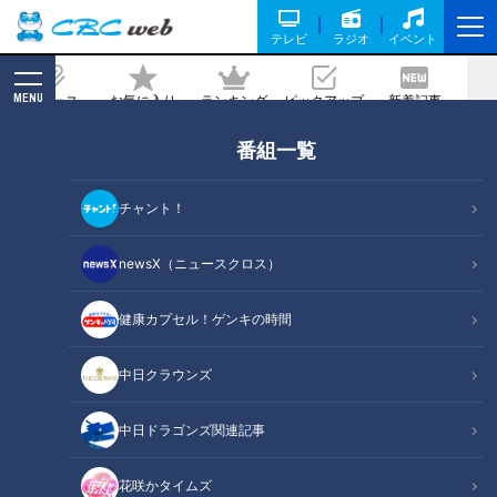
テレビ
ラジオ
イベント
MENU
ニュース
お気に入り
ランキング
ピックアップ
新着記事
CBC MAGAZINE
番組一覧
当人たちよりてんやわんや！両親目線で
語る結婚式
チャント！
2026/05/20 06:02
newsX（ニュースクロス）
健康カプセル！ゲンキの時間
RadiChubu（ラジチューブ）
つボイノリオの聞けば聞くほど
中日クラウンズ
多くの人にとって一生に一度の晴れ舞台、結婚式。愛するふた
中日ドラゴンズ関連記事
りが結ばれるこの素晴らしい日に、実は新郎新婦以上に緊張し
ている人たちがいます。それはズバリ、新郎新婦の両親。5月
花咲かタイムズ