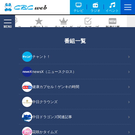
テレビ
ラジオ
イベント
MENU
ニュース
お気に入り
ランキング
ピックアップ
新着記事
CBC MAGAZINE
番組一覧
ハメネイ師死亡でイラン情勢緊迫。エネ
ルギー供給と外交、日本への影響は
チャント！
2026/03/04 06:00
newsX（ニュースクロス）
健康カプセル！ゲンキの時間
RadiChubu（ラジチューブ）
中日クラウンズ
CBCラジオ #プラス！
中日ドラゴンズ関連記事
2月28日、アメリカとイスラエルがイランに対して大規模な軍
事攻撃を行ない、最高指導者ハメネイ師（86）が死亡しまし
花咲かタイムズ