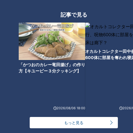
絡を船にしてくる。そういう連絡があってもなくても、ちょっ
と怖くてなかなか通れないですよね、今のホルムズ海峡は」
記事で見る
海峡の幅は約60キロで、船が通れる範囲は6キロほどです。こ
の狭い航路を膨大な数の船が通り、原油やLNGを運んでいま
す。日本は中東からの原油に90％以上を依存しており、その
オカルトコレクター田中
ほとんどがホルムズ海峡を通って届きます。
600体に部屋を奪われ寝
下？
「かつおのカレー竜田揚げ」の作り
石塚「これは少なからず影響があることは間違いない」
方【キユーピー３分クッキング】
このままでは、日本だけでなく世界的にエネルギー供給への影
響が出る可能性もあります。
2026/08/06 18:00
2026/
航空便にも欠航の動き
もっと見る
航空便にも影響が広がっています。