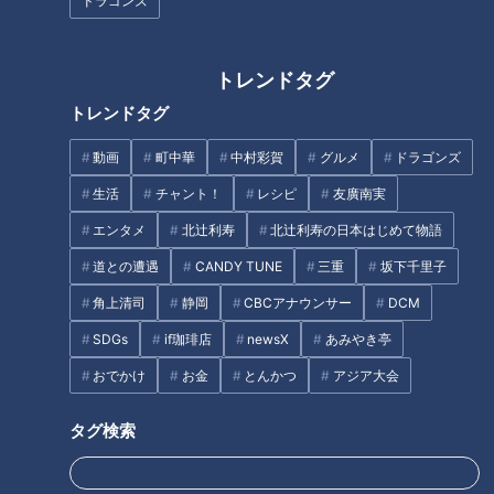
ドラゴンズ
軍も3人が死亡、5人が重傷を負いました。ハメネイ師は先月
28日の早朝、自身の執務室で亡くなったとされています。
トレンドタグ
トレンドタグ
的確すぎた情報収集
動画
町中華
中村彩賀
グルメ
ドラゴンズ
今回の攻撃について、アメリカのCIAは当初夜間の奇襲を計画
生活
チャント！
レシピ
友廣南実
していましたが、新たな情報をつかみ、早朝の攻撃に切り替え
エンタメ
北辻利寿
北辻利寿の日本はじめて物語
たことが明らかになっています。
道との遭遇
CANDY TUNE
三重
坂下千里子
アメリカとイスラエルは、イランの重要人物の居場所と行動す
角上清司
静岡
CBCアナウンサー
DCM
る日時を的確に把握していました。幹部が集まる会議の場所や
SDGs
if珈琲店
newsX
あみやき亭
日時を正確につかんでおり、直前に時間が変更された情報まで
おでかけ
お金
とんかつ
アジア大会
得ていたといいます。
タグ検索
CIAの情報収集に加え、石塚はイスラエルの情報機関モサドの
存在を指摘します。