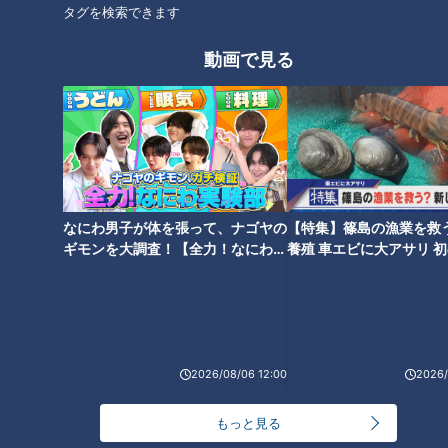
タグを検索できます
石塚「情報機関として大変能力の高い情報機関で、そこが相当
動画で見る
情報収集に活躍したのではないか。それをアメリカのトランプ
政権と共有するという動きもあったみたいですね」
船舶の航行が止まる
この事態は日本の暮らしにも影響を及ぼしかねません。
なにわ男子が体を張って、ナゴヤの
【特集】篠島の漁業を救
ギモンを大調査！【全力！なにわ実
養殖 車エビに大アサリ 
験部～ナゴヤのギモン、ガチ検証
【newsX】
中東の原油を運ぶ重要航路であるホルムズ海峡では、船舶の航
～】
行が事実上できない状況です。イラン側からホルムズ海峡の通
過は許さないという警告があり、日本郵船はすでに航行を取り
やめて船舶を安全な場所に避難させました。
2026/08/06 12:00
2026/
石塚「正式にホルムズ海峡が封鎖されたわけではないけれど、
もっと見る
イランの海軍が船に『通らない方がいいぞ』『通るなよ』と連