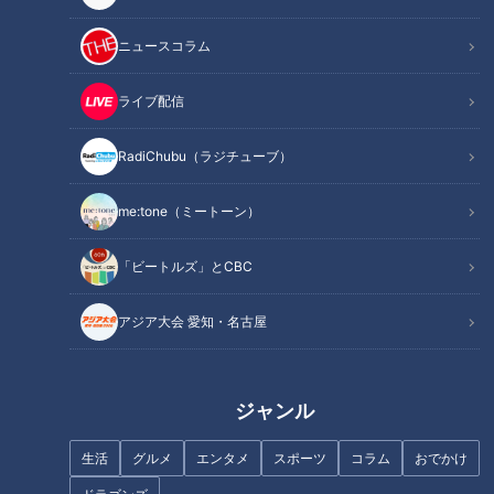
ニュースコラム
各紙一面トップの衝撃
ライブ配信
この日の新聞各紙は一面でハメネイ師死亡のニュースを大きく
報じています。
RadiChubu（ラジチューブ）
アメリカのドナルド・トランプ大統領が自身のSNSで死亡を明
me:tone（ミートーン）
らかにし、国営のイラン通信もこれを報道。約37年にわたり
「ビートルズ」とCBC
宗教指導者として体制の頂点に立ち続けたハメネイ師の死亡が
確認されました。
アジア大会 愛知・名古屋
アメリカ側は今後、親米政権の樹立を目指していくとみられて
おり、イランの政治体制をめぐる情勢は重大な局面を迎えてい
ジャンル
ます。
生活
グルメ
エンタメ
スポーツ
コラム
おでかけ
イラン国内では28日夜の時点で200人以上が死亡し、アメリカ