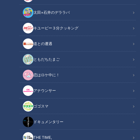
た。3月2日放送の『ＣＢＣラジオ #プラス！』では、攻撃に
太田×石井のデララバ
おける情報戦の背景やホルムズ海峡をめぐる航行停止、日本が
直面する外交上の難しい立ち位置について、ＣＢＣ論説室の石
キユーピー３分クッキング
塚元章特別解説委員が解説しました。
道との遭遇
関連リンク
この記事をradiko（ラジコ）で聴く
ともだちたまご
INDEX
恋はロケ中に！
各紙一面トップの衝撃
アナウンサー
的確すぎた情報収集
船舶の航行が止まる
ゴゴスマ
航空便にも欠航の動き
日本の苦しい立ち位置
ドキュメンタリー
どちらにも寄れない板挟み
オススメ関連コンテンツ
THE TIME,