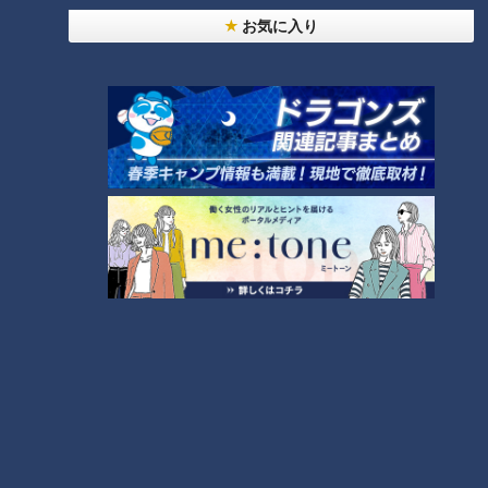
お気に入り
日本航空は中東情勢の悪化を受け、羽田空港とカタールの首都
ドーハを結ぶ路線の欠航を発表しました。当初は3月3日まで
の計6便でしたが、現地の空域封鎖が続いており、欠航期間は
8日まで延長されています。
石塚「現実に空港が攻撃を受けたりしているところもあるらし
いので、簡単には行けないということでしょうね」
日本の苦しい立ち位置
1日にはG7主要7カ国の外相による電話会合が行なわれ、アメ
リカ側から最新の動向や今後の見通しについて説明がありまし
た。
出席した茂木敏充外務大臣は、イランによる核兵器の開発は決