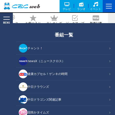
テレビ
ラジオ
イベント
MENU
ニュース
お気に入り
ランキング
ピックアップ
新着記事
CBC MAGAZINE
番組一覧
暮らしに直結 水インフラを守る サステ
ナブルな経営を推進
チャント！
2026/06/03 17:50
2026年6月3日放送
newsX（ニュースクロス）
健康カプセル！ゲンキの時間
中日クラウンズ
中日ドラゴンズ関連記事
花咲かタイムズ