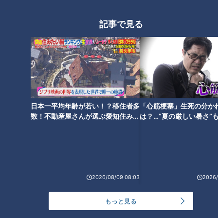
病院のウラ側 人命救う薬剤師
超美味！大内山瓶バター 手間ひ
薬剤師のお仕事場に突撃
まかけまくりの逸品
記事で見る
旅の目的地にしたくなる道の駅
三重・松阪市 道の駅 飯高駅
日本一平均年齢が若い！？移住者多
「心筋梗塞」生死の分か
数！不動産屋さんが選ぶ愛知住みた
は？…“夏の厳しい暑さ”
い街ランキング1位は？
に！発症前のキケンなサ
法
2026/08/09 08:03
2026/
もっと見る