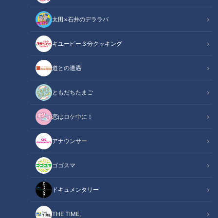
太田×石井のデララバ
動画配信期限
2028年3月31日（金）23:59まで
キユーピー３分クッキング
チャント！
道との遭遇
「よしお兄さんのもっと“みえ”推し！」動画
ともだちたまご
三重県では環境や社会の持続可能性に配慮しながら長期的に良
好な経済活動を行う企業を表彰しています。昨年度表彰された
恋はロケ中に！
企業の中から、今回は桑名市の東産業へ。
アナウンサー
この記事の画像を見る
ゴゴスマ
この記事を見たあなたへのおすすめ
ドキュメンタリー
THE TIME,