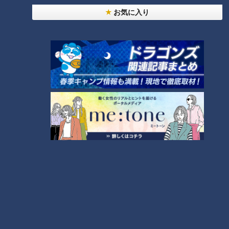
お気に入り
ランキング
RANKING
24時間
週間
月間
NEW
「心筋梗塞」生死の分かれ道は？…“夏の厳しい暑
1
さ”もきっかけに！発症前のキケンなサインと対処
法
「夏の脳梗塞」熱中症に似ている！？…生死の分か
れ道！経験者から学ぶ“発症時の身体の異変”
2
ＣＢＣ小川実桜アナ、呪術廻戦展で痛感した「自分
に一番遠い職業」