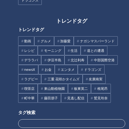
ドラゴンズ
三重のおいしい水道水 できるま
パンサーの向井慧と峯岸みなみ
でのウラ側を取材！
が徹底応援！東海地区の新時代
トレンドタグ
を担うスーパーアスリートを知
って、スポーツを楽しく応援し
トレンドタグ
タグ
よう！『パンサー向井の新時代
アスリート応援宣言！』3月19
動画
グルメ
加藤愛
ナガシマスパーランド
日（日） 午後4時 放送決定！
動画
生活
チャント！
三重
小林よしひさ
レシピ
モーニング
生活
道との遭遇
デララバ
伊豆半島
北辻利寿
中部国際空港
番組紹介
newsX
お金
エンタメ
ドラゴンズ
ラグビー
三重 花咲かタイムズ
友廣南実
チャント！
「よしお兄さんのもっと“みえ”推し！」動画
喫茶店
東山動植物園
板東英二
根尾昂
町中華
藤田朋子
見逃し配信
鷲見玲奈
身近な生活情報から芸能、どこよりも詳しい天気情報などなど、東
海3県にとことん寄り添う新しい報道・情報番組。毎週月～金曜 午
タグ検索
後3:49～5:50放送（金曜は午後4:50～5:50放送）。
ホームページ