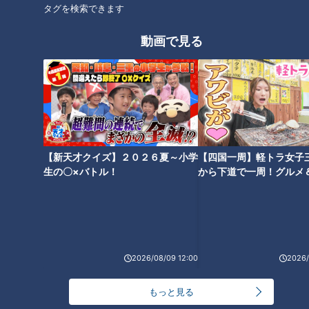
タグを検索できます
番組サイト
動画で見る
オススメ関連コンテンツ
【新天才クイズ】２０２６夏～小学
【四国一周】軽トラ女子
生の〇×バトル！
から下道で一周！グルメ
イブ⑳
日本最古 熊野のパワースポット
江戸時代の味を忠実に再現！？
球界スーパースターも参拝
桑名の絶品！焼きはまぐり
2026/08/09 12:00
2026/
もっと見る