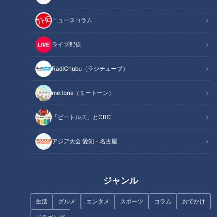
ニュースコラム
超美味！大内山瓶バター 手間ひ
手口は巧妙 警察官かたる詐欺急
ライブ配信
まかけまくりの逸品
増中 演劇で学ぶ詐欺対策
RadiChubu（ラジチューブ）
me:tone（ミートーン）
「ビートルズ」とCBC
野菜嫌いの女子高生が作る 簡
「レトロかわいい」とSNSで話
単！栄養バランス弁当
題に！三重・四日市市で愛され
アジア大会 愛知・名古屋
る老舗喫茶の“名物メニュー”と
は？愛知・あま市の“極上塩タ
ン”も調査
ジャンル
生活
グルメ
エンタメ
スポーツ
コラム
おでかけ