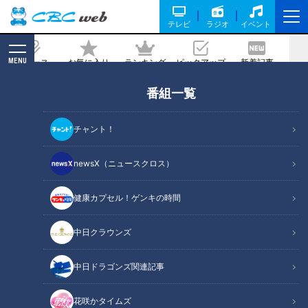
テレビ
ラジオ
イベント
MENU
ニュース
お気に入り
ランキング
ピックアップ
新着記事
CBC MAGAZINE
番組一覧
「連覇」か「リベンジ」か？―中部・北
陸実業団駅伝レース展望
チャント！
2025/11/07 17:50
newsX（ニュースクロス）
健康カプセル！ゲンキの時間
中日クラウンズ
中日ドラゴンズ関連記事
花咲かタイムズ