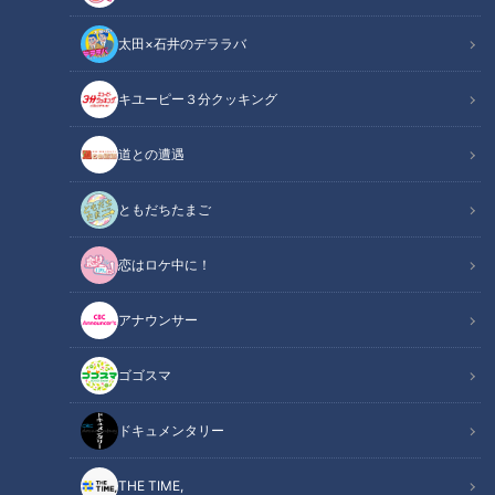
太田×石井のデララバ
CBCテレビ
キユーピー３分クッキング
CBC web
その他
道との遭遇
ニューイヤー駅伝の切符をかけた戦い、第65回中部・第55回
ともだちたまご
北陸実業団駅伝が11月9日に愛知県田原市で開催される。2024
恋はロケ中に！
年大会では中部地区でトヨタ紡織が大会新記録で優勝、北陸地
区ではYKKが圧倒的な強さで33連覇を達成した。
アナウンサー
今大会も熱戦が繰り広げられることが予想される。
ゴゴスマ
【昨年の熱戦はこちら！】第64回中部・第54
関連リンク
回北陸実業団対抗駅伝競走大会【アーカイブ】
ドキュメンタリー
THE TIME,