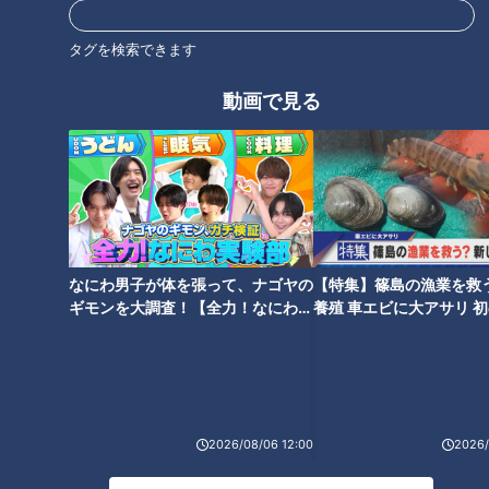
1分09秒差で2位に甘んじたトヨタ自動車は、雪辱に燃えてい
る。サムエル・キバティが第2区で区間賞を獲得したものの、
タグを検索できます
4区吉居大和がブレーキとなり、1位トヨタ紡織に差をつけら
れてしまった。その後、太田智樹が第6区で区間賞、内田隼太
動画で見る
が区間新記録の走りで追い上げるも１位の背中は遠かった。
2020年には3時間51分19秒という大会記録を樹立したトヨタ
自動車にとって、2024年の2位は想定外の結果だったに違いな
い。ニューイヤー駅伝でも実業団トップクラスの実力を持つチ
ームだけに、今年の巻き返しが期待される。
なにわ男子が体を張って、ナゴヤの
【特集】篠島の漁業を救
ギモンを大調査！【全力！なにわ実
養殖 車エビに大アサリ 
験部～ナゴヤのギモン、ガチ検証
【newsX】
～】
2026/08/06 12:00
2026/