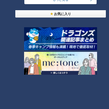
セキノ興産、YKK包囲網の突破口を探る
お気に入り
2024年の北陸地区で2位に入ったセキノ興産は、3時間59分
45秒でフィニッシュ。YKKとは5分以上の差をつけられたが、
第6区で佐藤広夢が区間賞を獲得するなど、部分的には対抗で
きる力を示した。
ジェームズ・ムオキ、木本大地といった実力者を擁するセキノ
興産にとって、YKKの牙城を崩すことが最大の目標となる。
中部地区、3位以下の激戦
トーエネックが3位、愛知製鋼が4位、NTNが5位と、中部地区
の3位から5位までは1分8秒差という僅差だった。愛三工業は6
位、中央発條は7位で、この7チームすべてがニューイヤー駅
伝への出場権を獲得した。
特にトーエネックは河合拓巳が第7区で34分11秒という好記録