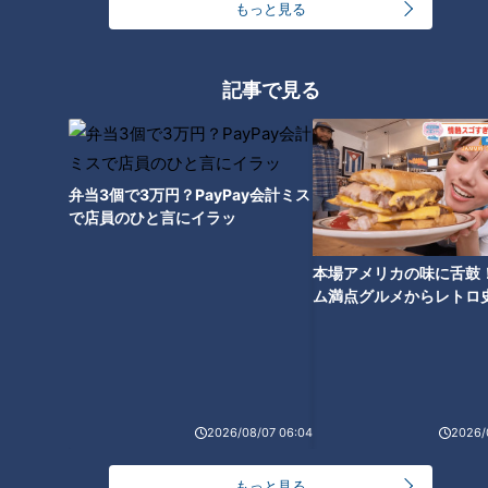
もっと見る
CBCテレビ
記事で見る
北陸の絶対王者YKK、34連覇なるか
弁当3個で3万円？PayPay会計ミス
北陸地区では、YKKが3時間54分37秒の大会新記録で優勝
で店員のひと言にイラッ
し、驚異の33連覇を達成した。森山真伍、ロロット・アンド
リュー、綱島辰弥、細森大輔、山森龍暁が区間新記録を樹立
本場アメリカの味に舌鼓
し、7区間中６区間で区間賞を獲得するという圧倒的なパフォ
ム満点グルメからレトロ
ーマンスだった。
で！愛知・東海市の感動
選
特筆すべきは、この記録が2021年に自らが作った3時間59分
10秒という大会記録を大きく更新したことだ。YKKの強さは
年々増しており、もはや北陸地区で対抗できるチームは見当た
らない。
2026/08/07 06:04
2026/
もっと見る