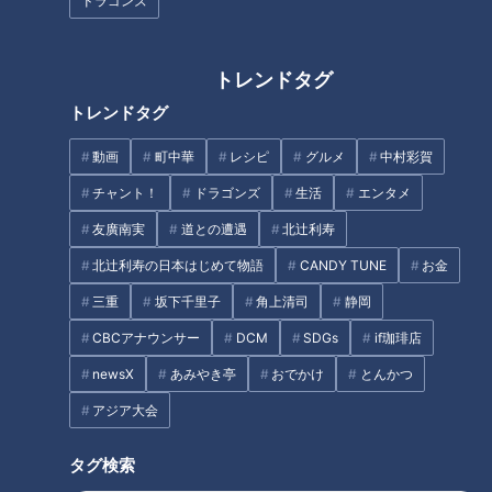
ドラゴンズ
獲得。今シーズンはその勢いをどう継続させるかが注目され
る。
トレンドタグ
トレンドタグ
動画
町中華
レシピ
グルメ
中村彩賀
チャント！
ドラゴンズ
生活
エンタメ
友廣南実
道との遭遇
北辻利寿
北辻利寿の日本はじめて物語
CANDY TUNE
お金
三重
坂下千里子
角上清司
静岡
CBCアナウンサー
DCM
SDGs
if珈琲店
CBCテレビ
newsX
あみやき亭
おでかけ
とんかつ
アジア大会
トヨタ自動車、王座奪還の野望
タグ検索