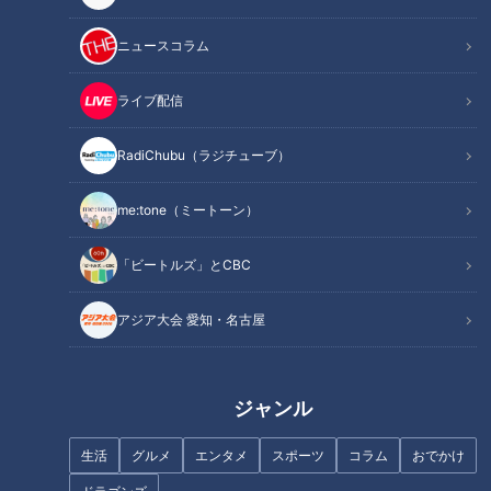
INDEX
大会新記録のトヨタ紡織、連覇への挑戦
ニュースコラム
トヨタ自動車、王座奪還の野望
北陸の絶対王者YKK、34連覇なるか
ライブ配信
セキノ興産、YKK包囲網の突破口を探る
中部地区、3位以下の激戦
RadiChubu（ラジチューブ）
ニューイヤー駅伝への道のり
オススメ関連コンテンツ
me:tone（ミートーン）
「ビートルズ」とCBC
大会新記録のトヨタ紡織、連覇への挑戦
アジア大会 愛知・名古屋
2024年の中部地区を制したトヨタ紡織は、3時間51分03秒と
いう大会新記録で優勝を飾った。服部大暉、羽生拓矢、西澤侑
ジャンル
真がそれぞれ区間賞を獲得し、圧倒的なチーム力を見せつけ
た。
生活
グルメ
エンタメ
スポーツ
コラム
おでかけ
この勝利により、トヨタ紡織はニューイヤー駅伝への出場権を