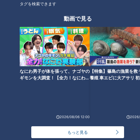
かタイムズ】
可を得て潜入【道との遭遇】
タグを検索できます
タグ
動画で見る
動画
名古屋高速
番組紹介
道との遭遇
なにわ男子が体を張って、ナゴヤの
【特集】篠島の漁業を救
「道との遭遇」動画
ギモンを大調査！【全力！なにわ実
養殖 車エビに大アサリ 
験部～ナゴヤのギモン、ガチ検証
【newsX】
ミキがミチに出会うバラエティ！全国のユニークな「道」を変化球
～】
目線で深掘り、とことん楽しむ！CBCテレビにて毎週火曜日よる
11:56から放送。見逃し配信あり。
ホームページ
2026/08/06 12:00
2026/
番組サイト
もっと見る
最新話の見逃し配信はこちら