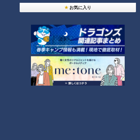
【日本縦断】軽トラ女子が本州
【群馬】軍用道路の先に眠る火
お気に入り
を縦断して絶景・絶品を巡る旅
薬製造所を調査
⑲
ランキング
RANKING
24時間
週間
月間