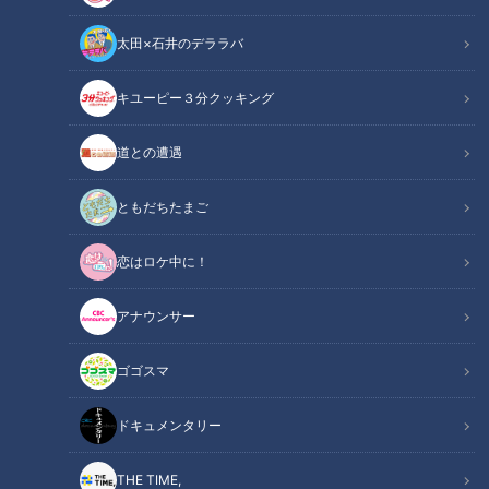
太田×石井のデララバ
道との遭遇
「道との遭遇」動画
キユーピー３分クッキング
番組OAから、道の映像と道マニアの声を中心に
道との遭遇
YouTube用に再編集してお届け！
声は道マニア・橋本貴志さんと石井良依さんです！
ともだちたまご
『歩道・車道バラエティ 道との遭遇』は
恋はロケ中に！
CBCテレビ 毎週火曜23:56～
アナウンサー
★見逃し配信【TVer】
ゴゴスマ
https://tver.jp/series/sr4jyby1u3
★見逃し配信【Locipo】
ドキュメンタリー
https://locipo.jp/playlist/70415aa2-c481-4078-813a-
360c83668bdb
THE TIME,