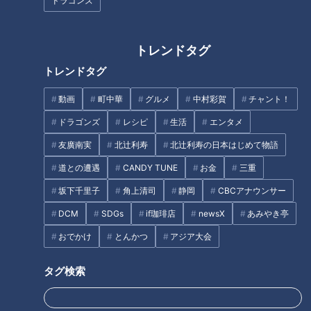
ドラゴンズ
【道マニア】貴重・名古屋高速
【伊豆スカイライン】廃墟ドラ
の裏側に潜入！【道との遭遇】
イブインに特別許可を得て潜入
トレンドタグ
トレンドタグ
動画
町中華
グルメ
中村彩賀
チャント！
ドラゴンズ
レシピ
生活
エンタメ
友廣南実
北辻利寿
北辻利寿の日本はじめて物語
廃キャバレーと廃浴場に特別潜
【設楽】建設中の橋の中に潜入
入！“東海一の歓楽街”と呼ばれ
道との遭遇
CANDY TUNE
お金
三重
た「柳ヶ瀬」の歴史を紐解く旅
坂下千里子
角上清司
静岡
CBCアナウンサー
DCM
SDGs
if珈琲店
newsX
あみやき亭
おでかけ
とんかつ
アジア大会
タグ検索
ナゴヤ大注目店SP！超穴場の隠
【道マニア】伊豆スカイライ
れ家すぎる名店を紹介！【花咲
ン・廃墟ドライブインに特別許