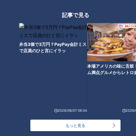
記事で見る
オススメ関連コンテンツ
弁当3個で3万円？PayPay会計ミス
で店員のひと言にイラッ
本場アメリカの味に舌鼓
ム満点グルメからレトロ
で！愛知・東海市の感動
【日本縦断】軽トラ女子が本州
【日本縦断】軽トラ女子が本州
選
を縦断して絶景・絶品を巡る旅
を縦断して絶景・絶品を巡る旅
㉑
⑳
2026/08/07 06:04
2026/
もっと見る