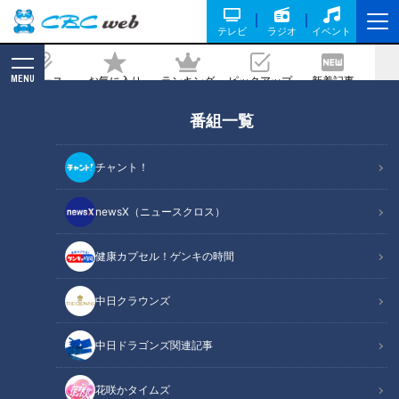
テレビ
ラジオ
イベント
MENU
ニュース
お気に入り
ランキング
ピックアップ
新着記事
CBC MAGAZINE
番組一覧
【貴重】名古屋高速の裏側に潜入！
2025/08/06 17:43
チャント！
2025年7月15日放送
newsX（ニュースクロス）
健康カプセル！ゲンキの時間
中日クラウンズ
中日ドラゴンズ関連記事
花咲かタイムズ