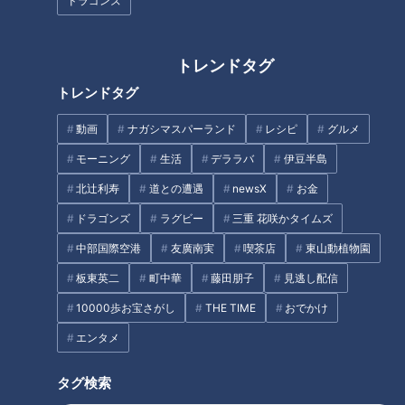
ドラゴンズ
🎤「CBCアナウンサー」公式X(旧Twitter)
https://twitter.com/cbc_announcer
🎤「CBCアナウンサー」公式Instagram
トレンドタグ
https://www.instagram.com/cbc.announcer/
トレンドタグ
CBCテレビLINE公式アカウント
動画
ナガシマスパーランド
レシピ
グルメ
https://lin.ee/25iffnNj
モーニング
生活
デララバ
伊豆半島
この動画はCBCアナウンサーが、番組を離れて自由な立場で
北辻利寿
道との遭遇
newsX
お金
撮影しているものでCBCテレビの意見を代弁しているもので
ドラゴンズ
ラグビー
三重 花咲かタイムズ
はありません。但し、動画はCBCテレビ番組基準に準拠して
中部国際空港
友廣南実
喫茶店
東山動植物園
制作しています。
https://hicbc.com/tv/corporation/banshin/kijun.htm
板東英二
町中華
藤田朋子
見逃し配信
10000歩お宝さがし
THE TIME
おでかけ
この記事の画像を見る
エンタメ
タグ検索
この記事を見たあなたへのおすすめ