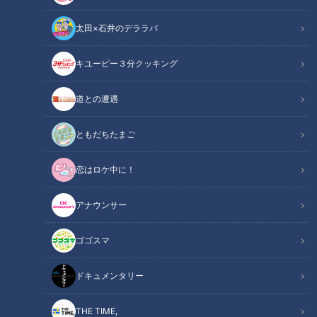
太田×石井のデララバ
キユーピー３分クッキング
アナウンサー
道との遭遇
アナウンサーYouTube企画
ともだちたまご
『劇場版ハイキュー!! ゴミ捨て場の決戦』展が2025年7月16日
恋はロケ中に！
(水)～8月3日(日) の期間、松坂屋名古屋店 本館7階大催事場に
て開催！今回は原作「ハイキュー!!」が大好きな小川アナがア
アナウンサー
ツい思いを持って体験レポを行います！ファンだからこそ見逃
せない展示ポイントやフォトスポットの見どころなどをガチで
ゴゴスマ
レポートしてもらいます！
そんな小川アナに連れられて来た佐藤アナは、小川アナの熱烈
ドキュメンタリー
なファンっぷりを見てちょっと後ずさり？イベントを巡った後
の二人はどんな感想を持つのか、ぜひご覧ください！
THE TIME,