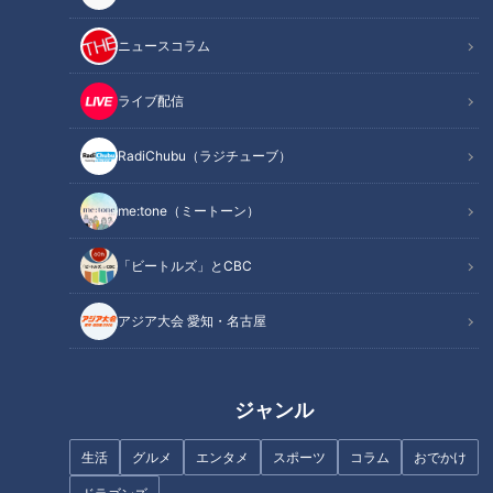
【イベント名】『劇場版ハイキュー‼ ゴミ捨て場の決戦』展
ニュースコラム
【日程】2025年7月16日（水）～8月3日（日）
【時間】10時～18時（最終入場は17時まで）
ライブ配信
※金曜・土曜 10時～19時（最終入場は18時まで）
RadiChubu（ラジチューブ）
※最終日は17時閉場（最終入場は16時まで）
【会場】松坂屋名古屋店 本館7階大催事場
me:tone（ミートーン）
【公式サイト】
https://haikyu-gomisuteba-ex.com/
「ビートルズ」とCBC
■チャンネル登録・コメント＆グッドボタンもよろしくお願い
します！■
アジア大会 愛知・名古屋
------------------------------------------------------------
-----------
ジャンル
【関連リンク】
🎤「CBCアナウンサー」公式サイト
生活
グルメ
エンタメ
スポーツ
コラム
おでかけ
https://hicbc.com/announcer/