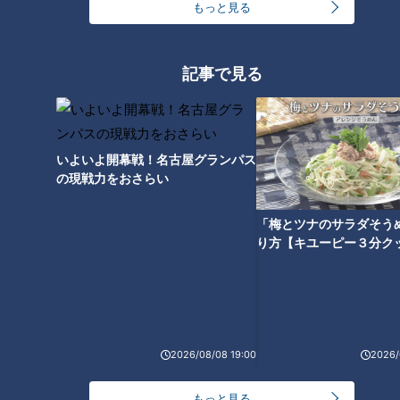
もっと見る
記事で見る
「レトロかわいい」とSNSで話
名古屋円頓寺・四間道であいち
題に！三重・四日市市で愛され
サラダめし
る老舗喫茶の“名物メニュー”と
は？愛知・あま市の“極上塩タ
いよいよ開幕戦！名古屋グランパス
タグ
ン”も調査
の現戦力をおさらい
動画
アナウンサー
佐藤楠大
小川実桜
「梅とツナのサラダそう
り方【キユーピー３分ク
番組紹介
アナウンサー
アナウンサーYouTube企画
2026/08/08 19:00
2026/
もっと見る