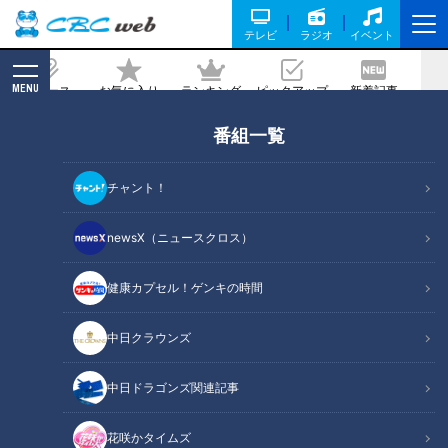
テレビ
ラジオ
イベント
MENU
ニュース
お気に入り
ランキング
ピックアップ
新着記事
CBC MAGAZINE
番組一覧
『劇場版ハイキュー!! ゴミ捨て場の決
戦』展 松坂屋名古屋店で開催！ハイキュ
チャント！
ー!!大好き小川アナがファン目線で体験
レポート！
newsX（ニュースクロス）
2025/07/30 11:18
健康カプセル！ゲンキの時間
中日クラウンズ
中日ドラゴンズ関連記事
花咲かタイムズ