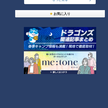
ホームページ
公式サイト
お気に入り
オススメ関連コンテンツ
まもなく1年！新人アナ4人が活
CBCラジオ夏まつりでグッズ販
躍したみてちょ動画を集めてみ
売！【個性爆発】中村アナ＆佐
た その①
藤アナが手書きロゴ制作？夏ま
つり新グッズの情報も盛りだく
さん！