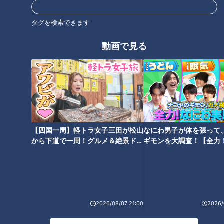
タグを検索できます
動画で見る
10/3・4に愛知県国際展示場で
「SDGs AICHI EXPO」開催
『劇場版ハイキュー‼ ゴミ捨て
場の決戦』展 7月16日から松
坂屋名古屋店で開催！
【四国一周】軽トラ女子三田が松山
なにわ男子が体を張って
から下道で一周！グルメ＆絶景ドラ
ギモンを大調査！【全力
イブ⑳
験部～ナゴヤのギモン、
～】
「なんなんだこれは」川上憲伸
と上原浩治、スペインでの初対
着物姿で「倉敷美観地区」を散
面
策！広島県尾道市で朝ラーメン
も堪能 グラビアアイドル・三田
2026/08/07 21:00
2026/
悠貴の軽トラ本州縦断の旅