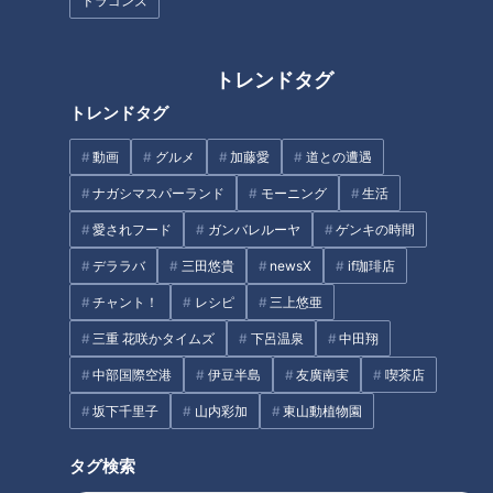
ドラゴンズ
#みてちょてれび #CBCラジオ夏まつり #中村アナ #佐藤アナ
#永岡アナ #小高アナ
トレンドタグ
------------------------------------------------------------
トレンドタグ
-----------
動画
グルメ
加藤愛
道との遭遇
🎤【動画もみてちょ】
https://youtu.be/UTXRIv3VWK4
ナガシマスパーランド
モーニング
生活
https://youtu.be/mXgWYnjUjew
愛されフード
ガンバレルーヤ
ゲンキの時間
https://youtu.be/mS_nT0joA70
デララバ
三田悠貴
newsX
if珈琲店
チャント！
レシピ
三上悠亜
https://www.youtube.com/playlist?
list=PLOn6VYLd8F5ff16b_-eSNPjXtXRkEediT
三重 花咲かタイムズ
下呂温泉
中田翔
https://www.youtube.com/playlist?
中部国際空港
伊豆半島
友廣南実
喫茶店
list=PLOn6VYLd8F5cLDNVVUmuZF4g5cuQK6Cr_
坂下千里子
山内彩加
東山動植物園
------------------------------------------------------------
-----------
タグ検索
【関連リンク】