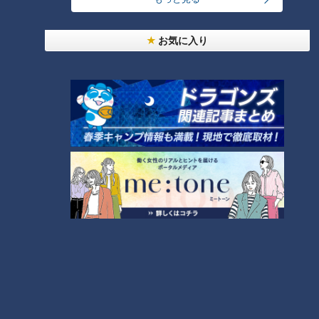
【チャント！特集】
お気に入り
安藤渚七直伝！公開生放送を
100倍楽しむための心得
番組グッズの詳細を発表
も・・・セット売りの意味を違
う方に解釈してアピール
タグ
動画
アナウンサー
中村彩賀
佐藤楠大
小高直子
永岡歩
番組紹介
アナウンサー
アナウンサーYouTube企画