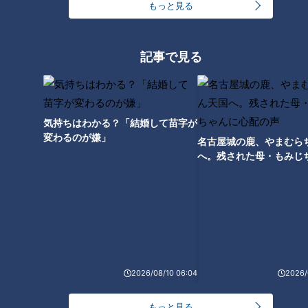
もっと見る
この記事を見たあなたへのおすすめ
記事で見る
夏まつりに向けた番組グッズの
気持ちはわかる？「結婚して苗字が
ノート表紙どうする？ネタ募集
【朗報】小高アナの採用試験時
変わるのが嫌」
もカオスな展開
名古屋城の鹿、やまむら
の動画、見つかりました‼ 何気
へ。残された母・もみじ
ない一言が現代へのネタ振り
配の声
に！？若狭アナ＆夏目アナも思
わず爆笑＆ツッコむカメラテス
ト動画とは？
当人たちよりてんやわんや！両
親目線で語る結婚式
友廣アナの自転車旅｜知多半島
2026/08/10 06:04
2026/
から渥美半島の先端へ！新シリ
ーズ始動 125kmの自転車旅！
もっと見る