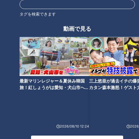
🎤「CBCアナウンサー」公式サイト
https://hicbc.com/announcer/
タグを検索できます
🎤「CBCアナウンサー」公式X(旧Twitter)
動画で見る
https://twitter.com/cbc_announcer
🎤「CBCアナウンサー」公式Instagram
https://www.instagram.com/cbc.announcer/
CBCテレビLINE公式アカウント
https://lin.ee/25iffnNj
この動画はCBCアナウンサーが、番組を離れて自由な立場で
最新マリンレジャー＆夏休み韓国
三上悠亜が過去イチの爆
旅！紅しょうがは愛知・犬山市へ
カタン森本激怒！ゲスト
撮影しているものでCBCテレビの意見を代弁しているもので
【花咲かタイムズ】
【ともだちたまご】
はありません。但し、動画はCBCテレビ番組基準に準拠して
制作しています。
https://hicbc.com/tv/corporation/banshin/kijun.htm
2026/08/10 12:24
2026/
この記事の画像を見る