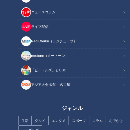
アナがグッズ用の「アナののびしろロゴ」を制作したようで…
それぞれの個性が爆発したロゴを、ぜひご覧ください。
ニュースコラム
■チャンネル登録・コメント＆グッドボタンもよろしくお願い
ライブ配信
します！■
RadiChubu（ラジチューブ）
CBCラジオ夏まつり2025 公式HPはこちら
me:tone（ミートーン）
https://radichubu.jp/matsuri2025/top
「ビートルズ」とCBC
【ココみてちょ】
00:00 OP
アジア大会 愛知・名古屋
00:45 今回の四人は…？
02:59 「聞けば」のグッズ
06:15 アナののびしろグッズは…？
ジャンル
12:42 「ま」縛り
13:13 紹介してほしいグッズ
生活
グルメ
エンタメ
スポーツ
コラム
おでかけ
16:05 CBCラジオ夏まつりのポイント