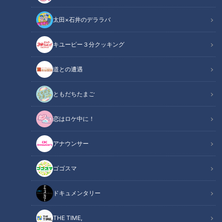
太田×石井のデララバ
キユーピー３分クッキング
アナウンサー
道との遭遇
アナウンサーYouTube企画
ともだちたまご
今年もやってきましたCBCラジオ夏まつり！7月26日(土)・27
恋はロケ中に！
日(日)に名古屋 栄 久屋大通公園内、エディオン久屋広場で開
催します！今回はそんな夏まつりに販売される「アナウンサー
アナウンサー
グッズ」について4人でトークします。
小高アナによる「つボイノリオの聞けば聞くほど」の新グッズ
ゴゴスマ
情報の発表や、永岡アナのオーロラツアーのグッズの情報が出
てくる中で、佐藤アナ中村アナも「アナののびしろ」グッズに
ドキュメンタリー
ついて発表するようですが…？
初めてのグッズ展開という事で佐藤アナ、中村アナを含む若手
THE TIME,