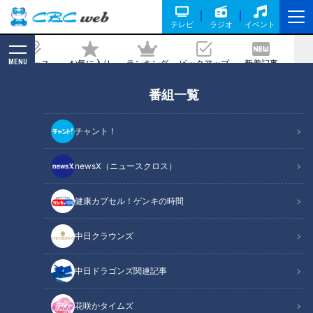
テレビ
ラジオ
イベント
MENU
ニュース
お気に入り
ランキング
ピックアップ
新着記事
CBC MAGAZINE
番組一覧
CBCラジオ夏まつりでグッズ販売！【個
性爆発】中村アナ＆佐藤アナが手書きロ
チャント！
ゴ制作？夏まつり新グッズの情報も盛り
だくさん！
newsX（ニュースクロス）
2025/07/22 12:55
健康カプセル！ゲンキの時間
中日クラウンズ
中日ドラゴンズ関連記事
花咲かタイムズ