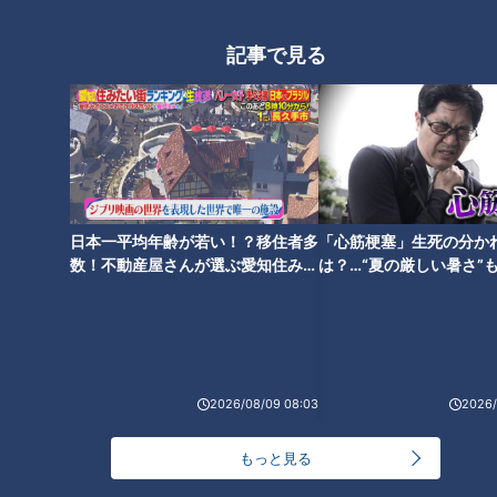
150万個の爆売れ！超濃厚チー
【東海地方の魅力を紹介】グル
記事で見る
ズケーキ【デパチャン】
メ通ハイヒールのモモコ姉さん
おすすめの名古屋のお店
パリパリを超えた新食感！バリ
バリソーセージって何？
日本一平均年齢が若い！？移住者多
「心筋梗塞」生死の分か
【新感覚】おしるこ＋シフォン
数！不動産屋さんが選ぶ愛知住みた
は？…“夏の厳しい暑さ”
ケーキ！？柳沢のスイーツ今年
い街ランキング1位は？
に！発症前のキケンなサ
は「おしるこ」開発現場に潜入
法
【みてちょてれび番外編】
タグ
2026/08/09 08:03
2026/
動画
大家族
もっと見る