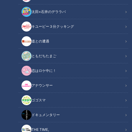
太田×石井のデララバ
大家族チャンネル
キユーピー３分クッキング
「大家族チャンネル」動画
道との遭遇
夏休みに入った大家族！いつもなら給食がありますが、夏休み
は子どもたちが家にいることから昼食を自宅で作る必要があり
ともだちたまご
ます。
恋はロケ中に！
今回は庄子家と上田家の昼食に密着しました！
アナウンサー
7月24日CBCテレビOA
ゴゴスマ
【家族構成】上田家（１男８女）
お父さん 基嗣（もとつぐ）さん ５２歳
ドキュメンタリー
お母さん 英里（えり）さん ４４歳
第１子長男 秀哉（しゅうや）くん ２２歳
THE TIME,