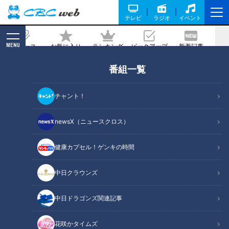
テレビ
ラジオ
イベント
MENU
ニュース
お気に入り
ランキング
ピックアップ
新着記事
CBC MAGAZINE
番組一覧
【大家族の衝撃！時短料理】そうめんお
好み焼きって何！？
チャント！
2025/07/28 11:35
newsX（ニュースクロス）
健康カプセル！ゲンキの時間
中日クラウンズ
中日ドラゴンズ関連記事
花咲かタイムズ