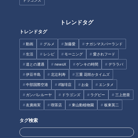
ドラゴンズ
第３子次女 美海（みう）さん ８歳
第４子三女 芽生（めい）さん ６歳
第５子次男 翼（つばさ）くん ４歳
トレンドタグ
第６子四女 咲結（さゆ）さん ２歳
トレンドタグ
第７子三男 颯（はやて）くん １歳
動画
グルメ
加藤愛
ナガシマスパーランド
第８子四男 翔（かける）くん ０歳
生活
レシピ
モーニング
愛されフード
道との遭遇
newsX
ゲンキの時間
デララバ
「大家族チャンネル」では、東海地方に住む大家族のにぎやか
伊豆半島
北辻利寿
三重 花咲かタイムズ
な暮らしに密着します！チャンネル登録を宜しくお願いしま
中部国際空港
if珈琲店
お金
エンタメ
す！
ガンバレルーヤ
ドラゴンズ
ラグビー
三上悠亜
【上田家の動画まとめ】
友廣南実
喫茶店
東山動植物園
板東英二
https://www.youtube.com/playlist?
list=PLFeA6lwqDnFlLztnqXQ4KyKC_LKbzUua7
タグ検索
#大家族 #大家族チャンネル #CBC