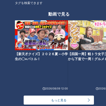
タグを検索できます
制作協力：株式会社ホーボーズ・３株式會社
動画で見る
この記事の画像を見る
この記事を見たあなたへのおすすめ
【新天才クイズ】２０２６夏～小学
【四国一周】軽トラ女子
生の〇×バトル！
から下道で一周！グルメ
イブ⑳
【SDGs実践中】食べられるト
“はみ出る海鮮丼”がお値打ちす
レイとは！？【チャント！】
ぎる！？日替わりパンが食べ放
題の店も 愛知県名古屋市のお値
打ちグルメを調査
2026/08/09 12:00
2026/
もっと見る