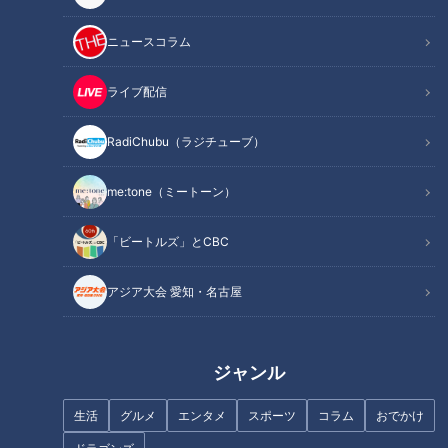
第２子長女 心結（みゆ）さん ２０歳
第３子次女 芽生（めい）さん １７歳
ニュースコラム
第４子三女 夢侑（むう）さん １６歳
第５子四女 苺果（ちい）さん １４歳
ライブ配信
第６子五女 埜乃（のの）さん １３歳
第７子六女 愛々（らら）さん １１歳
RadiChubu（ラジチューブ）
第８子七女 椿姫（きき）さん ９歳
me:tone（ミートーン）
第９子八女 羽恋（あん）さん ６歳
「ビートルズ」とCBC
------------------------------------------------------------
------
アジア大会 愛知・名古屋
【家族構成】
庄子家（3男4女）
お父さん 彰（あきら）さん ３８歳
ジャンル
お母さん めぐみさん ３５歳
第１子長男 龍（りゅう）くん １３歳
生活
グルメ
エンタメ
スポーツ
コラム
おでかけ
第２子長女 優良（ゆら）さん １１歳