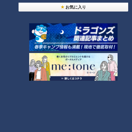
オススメ関連コンテンツ
お気に入り
【庄子家】四男・翔君に密着！
【8人子持ちの大家族トーク】
元気いっぱい すくすく成長して
子だくさんならではの気を使う
います！
場面とは・・・！？
【大家族の夏休み】子どもたち
【第8子妊娠～出産総集編】10
が夏休みに入ると食費・掃除が
人大家族の第8子誕生を振り返
大変なことに…
る！