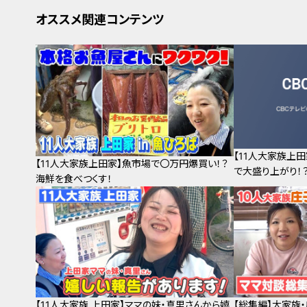
オススメ関連コンテンツ
【11人大家族上
【11人大家族上田家】魚市場で〇万円爆買い！？
で大盛り上がり！
海鮮を食べつくす！
【11人大家族 上田家】ママの妹・真里さんから嬉
【総集編】大家族