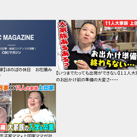
田家】ほのぼの休日 お花摘み
【いつまでたっても出発ができない】１１人大
？
のお出かけ前の準備の大変さ・・・・
・庄子家ママ×上田家ママが対