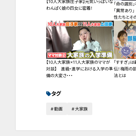
【10人大家族庄子家】元気いっぱいな
「命の選別
わんぱく娘の四女に密着！
「異常あり
性たちとそ
【10人大家族×11人大家族のママが
「すすぎ」は
対談】 進級・進学における入学の準
伝！梅雨の
備の大変さ・・・
法とは
タグ
動画
大家族