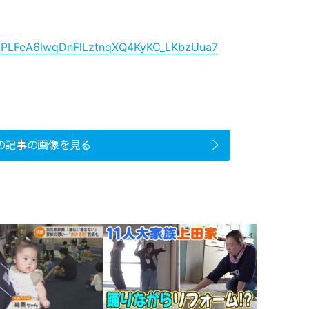
ist=PLFeA6lwqDnFlLztnqXQ4KyKC_LKbzUua7
社
の記事の画像を見る