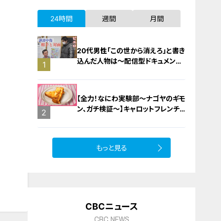
24時間
週間
月間
20代男性「この世から消えろ」と書き
込んだ人物は～配信型ドキュメンタ
1
リー「ピエロと呼ばれた息子」第１４
０話
【全力！なにわ実験部～ナゴヤのギモ
ン、ガチ検証～】キャロットフレンチ
2
ロースト
もっと見る
CBCニュース
CBC NEWS