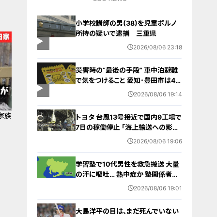
小学校講師の男(38)を児童ポルノ
所持の疑いで逮捕 三重県
2026/08/06 23:18
災害時の“最後の手段” 車中泊避難
で気をつけること 愛知･豊田市は4年
前からマニュアル作成 最悪の場合
2026/08/06 19:14
死に至る｢エコノミークラス症候群｣
にならないために
家族
トヨタ 台風13号接近で国内9工場で
7日の稼働停止 ｢海上輸送への影響
を踏まえ判断｣ 夏季連休明けの17日
2026/08/06 19:06
から再開予定
学習塾で10代男性を救急搬送 大量
の汗に嘔吐… 熱中症か 塾関係者が
消防に通報 名古屋
2026/08/06 19:01
大島洋平の目は、まだ死んでいない