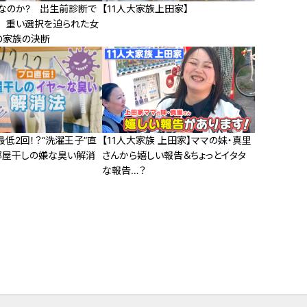
」なのか? 出生前診断で
【11人大家族上田家】
」 重い選択を迫られた女
の家族の決断
最低2回！？“洗濯王子”直
【11人大家族 上田家】ママの妹・真里
部屋干しの嫌な臭い解消
さんから嬉しい報告＆ちょっとイタタ
な報告…？