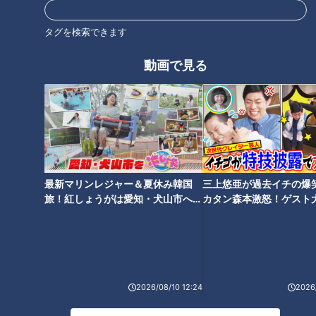
CBCテレビ『ちょい足し』
タグを検索できます
そしてコロナ禍の今、家族連れの宿泊客に特に人気を集めて
動画で見る
いるのが朝食の“お部屋食”です。
最新マリンレジャー＆夏休み韓国
三上悠亜が過去イチの爆
旅！紅しょうがは愛知・犬山市へ
カタン森本激怒！ゲスト
【花咲かタイムズ】
【ともだちたまご】
CBCテレビ『ちょい足し』
2026/08/10 12:24
2026/
「あ～最高！もう何から食べていいやら、豪華すぎて」と、朝