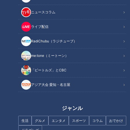
23日午後、CBCテレビ『ちょい足し』で、日本三名泉のひ
ニュースコラム
とつとも言われる岐阜県の下呂温泉を特集。最近増えている食
べ歩きグルメや絶品スイーツなどについて、お笑い芸人のとに
ライブ配信
かく明るい安村さんがリポートしました。
RadiChubu（ラジチューブ）
me:tone（ミートーン）
「ビートルズ」とCBC
アジア大会 愛知・名古屋
ジャンル
CBCテレビ『ちょい足し』
生活
グルメ
エンタメ
スポーツ
コラム
おでかけ
今回の番組では、通常のリポートに「なんで湯船にタオルを