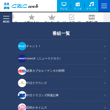
テレビ
ラジオ
イベント
MENU
ニュース
お気に入り
ランキング
ピックアップ
新着記事
CBC MAGAZINE
番組一覧
こんなに種類あるの…旅館の“部屋食”で
点火する『青いアレ』の謎に迫る シェア
チャント！
6割強の会社「青はほぼ当社の物」
newsX（ニュースクロス）
2021/10/26 17:10
健康カプセル！ゲンキの時間
中日クラウンズ
中日ドラゴンズ関連記事
花咲かタイムズ