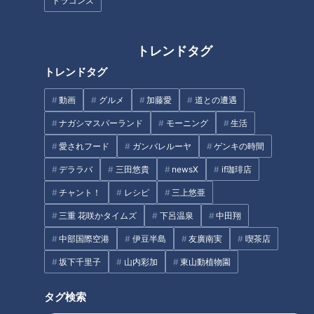
ドラゴンズ
浸けたらダメ？」「なんで風呂上がりは牛乳を飲む？」など、
温泉街で誰もが感じる“素朴な疑問”をちょい足し。老舗旅館の
水明館でも、そんな疑問を見つけました。
トレンドタグ
トレンドタグ
水明館では現在、旅行雑誌「東海じゃらん」とコラボして作
った1日10個限定のネコの顔をしたマリトッツォ『にゃらトッ
動画
グルメ
加藤愛
道との遭遇
ツォ』や、カエルがお風呂に入っている姿がかわいらしい『ま
ナガシマスパーランド
モーニング
生活
っちゃティラミス』が大人気。
愛されフード
ガンバレルーヤ
ゲンキの時間
デララバ
三田悠貴
newsX
if珈琲店
チャント！
レシピ
三上悠亜
三重 花咲かタイムズ
下呂温泉
中田翔
中部国際空港
伊豆半島
友廣南実
喫茶店
坂下千里子
山内彩加
東山動植物園
タグ検索