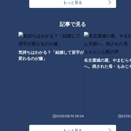
もっと見る
に食べたい料理が詰まった和定食に胸躍る安村さんでしたが、
火で温められている岐阜の郷土料理『美濃古地鶏の朴葉味噌焼
き』を食べていて素朴な疑問が…。「この着火剤っていうんで
記事で見る
すかね、青いコレ。必ずコレなんですけど、改めて見ると何な
んだろう？」
というわけで、その青いモノを作っているという株式会社ニ
気持ちはわかる？「結婚して苗字が
変わるのが嫌」
イタカさんにその場で電話取材。「なんで旅館では必ず固形燃
名古屋城の鹿、やまむら
へ。残された母・もみじ
料で温めるんですか？」と尋ねた安村さんに、ニイタカの桜木
配の声
さんは「全てのお客様に温かい料理は温かく、より美味しく召
し上がっていただくために、固形燃料が必要となります」と回
答。
日本全国のホテルや旅館が使っている固形燃料のうち、ニイ
タカはシェア6割強を誇るとのこと。「なので青色の燃料はほ
2026/08/10 06:04
2026/
ぼ当社の固形燃料かなと思います」と桜木さんは胸を張ってい
ました。
もっと見る