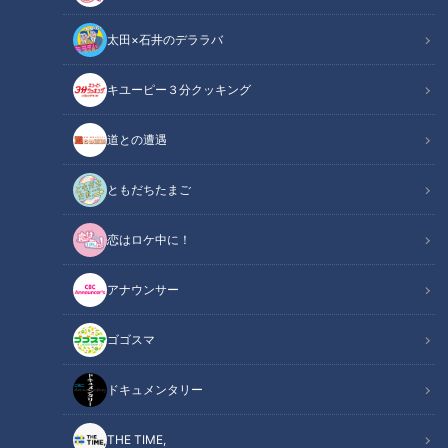
太田×石井のデララバ
キユーピー３分クッキング
花咲かタイムズ
週末ジャーニー 推しタビ
道との遭遇
3時のヒロインの福田麻貴さんとかなでさんが、春爛漫の“愛
ともだちたまご
知・渥美半島”のおすすめスポットや絶品グルメをリポートし
恋はロケ中に！
ました。
アナウンサー
INDEX
ゴゴスマ
今が旬！巨大岩がき＆大あさり
“ハラペーニョ”を育てる農家レストラン
ドキュメンタリー
日帰りもできる！絶景温泉＆豪華お値打ちランチ
24時間営業！地元生産者が出店する産直マルシェ
THE TIME,
オススメ関連コンテンツ