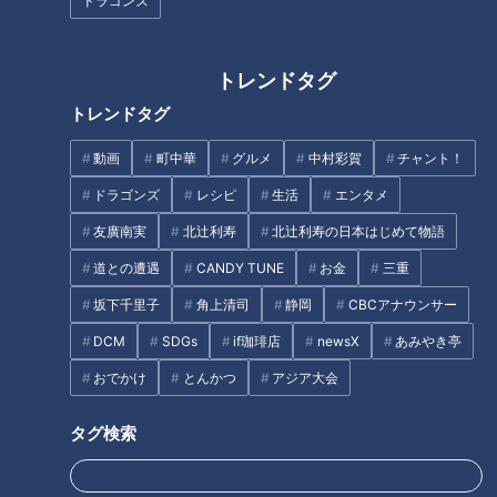
がら新鮮な活魚料理が味わえます。特に貝は春が一年で一番お
ドラゴンズ
いしくなる時季で、目の前の海で採れる「岩がき」は超ビッグ
サイズ！立派な天然の岩がきを焼いた『焼岩がき』(700円～)
トレンドタグ
は、甘みがあり濃厚でミルキーな味わい。また『焼大あさり』
トレンドタグ
(500円～)は、身が詰まっていて弾力があり旨味がたっぷりで
す。
動画
町中華
グルメ
中村彩賀
チャント！
ドラゴンズ
レシピ
生活
エンタメ
灯台茶屋
友廣南実
北辻利寿
北辻利寿の日本はじめて物語
住所：愛知県田原市伊良湖町古山2814-4
電話：0531-35-6262
道との遭遇
CANDY TUNE
お金
三重
坂下千里子
角上清司
静岡
CBCアナウンサー
DCM
SDGs
if珈琲店
newsX
あみやき亭
“ハラペーニョ”を育てる農家レストラン
おでかけ
とんかつ
アジア大会
タグ検索