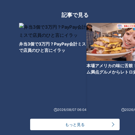
記事で見る
CBCテレビ『花咲かタイムズ』推しタビ
中でもオーナーが栽培する唐辛子“ハラペーニョ”を使ったグル
弁当3個で3万円？PayPay会計ミス
で店員のひと言にイラッ
メが大ヒット！マイルドな辛みと酸味のバランスが抜群の調味
料『ペーニョポンズ』(380円／50g)が買えるのはもちろん、
本場アメリカの味に舌鼓
その『ペーニョポンズ』を使った『ペーニョポンズ焼きそばプ
ム満点グルメからレトロ
レート』(1,440円)はオススメです。
で！愛知・東海市の感動
選
2026/08/07 06:04
2026/
もっと見る