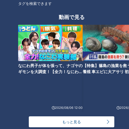
タグを検索できます
動画で見る
CBCテレビ『花咲かタイムズ』推しタビ
元々保育園だった施設をリノベーションした『DIEZ cafe(ディ
なにわ男子が体を張って、ナゴヤの
【特集】篠島の漁業を救
エスカフェ)』。自家栽培の野菜をたっぷり使った料理が自慢
ギモンを大調査！【全力！なにわ実
養殖 車エビに大アサリ 
です。
験部～ナゴヤのギモン、ガチ検証
【newsX】
～】
2026/08/06 12:00
2026/
もっと見る