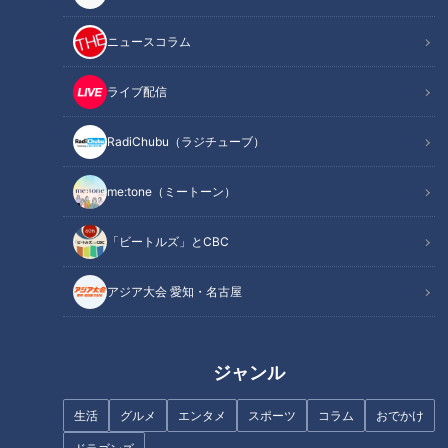
ニュースコラム
今が旬！巨大岩がき＆大あさり
ライブ配信
RadiChubu（ラジチューブ）
me:tone（ミートーン）
「ビートルズ」とCBC
アジア大会 愛知・名古屋
ジャンル
CBCテレビ『花咲かタイムズ』推しタビ
生活
グルメ
エンタメ
スポーツ
コラム
おでかけ
恋路ヶ浜のすぐ近くにお店を構える『灯台茶屋』。海を眺めな