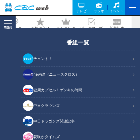
テレビ
ラジオ
イベント
MENU
ニュース
お気に入り
ランキング
ピックアップ
新着記事
CBC MAGAZINE
番組一覧
3時のヒロインが渥美半島で伊良湖温泉
＆豪華お値打ちランチを満喫！絶品ハラ
チャント！
ペーニョグルメ＆新しい産直市場も
newsX（ニュースクロス）
2023/03/28 17:20
2023年3月18日放送
健康カプセル！ゲンキの時間
中日クラウンズ
中日ドラゴンズ関連記事
花咲かタイムズ