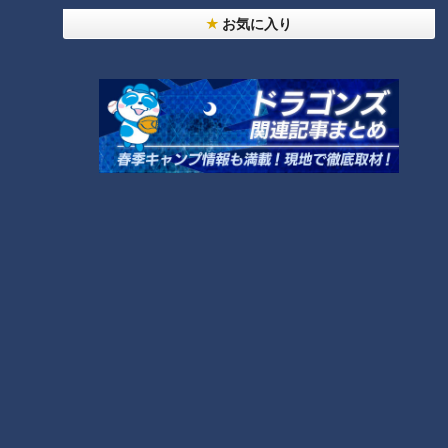
お気に入り
CBCテレビ『花咲かタイムズ』推しタビ
また、自家製ビーツを使ったスパイシーな『ビーツカレー』
(1,440円)や、8種類のフレーバーが楽しめる『マフィン』(450
円～)も絶品です。
DIEZ cafe(ディエスカフェ)
住所：愛知県田原市赤羽町天神95-7
電話：0531-45-3311
日帰りもできる！絶景温泉＆豪華お値打ちランチ