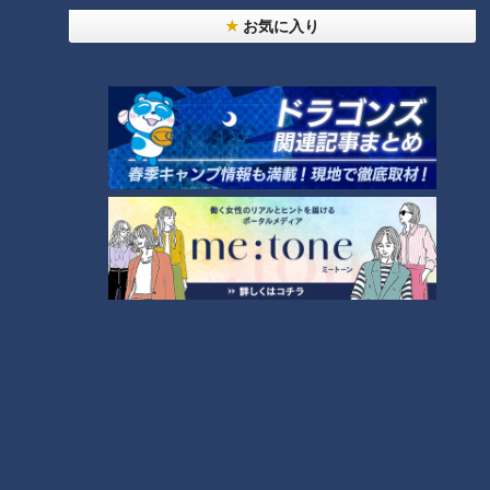
お気に入り
年々減る物資の寄付…3割も減少
しかし、今こんな問題が…
（松岡理事）
Q.ことしの物資供給の特徴は？
「ことしは少ないです。とても少ない。毎年500トン目指して
いますし、実際（在庫が）あったんですよ。去年から500トン
切りました。ことしは410トン。3割減に近いですね」