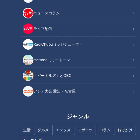
ニュースコラム
ライブ配信
RadiChubu（ラジチューブ）
me:tone（ミートーン）
「ビートルズ」とCBC
アジア大会 愛知・名古屋
ジャンル
生活
グルメ
エンタメ
スポーツ
コラム
おでかけ