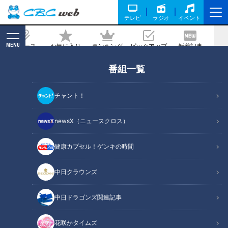
テレビ
ラジオ
イベント
MENU
ニュース
お気に入り
ランキング
ピックアップ
新着記事
CBC MAGAZINE
番組一覧
｢3日前から米が一粒もなくなって…｣ 寄
付が頼りのフードバンク 物資は年々減り
チャント！
3割減… 広がる貧困を米高騰が直撃
newsX（ニュースクロス）
2026/01/21 06:03
2026年1月5日放送
健康カプセル！ゲンキの時間
中日クラウンズ
中日ドラゴンズ関連記事
花咲かタイムズ