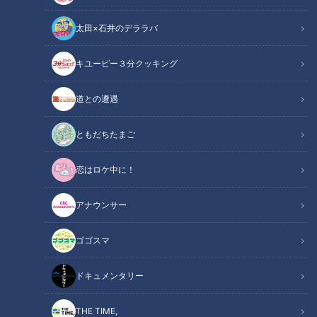
太田×石井のデララバ
キユーピー３分クッキング
newsX
newsX特集記事
道との遭遇
物価高の中、米の価格高騰が家計を圧迫しています。食料支援
ともだちたまご
の現場では今、何が起きているのでしょうか？
恋はロケ中に！
（若狭敬一アナウンサー）
アナウンサー
「訪れたのはセカンドハーベスト名古屋。今まさにパンが運ば
れてきました。毎日運ばれてくるんですか？」
ゴゴスマ
（セカンドハーベスト名古屋 松岡篤史理事）
ドキュメンタリー
「山崎製パンさんは毎日頂いています」
THE TIME,