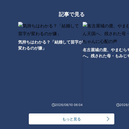
記事で見る
ガスや電気が止められた人には、水だけで食べられる食材を選
び、シングルマザーの世帯には、主食だけではなく子ども用に
お菓子も加えるなど、各世帯の事情に合わせます。
気持ちはわかる？「結婚して苗字が
変わるのが嫌」
名古屋城の鹿、やまむら
へ。残された母・もみじ
配の声
2026/08/10 06:04
2026/
もっと見る