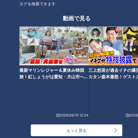
タグを検索できます
子ども用のお菓子も…世帯ごとの事情に合わせて
食料支援
動画で見る
名古屋市北区の「セカンドハーベスト名古屋」。企業や個人か
ら寄付される食料を支援が必要な人たちに届けるNPO。いわ
ゆる「フードバンク」です。昨年末の12月25日に取材すると…
（松岡理事）「こちらが個人支援になります」
（若狭）「こうやって仕分けされているんですね」
最新マリンレジャー＆夏休み韓国
三上悠亜が過去イチの爆
旅！紅しょうがは愛知・犬山市へ
カタン森本激怒！ゲスト
【花咲かタイムズ】
【ともだちたまご】
2026/08/10 12:24
2026/
もっと見る