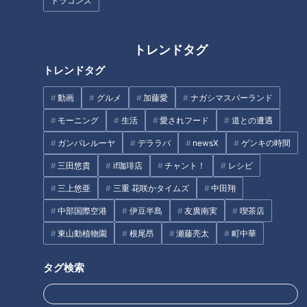
ドラゴンズ
トレンドタグ
INDEX
トレンドタグ
子ども用のお菓子も…世帯ごとの事情に合わせて食料支援
動画
グルメ
加藤愛
ナガシマスパーランド
年々減る物資の寄付…3割も減少
モーニング
生活
愛されフード
道との遭遇
“働く貧困層” 物価高で生活苦に
「3日前から米が一粒もなくなり…本当に感謝しかない」
ガンバレルーヤ
デララバ
newsX
ゲンキの時間
「一番おいしい新米を食べてほしい」1トン寄付の農家も
三田悠貴
if珈琲店
チャント！
レシピ
「『おかわりしていいよ』の一言が言えない状況でした
三上悠亜
三重 花咲かタイムズ
中田翔
が…」
フードバンクはひとり親の「命綱」
中部国際空港
伊豆半島
友廣南実
喫茶店
生活困窮者への“炊き出し”にも物価高の影響
東山動植物園
根尾昂
瀬藤亮太
町中華
インフレに物価高… 広がり続ける貧困
オススメ関連コンテンツ
タグ検索