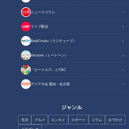
ニュースコラム
ライブ配信
街が夕暮れに包まれるころ、もう一つの「朝」を、迎える場所
RadiChubu（ラジチューブ）
があります。名古屋駅のほど近く、笹島小中学校の敷地内にあ
る名古屋市立なごやか中学校。
me:tone（ミートーン）
ことし4月に開校した、公立の「夜間中学」です。
「ビートルズ」とCBC
アジア大会 愛知・名古屋
ジャンル
生活
グルメ
エンタメ
スポーツ
コラム
おでかけ