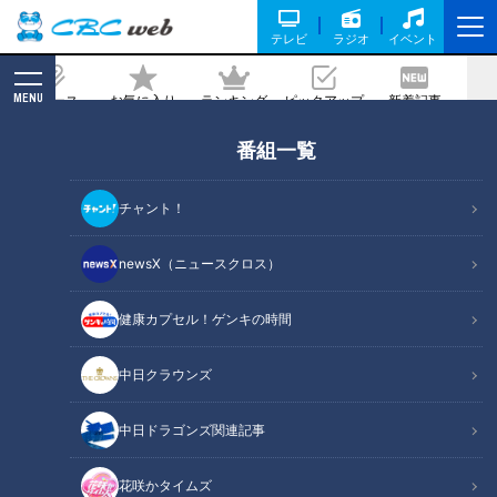
テレビ
ラジオ
イベント
MENU
ニュース
お気に入り
ランキング
ピックアップ
新着記事
CBC MAGAZINE
番組一覧
1年生は85歳 夜間中学は｢なくてはなら
ない存在｣ 不登校･外国人･高齢者…それ
チャント！
ぞれの理由で学ぶ 義務教育の未修了者は
約90万人
newsX（ニュースクロス）
2025/12/29 06:03
2025年12月4日放送
健康カプセル！ゲンキの時間
中日クラウンズ
中日ドラゴンズ関連記事
花咲かタイムズ