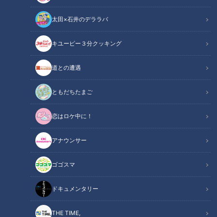
太田×石井のデララバ
キユーピー３分クッキング
newsX
道との遭遇
newsX特集記事
ともだちたまご
義務教育を修了できなかった人や、外国人のための学校「夜間
恋はロケ中に！
中学」に密着しました。失われた過去を取り戻すため、そして
未来を開くため。学びに向けた思いとは。
アナウンサー
ゴゴスマ
ドキュメンタリー
THE TIME,