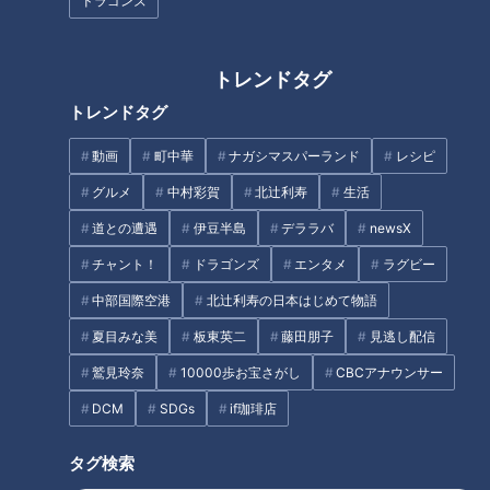
ドラゴンズ
トレンドタグ
トレンドタグ
ここに集うのは、日本の中学校を卒業していない人々。貧困や
不登校、戦後の混乱など事情は様々で、年齢、国籍も様々な
動画
町中華
ナガシマスパーランド
レシピ
人々がここで学んでいます。
グルメ
中村彩賀
北辻利寿
生活
日本で夜間中学が出来たのは、戦後まもない1947年。戦争で
道との遭遇
伊豆半島
デララバ
newsX
中学に行けなかった人のためでしたが、80年が経った今、新
チャント！
ドラゴンズ
エンタメ
ラグビー
たな役割も生まれています。
中部国際空港
北辻利寿の日本はじめて物語
夏目みな美
板東英二
藤田朋子
見逃し配信
INDEX
鷲見玲奈
10000歩お宝さがし
CBCアナウンサー
生徒は15～88歳 半数が外国籍
DCM
SDGs
if珈琲店
病弱だった幼少期 家庭の事情
中学で不登校に “中卒”では選択肢が狭まる日本
タグ検索
見えてきた将来の目標