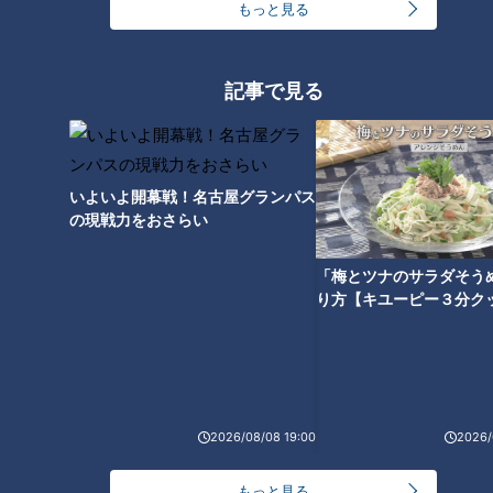
もっと見る
記事で見る
いよいよ開幕戦！名古屋グランパス
の現戦力をおさらい
（中国出身 40代）
「社会人になってから、勉強の大切さがわかってきたから、も
「梅とツナのサラダそう
う一回勉強する。まだ自分が知らない世界がいっぱいある」
り方【キユーピー３分ク
（不登校で中学に行けず 20代）
「中学出てから職場ばっかりだったけど、仕事が終わって学校
に行って、学校がもう一つの居場所になった。居心地がいい」
2026/08/08 19:00
2026/
運動会などの行事を楽しみ、クラスメイトと笑い合う。
もっと見る