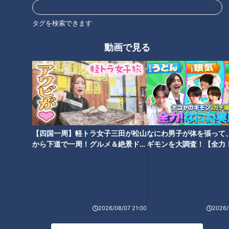
義務教育の未修了者は現在約90万人
オススメ関連コンテンツ
タグを検索できます
動画で見る
生徒は15～88歳 半数が外国籍
日本で暮らすため、言葉や基礎学力を身につけたい。学ぶこと
で、失われた時間を取り戻したい。そうした外国人や日本人の
若い世代も通っています。生徒は15歳から88歳までの46人。
【四国一周】軽トラ女子三田が松山
なにわ男子が体を張って
その半数が外国籍です。
から下道で一周！グルメ＆絶景ドラ
ギモンを大調査！【全力
イブ⑳
験部～ナゴヤのギモン、
生徒にとってここでの3年間は単なる勉強ではなく、ある人は
～】
人生を取り戻し、またある人は、未来を作るための日々です。
2026/08/07 21:00
2026/