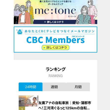
ランキング
RANKING
24時間
週間
月間
友廣アナの自転車旅｜愛知・蒲郡市
へ！三河湾ぐるっと125kmの自転車
1