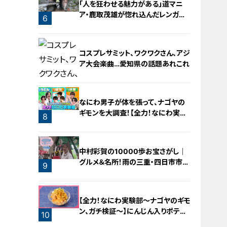
「人を狂わせる魅力がある」道マニ
ア・鹿取茂雄が惚れ込んだレンガの
6
橋梁とは？未公開の道3選
コスプレサミット、ワクワクさん、アジ
ア大会楽曲…愛知県の話題あれこれ
なにわ男子が体を張って、ナゴヤの
ギモンを大調査！【全力！なにわ実験
8
部～ナゴヤのギモン、ガチ検証～】
7
中村彩賀の10000歩お宝さがし｜
グルメ＆名所！雨の三重・四日市市で
9
お宝探し【チャント！特集】
【全力！なにわ実験部～ナゴヤのギモ
ン、ガチ検証～】にんじん入りポテト
10
サラダ