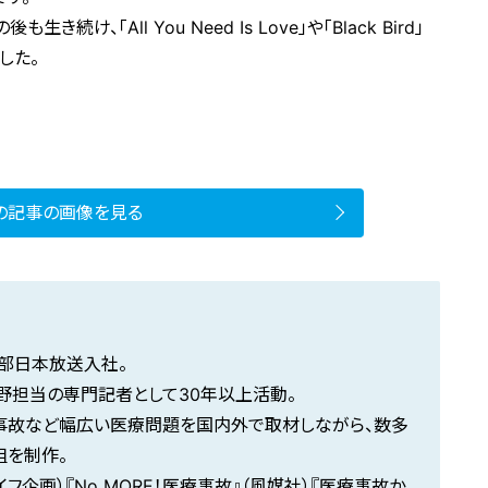
け、「All You Need Is Love」や「Black Bird」
した。
の記事の画像を見る
中部日本放送入社。
野担当の専門記者として30年以上活動。
事故など幅広い医療問題を国内外で取材しながら、数多
組を制作。
フ企画）『No MORE！医療事故』（風媒社）『医療事故か