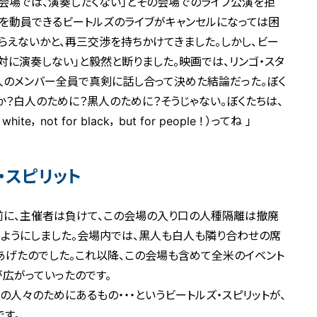
な会場では、演奏したくない」とその会場でのライブ公演を拒
を動員できるビートルズのライブがキャンセルになっては困
らえないかと、再三交渉を持ちかけてきました。しかし、ビー
対に演奏しない」と毅然と断りました。映画では、リンゴ・スタ
4人のメンバー全員で真剣に話し合って決めた結論だった。ぼく
か？白人のために？黒人のために？そうじゃない。ぼくたちは、
， not for black， but for people ! ）ってね 」
・スピリット
前に、主催者は負けて、この会場の入り口の人種隔離は撤廃
ようにしました。会場内では、黒人も白人も隣り合わせの席
あげたのでした。これ以降、この会場も含めて全米のイベント
広がっていったのです。
人々のためにあるもの・・・というビートルズ・スピリットが、
す。