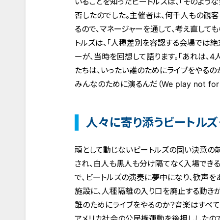
いることを知ったビートルズは、「そのよう
否したのでした。主催者は、何千人もの観客
るので、マネージャーを通して、考え直しても
トルズは、「人種差別を容認する会場では絶
ーが、当時を回想して語ります。「あれは、
たちは、いったい誰のためにライブをやるの
みんなのために演るんだ（We play not for white
人々に寄り添うビートルズ
頑として動じないビートルズの固い決意の
され、白人も黒人も分け隔てなく入場できる
で、ビートルズの演奏に夢中になり、歓声を
施設に、人種隔離の入り口を廃止する動きが
誰のためにライブをやるのか？音楽はすべての
アメリカ社会の公民権運動を後押ししたので