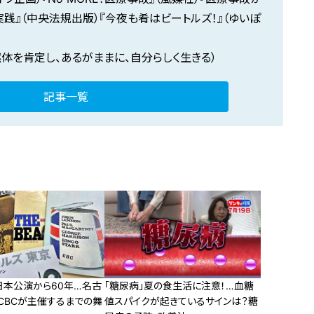
践』（中央法規出版）『今夜も肴はビートルズ！』（ゆいぽ
」（自然体を肯定し、あるがままに、自分らしく生きる）
記事一覧
日本公演から60年…名古
「糖尿病」夏の食生活に注意！…血糖
CBCが主催するまでの舞
値スパイクが起きているサインは？糖