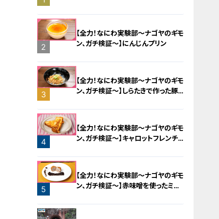
旅！【チャント！特集】
【全力！なにわ実験部～ナゴヤのギモ
ン、ガチ検証～】にんじんプリン
2
【全力！なにわ実験部～ナゴヤのギモ
ン、ガチ検証～】しらたきで作った豚
3
バラミンチの油そば
【全力！なにわ実験部～ナゴヤのギモ
ン、ガチ検証～】キャロットフレンチ
4
ロースト
【全力！なにわ実験部～ナゴヤのギモ
ン、ガチ検証～】赤味噌を使ったミル
5
フィーユ味噌トンカツ