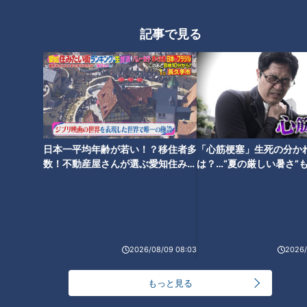
薬剤師のお仕事場に突撃
まかけまくりの逸品
記事で見る
旅の目的地にしたくなる道の駅
三重・松阪市 道の駅 飯高駅
日本一平均年齢が若い！？移住者多
「心筋梗塞」生死の分か
数！不動産屋さんが選ぶ愛知住みた
は？…“夏の厳しい暑さ”
い街ランキング1位は？
に！発症前のキケンなサ
法
2026/08/09 08:03
2026/
もっと見る