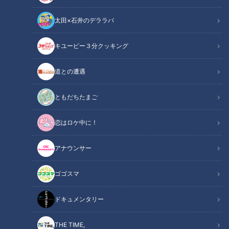
太田×石井のデララバ
動画配信期限
2028年3月31日（金）23:59まで
キユーピー３分クッキング
チャント！
道との遭遇
「よしお兄さんのもっと“みえ”推し！」動画
ともだちたまご
ことしは三重県が誕生して150周年。
恋はロケ中に！
50年前に埋設されたタイムカプセルを開けてみると・・・！
アナウンサー
この記事の画像を見る
ゴゴスマ
この記事を見たあなたへのおすすめ
ドキュメンタリー
THE TIME,