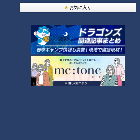
お気に入り
ランキング
RANKING
24時間
週間
月間
NEW
「心筋梗塞」生死の分かれ道は？…“夏の厳しい暑
1
さ”もきっかけに！発症前のキケンなサインと対処
法
「すごい痩せましたね！」…世界一楽なスクワッ
ト！？ダイエットのスペシャリストに学ぶ「無理な
2
くやせる方法」
「夏の脳梗塞」熱中症に似ている！？…生死の分か
れ道！経験者から学ぶ“発症時の身体の異変”
3
ＣＢＣ小川実桜アナ、呪術廻戦展で痛感した「自分