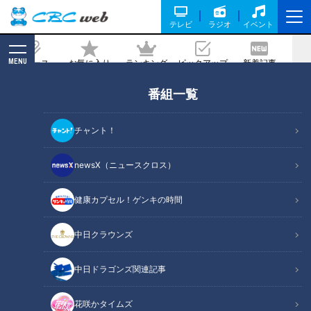
テレビ
ラジオ
イベント
MENU
ニュース
お気に入り
ランキング
ピックアップ
新着記事
CBC MAGAZINE
番組一覧
タイムカプセルで50年前へ！三重県誕
生150周年記念
チャント！
2026/07/01 17:50
2026年7月1日放送
newsX（ニュースクロス）
健康カプセル！ゲンキの時間
中日クラウンズ
中日ドラゴンズ関連記事
花咲かタイムズ