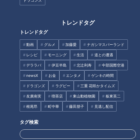
ドラゴンズ
「ゾクゾクするけど気持ちい
海沿いキャンプ場で夏レジャー
い…」三重・菰野町「御在所ロ
熊野灘臨海公園の新施設！
ープウエイ」の山頂で楽しめる
トレンドタグ
絶景と名物グルメとは？
タグ
トレンドタグ
動画
生活
チャント！
三重
小林よしひさ
動画
グルメ
加藤愛
ナガシマスパーランド
レシピ
モーニング
生活
道との遭遇
デララバ
伊豆半島
北辻利寿
中部国際空港
番組紹介
newsX
お金
エンタメ
ゲンキの時間
チャント！
ドラゴンズ
ラグビー
三重 花咲かタイムズ
「よしお兄さんのもっと“みえ”推し！」動画
友廣南実
喫茶店
東山動植物園
板東英二
身近な生活情報から芸能、どこよりも詳しい天気情報などなど、東
根尾昂
町中華
藤田朋子
見逃し配信
海3県にとことん寄り添う新しい報道・情報番組。毎週月～金曜 午
後3:49～5:50放送（金曜は午後4:50～5:50放送）。
タグ検索
ホームページ
番組サイト