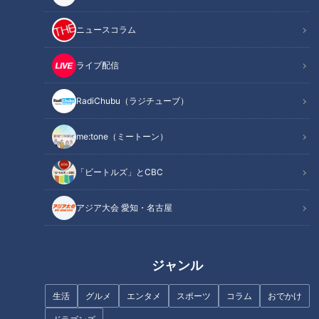
ニュースコラム
病院のウラ側 人命救う薬剤師
SNSで人気 手作りみそ専門店
ライブ配信
薬剤師のお仕事場に突撃
引っ越し約20回 亀山に移住
RadiChubu（ラジチューブ）
me:tone（ミートーン）
「ビートルズ」とCBC
50年前のタイムカプセルを開け
働きやすい地域を支える工務店
たら？！懐かしの昭和レトロ
サステナブルな経営に学ぶ
アジア大会 愛知・名古屋
と、絵を描いた少年が繋いだ
「50年目の伏線回収」
ジャンル
生活
グルメ
エンタメ
スポーツ
コラム
おでかけ