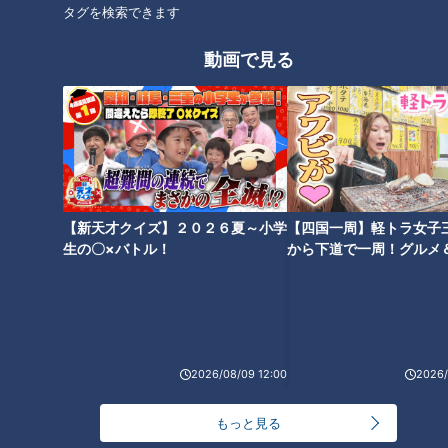
タグを検索できます
動画で見る
オススメ関連コンテンツ
【新天才クイズ】２０２６夏～小学
【四国一周】軽トラ女子
生の〇×バトル！
から下道で一周！グルメ
日本最古 熊野のパワースポット
江戸時代の味を忠実に再現！？
イブ⑳
球界スーパースターも参拝
桑名の絶品！焼きはまぐり
2026/08/09 12:00
2026/
もっと見る
病院のウラ側 人命救う薬剤師
超美味！大内山瓶バター 手間ひ